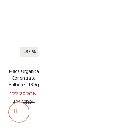
-35 %
Maca Organica
Conentrata
Pulbere- 198g
122,20RON
188,00RON