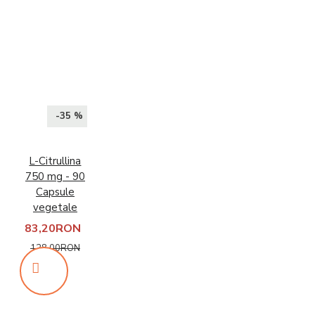
-35 %
L-Citrullina
750 mg - 90
Capsule
vegetale
83,20RON
128,00RON