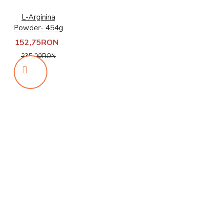
L-Arginina
Powder- 454g
152,75RON
235,00RON