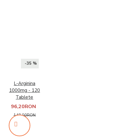
-35 %
L-Arginina
1000mg - 120
Tablete
96,20RON
148,00RON