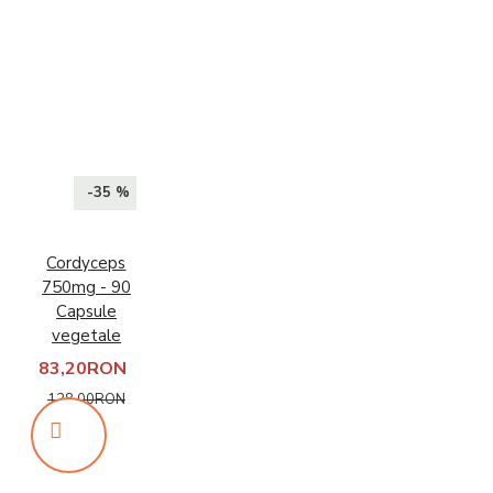
-35 %
Cordyceps
750mg - 90
Capsule
vegetale
83,20RON
128,00RON