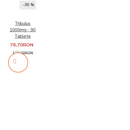
-35 %
Tribulus
1000mg - 90
Tablete
76,70RON
118,00RON