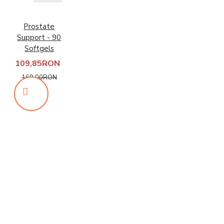
Prostate
Support - 90
Softgels
109,85RON
169,00RON