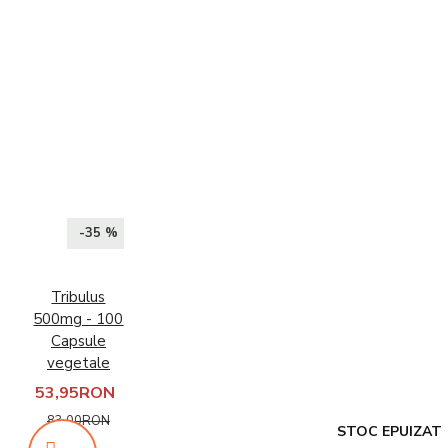
-35 %
Tribulus
500mg - 100
Capsule
vegetale
53,95RON
83,00RON
STOC EPUIZAT
STOC EPUIZAT
STOC EPUIZAT
STOC EPUIZAT
STOC EPUIZAT
STOC EPUIZAT
STOC EPUIZAT