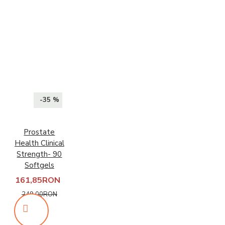
-35 %
Prostate
Health Clinical
Strength- 90
Softgels
161,85RON
249,00RON