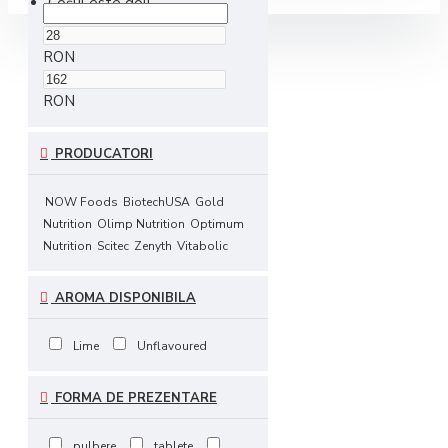
Coșul este gol!
RON
RON
PRODUCATORI
NOW Foods
BiotechUSA
Gold
Nutrition
Olimp Nutrition
Optimum
Nutrition
Scitec
Zenyth
Vitabolic
AROMA DISPONIBILA
Lime
Unflavoured
FORMA DE PREZENTARE
pulbere
tablete