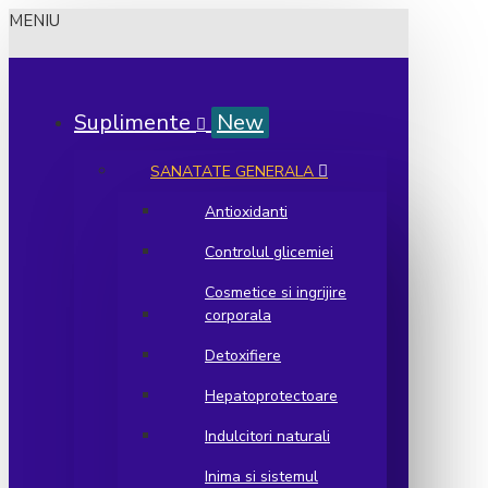
MENIU
Suplimente
New
SANATATE GENERALA
Antioxidanti
Controlul glicemiei
Cosmetice si ingrijire
corporala
Detoxifiere
Hepatoprotectoare
Indulcitori naturali
Inima si sistemul