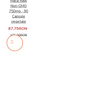
Maca Raw
Non-GMO
750mg - 90
Capsule
vegetale
87,75RON
135,00RON