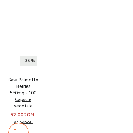
-35 %
Saw Palmetto
Berries
550mg - 100
Capsule
vegetale
52,00RON
80,00RON