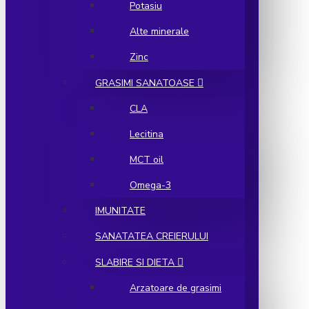
Potasiu
Alte minerale
Zinc
GRASIMI SANATOASE
CLA
Lecitina
MCT oil
Omega-3
IMUNITATE
SANATATEA CREIERULUI
SLABIRE SI DIETA
Arzatoare de grasimi