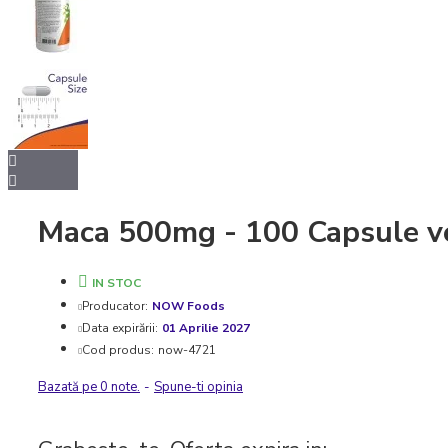
Maca 500mg - 100 Capsule v
IN STOC
Producator:
NOW Foods
Data expirării:
01 Aprilie 2027
Cod produs:
now-4721
Bazată pe 0 note.
-
Spune-ti opinia