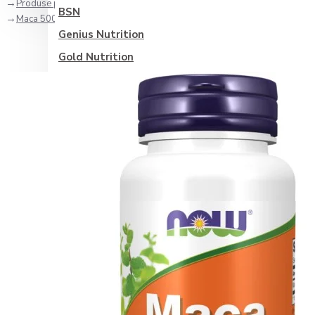
Produse pentru femei
BSN
Maca 500mg - 100 Capsule vegetale
Genius Nutrition
Gold Nutrition
Olimp Nutrition
Optimum Nutrition
Scitec
Vitabolic
Weider
Zenyth
Categorii suplimente
Sănătate generală
Antioxidanti
Controlul glicemiei