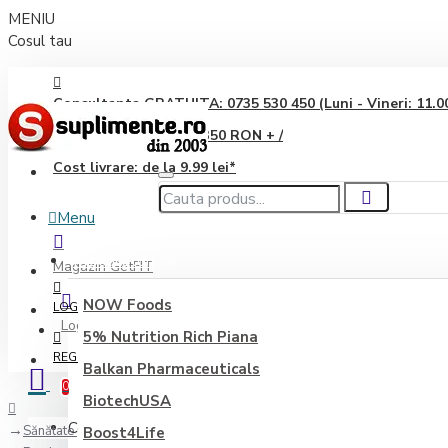
MENIU
Cosul tau
Consultanta GRATUITA: 0735 530 450 (Luni - Vineri: 11.00 
Transport GRATUIT: 350 RON + /
Cost livrare: de la 9.99 lei*
Menu
Producători
Magazin GetFIT
NOW Foods
LOGIN
Login
5% Nutrition Rich Piana
REGISTER
Balkan Pharmaceuticals
0
BiotechUSA
Coșul este gol!
Sănătate generală
Boost4Life