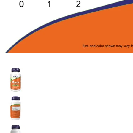
Intra-Workout
Post-Workout
Pre-Workout (Oxid
Nitric)
Proteine
Stimulente hormonale
Accesorii sport