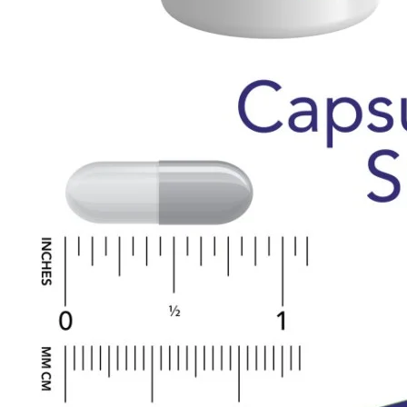
CLA
Lecitina
MCT oil
Omega-3
Imunitate
Slăbire și dietă
Arzatoare de grasimi
CLA si L-Carnitina
Controlul apetitului
Inlocuitori de masa
Performanță sportivă
Aminoacizi
Creatina
Energie si Anduranta