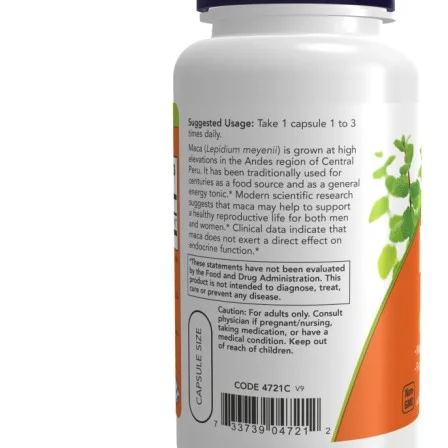
Fier
Potasiu
Alte minerale
Zinc
Articulații și piele
Antiinflamatoare
Colagen
Glucozamina si
Condroitina
MSM
Digestie
Enzime digestive
Probiotice si Prebiotice
Grăsimi sănătoase