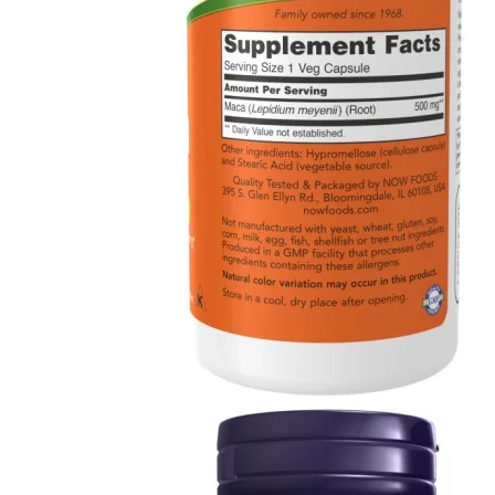
Distribuție NOW Foods
Anxietate
Suport cognitiv
Blog
Vitamine
Multivitamine
Vitamina A
Vitamina B
Vitamina C
Vitamina D
Vitamina E
Vitamina H
Vitamina K
Minerale
Multiminerale
Calciu
Magneziu