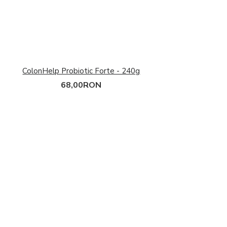
Intra-Workout
Post-Workout
Pre-Workout (Oxid
Nitric)
Proteine
Stimulente hormonale
ColonHelp Probiotic Forte - 240g
Accesorii sport
68,00RON