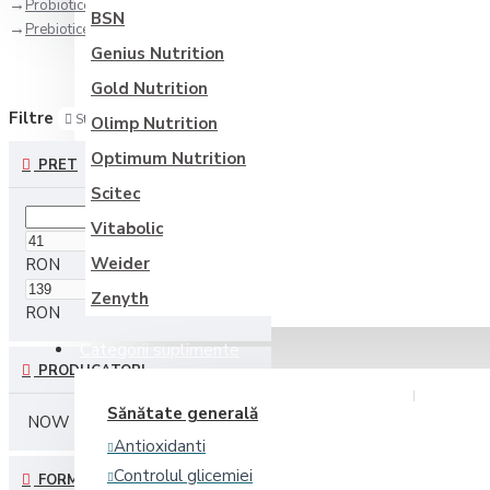
Probiotice si Prebiotice
BSN
Prebiotice
Genius Nutrition
Gold Nutrition
Filtre
Sterge filtre
Olimp Nutrition
Optimum Nutrition
PRET
Scitec
Vitabolic
Weider
RON
Zenyth
RON
Categorii suplimente
PRODUCATORI
Sănătate generală
NOW Foods
Zenyth
Vitabolic
Antioxidanti
Controlul glicemiei
FORMA DE PREZENTARE