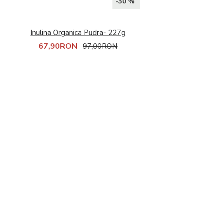
CLA
-30 %
Lecitina
MCT oil
Inulina Organica Pudra- 227g
Omega-3
67,90RON
97,00RON
Imunitate
Slăbire și dietă
Arzatoare de grasimi
CLA si L-Carnitina
Controlul apetitului
Inlocuitori de masa
Performanță sportivă
Aminoacizi
Creatina
Energie si Anduranta