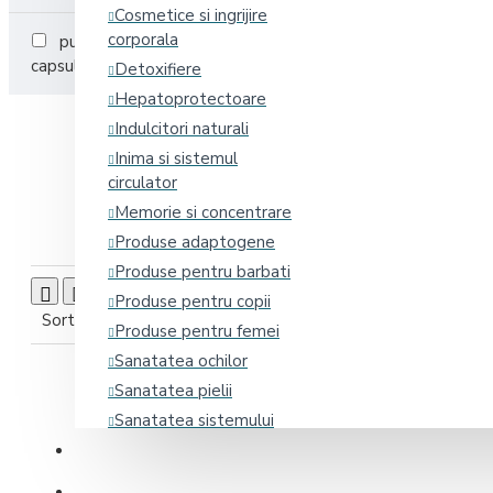
Cosmetice si ingrijire
corporala
pulbere
capsule
capsule vegetale
Detoxifiere
Hepatoprotectoare
Indulcitori naturali
Inima si sistemul
circulator
Memorie si concentrare
Produse adaptogene
Produse pentru barbati
Produse pentru copii
Sortare după:
Produse pe pagină:
Produse pentru femei
Sanatatea ochilor
Sanatatea pielii
Sanatatea sistemului
osos
Promoții
Somn, Stres si