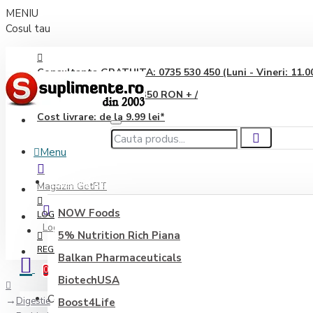
MENIU
Cosul tau
Consultanta GRATUITA: 0735 530 450 (Luni - Vineri: 11.00 
Transport GRATUIT: 350 RON + /
Cost livrare: de la 9.99 lei*
Menu
Producători
Magazin GetFIT
NOW Foods
LOGIN
Login
5% Nutrition Rich Piana
REGISTER
Balkan Pharmaceuticals
0
BiotechUSA
Coșul este gol!
Digestie
Boost4Life