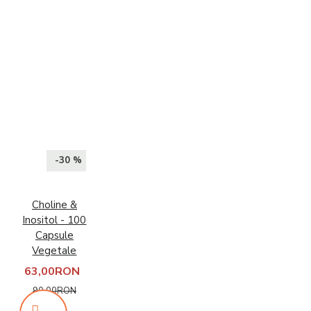
-30 %
Choline &
Inositol - 100
Capsule
Vegetale
63,00RON
90,00RON