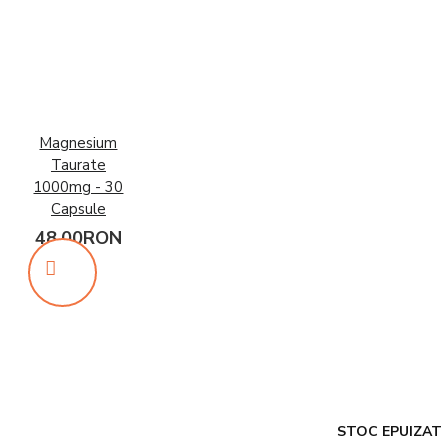
Magnesium
Taurate
1000mg - 30
Capsule
48,00RON
STOC EPUIZAT
STOC EPUIZAT
STOC EPUIZAT