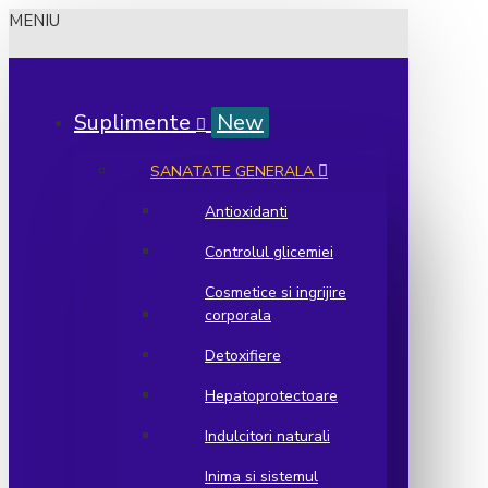
MENIU
Suplimente
New
SANATATE GENERALA
Antioxidanti
Controlul glicemiei
Cosmetice si ingrijire
corporala
Detoxifiere
Hepatoprotectoare
Indulcitori naturali
Inima si sistemul