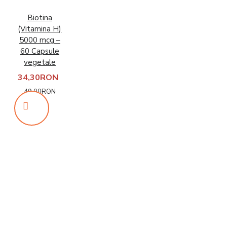
Biotina
(Vitamina H)
5000 mcg –
60 Capsule
vegetale
34,30RON
49,00RON