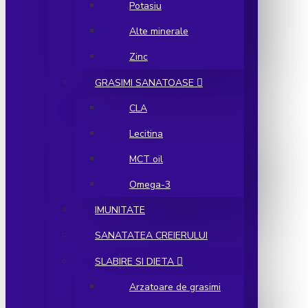
Potasiu
Alte minerale
Zinc
GRASIMI SANATOASE
CLA
Lecitina
MCT oil
Omega-3
IMUNITATE
SANATATEA CREIERULUI
SLABIRE SI DIETA
Arzatoare de grasimi