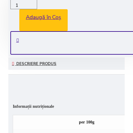
Transport GRATUIT la comenzile de peste 350 lei
Adaugă în Coș
Consultanta GRATUITA: 0735 530 450
Plata securizata
DESCRIERE PRODUS
Informații nutriționale
per 100g