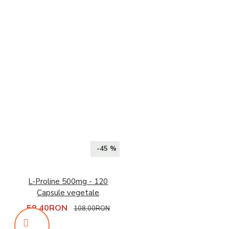
-45 %
L-Proline 500mg - 120
Capsule vegetale
59,40RON
108,00RON