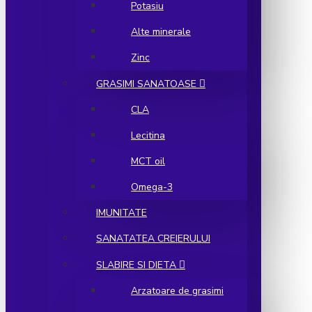
Potasiu
Alte minerale
Zinc
GRASIMI SANATOASE
CLA
Lecitina
MCT oil
Omega-3
IMUNITATE
SANATATEA CREIERULUI
SLABIRE SI DIETA
Arzatoare de grasimi