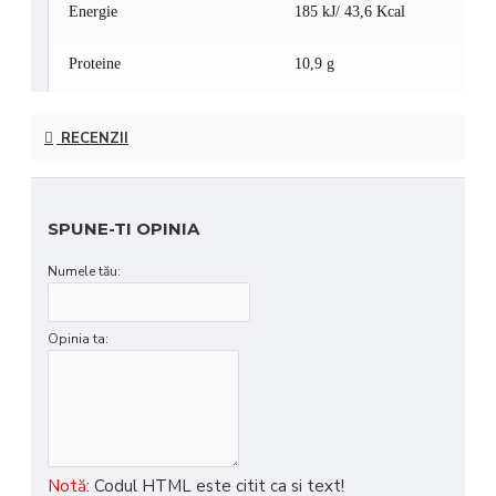
Energie
185 kJ/ 43,6 Kcal
Proteine
10,9 g
Carbohidrați
0 g
RECENZII
Grăsimi
< 1 g
Fibre
0 g
SPUNE-TI OPINIA
Numele tău:
Sodiu
< 0,1 g
Vitamina B6
68,4 mg
Opinia ta:
Magneziu
10,25 g
Notă:
Codul HTML este citit ca si text!