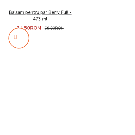
Balsam pentru par Berry Full -
473 ml
34,50RON
69,00RON