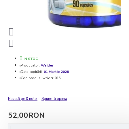
IN STOC
Producator:
Weider
Data expirării:
01 Martie 2028
Cod produs:
weider-015
Bazată pe 0 note.
-
Spune-ti opinia
52,00RON
Livrare rapida in 1-2 zile lucratoare