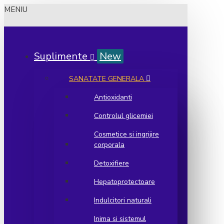
MENIU
Suplimente
New
SANATATE GENERALA
Antioxidanti
Controlul glicemiei
Cosmetice si ingrijire
corporala
Detoxifiere
Hepatoprotectoare
Indulcitori naturali
Inima si sistemul