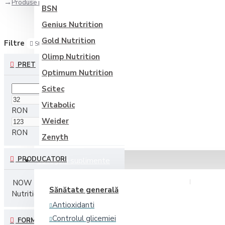
Produse pentru femei
BSN
Genius Nutrition
Gold Nutrition
Filtre
Sterge filtre
Olimp Nutrition
PRET
Optimum Nutrition
Scitec
Vitabolic
RON
Weider
RON
Zenyth
PRODUCATORI
Categorii suplimente
NOW Foods
Optimum
Sănătate generală
Nutrition
Zenyth
Vitabolic
Antioxidanti
Controlul glicemiei
FORMA DE PREZENTARE