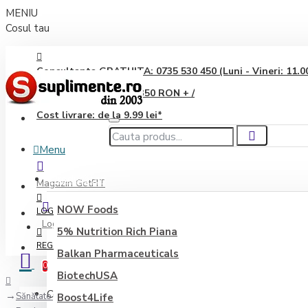
MENIU
Cosul tau
Consultanta GRATUITA: 0735 530 450 (Luni - Vineri: 11.00 
Transport GRATUIT: 350 RON + /
Cost livrare: de la 9.99 lei*
Menu
Producători
Magazin GetFIT
NOW Foods
LOGIN
Login
5% Nutrition Rich Piana
REGISTER
Balkan Pharmaceuticals
0
BiotechUSA
Coșul este gol!
Sănătate generală
Boost4Life