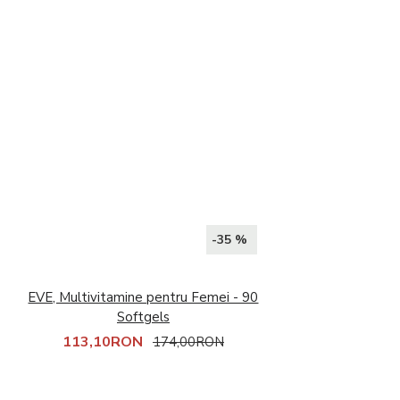
-35 %
EVE, Multivitamine pentru Femei - 90
Softgels
113,10RON
174,00RON