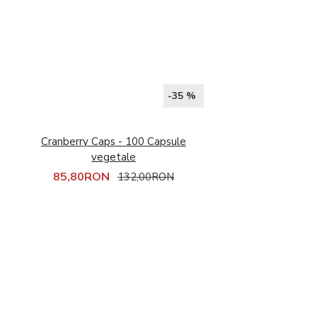
Intra-Workout
Post-Workout
Pre-Workout (Oxid
Nitric)
Proteine
Stimulente hormonale
-35 %
Accesorii sport
Cranberry Caps - 100 Capsule
vegetale
85,80RON
132,00RON