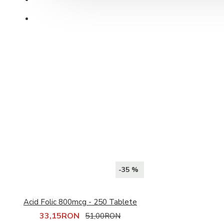
Distribuție NOW Foods
Anxietate
Suport cognitiv
Blog
Vitamine
Multivitamine
Vitamina A
Vitamina B
Vitamina C
Vitamina D
Vitamina E
Vitamina H
Vitamina K
-35 %
Minerale
Multiminerale
Calciu
Acid Folic 800mcg - 250 Tablete
Magneziu
33,15RON
51,00RON