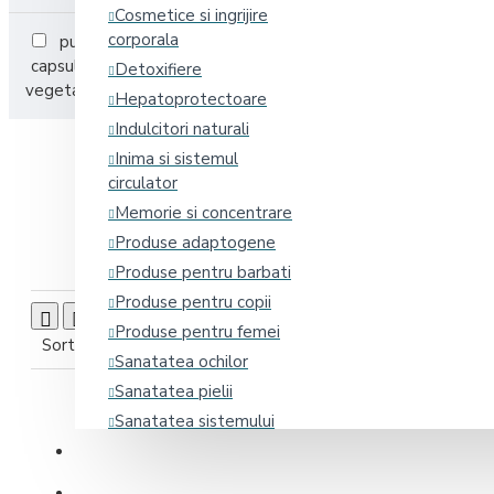
Cosmetice si ingrijire
corporala
pulbere
tablete
capsule
capsule
Detoxifiere
vegetale
gelule moi
Hepatoprotectoare
Indulcitori naturali
Inima si sistemul
circulator
PROD
Memorie si concentrare
Produse adaptogene
Produse pentru barbati
Produse pentru copii
Produse pentru femei
Sortare după:
Produse pe pagină:
Sanatatea ochilor
Sanatatea pielii
Sanatatea sistemului
osos
Promoții
Somn, Stres si