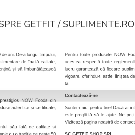
SPRE GETFIT / SUPLIMENTE.RO
Pentru toate produsele NOW Foo
 de ani. De-a lungul timpului,
acestea respectă toate reglementăr
imentare de înaltă calitate,
lucru garantează că fiecare suplime
mențină și să îmbunătățească
vigoare, oferindu-ți astfel liniștea 
ta.
Contactează-ne
ui prestigios NOW Foods din
Suntem aici pentru tine! Dacă ai înt
use autentice și certificate,
este pregătită să te ajute. Ne poți
Vizitează pagina noastră de contact 
ul său față de calitate și
SC GETFIT SHOP SRL
nie cu o tradiție de peste 50