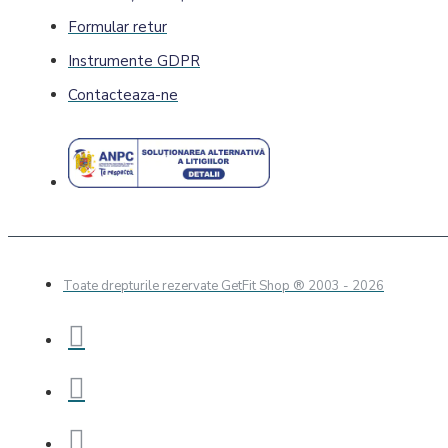
Fier
Formular retur
Potasiu
Instrumente GDPR
Alte minerale
Zinc
Contacteaza-ne
Articulații și piele
Antiinflamatoare
Colagen
Glucozamina si
Condroitina
MSM
Toate drepturile rezervate GetFit Shop
® 2003 - 2026
Digestie
Enzime digestive
Probiotice si Prebiotice
Grăsimi sănătoase