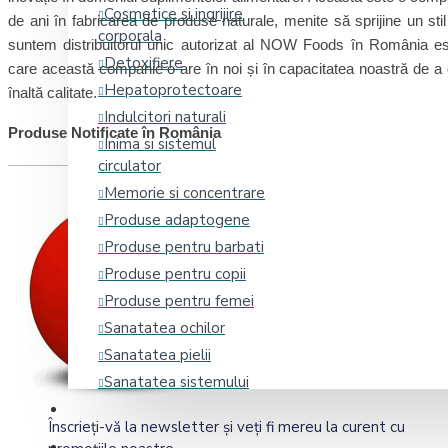
Cosmetice si ingrijire
de ani în fabricarea de produse naturale, menite să sprijine un sti
corporala
suntem distribuitorul unic autorizat al NOW Foods în România es
Detoxifiere
care această companie o are în noi și în capacitatea noastră de a 
Hepatoprotectoare
înaltă calitate.
Indulcitori naturali
Produse Notificate în România
Inima si sistemul
circulator
Memorie si concentrare
Produse adaptogene
Produse pentru barbati
Produse pentru copii
Produse pentru femei
Sanatatea ochilor
Sanatatea pielii
Sanatatea sistemului
osos
Promoții
Înscrieţi-vă la newsletter şi veţi fi mereu la curent cu
Somn, Stres si