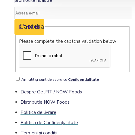
Distribuție NOW Foods
promoţiile noastre
Anxietate
Suport cognitiv
Blog
Vitamine
Captcha
Trimite
Multivitamine
Vitamina A
Please complete the captcha validation below
Vitamina B
Vitamina C
Vitamina D
Vitamina E
Am citit şi sunt de acord cu
Confidentialitate
Vitamina H
Vitamina K
Despre GetFIT / NOW Foods
Distributie NOW Foods
Minerale
Politica de livrare
Multiminerale
Calciu
Politica de Confidenţialitate
Magneziu
Termeni și condiții