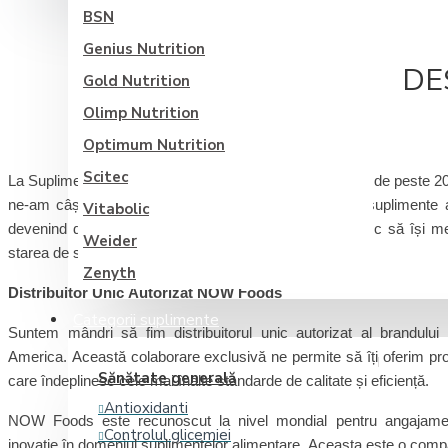
BSN
Genius Nutrition
DE
Gold Nutrition
Olimp Nutrition
Optimum Nutrition
Scitec
La Suplimente.ro, ne dedicăm sănătății și bunăstării tale de peste 20
ne-am câștigat reputația de furnizor de încredere de suplimente al
Vitabolic
devenind destinația principală pentru cei care își doresc să își 
Weider
starea de sănătate.
Zenyth
Distribuitor Unic Autorizat NOW Foods
Categorii suplimente
Suntem mândri să fim distribuitorul unic autorizat al brandul
America. Această colaborare exclusivă ne permite să îți oferim prod
Sănătate generală
care îndeplinesc cele mai înalte standarde de calitate și eficiență.
Antioxidanti
NOW Foods este recunoscut la nivel mondial pentru angajament
Controlul glicemiei
inovație în domeniul suplimentelor alimentare. Aceasta este o compa