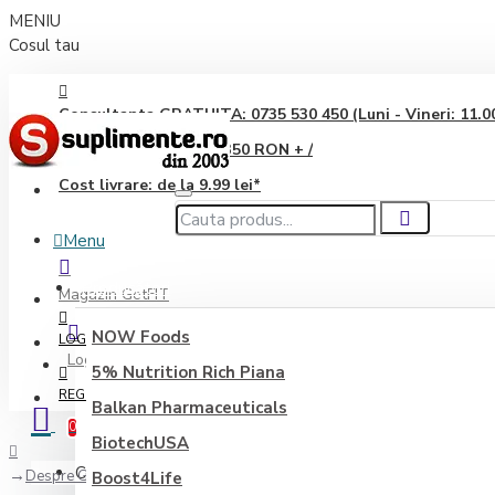
MENIU
Cosul tau
Consultanta GRATUITA: 0735 530 450 (Luni - Vineri: 11.00 
Transport GRATUIT: 350 RON + /
Cost livrare: de la 9.99 lei*
Menu
Producători
Magazin GetFIT
NOW Foods
LOGIN
Login
5% Nutrition Rich Piana
REGISTER
Balkan Pharmaceuticals
0
BiotechUSA
Coșul este gol!
Despre GetFIT / suplimente.ro
Boost4Life