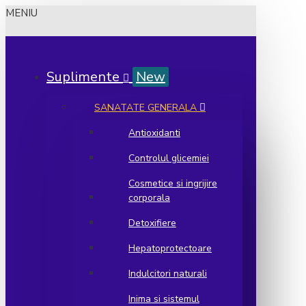
MENIU
Suplimente
New
SANATATE GENERALA
Antioxidanti
Controlul glicemiei
Cosmetice si ingrijire
corporala
Detoxifiere
Hepatoprotectoare
Indulcitori naturali
Inima si sistemul