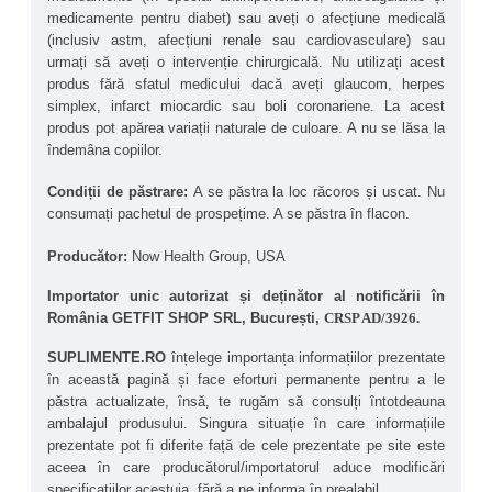
Funcție endotelială și oxigenare tisulară:
 Ajută la 
medicamente pentru diabet) sau aveți o afecțiune medicală 
oxigenarea eficientă a mușchilor și creierului, 
(inclusiv astm, afecțiuni renale sau cardiovasculare) sau 
susținând claritatea mentală și energia fizică.
urmați să aveți o intervenție chirurgicală. Nu utilizați acest 
Formulă cu doză dublă:
 1000 mg de L-Arginină per 
produs fără sfatul medicului dacă aveți glaucom, herpes 
porție, ideală pentru rezultate rapide în susținerea 
simplex, infarct miocardic sau boli coronariene. La acest 
performanței sportive și metabolice.
produs pot apărea variații naturale de culoare. A nu se lăsa la 
Îmbunătățirea funcției sexuale și fertilității
 - L-
îndemâna copiilor. 
Arginina poate contribui la îmbunătățirea funcției 
erectile prin creșterea fluxului sanguin și la susținerea 
fertilității masculine prin stimularea spermatogenezei 
Condiții de păstrare: 
A se păstra la loc răcoros și uscat. Nu 
și îmbunătățirea motilității spermatozoizilor. De 
consumați pachetul de prospețime. A se păstra în flacon.
asemenea, poate sprijini fertilitatea și la femei.
Sprijin pentru sănătatea ochilor
 - Prin efectele 
Producător: 
Now Health Group, USA
asupra circulației și echilibrului oxidativ, poate 
contribui la menținerea sănătății retinei și a funcției 
Importator unic autorizat și deținător al notificării în 
vizuale.
România GET
FIT SHOP SRL, București, 
CRSP AD/3926.
SUPLIMENTE.RO
 înțelege importanța informațiilor prezentate 
în această pagină și face eforturi permanente pentru a le 
păstra actualizate, însă, te rugăm să consulți întotdeauna 
ambalajul produsului. Singura situație în care informațiile 
prezentate pot fi diferite față de cele prezentate pe site este 
aceea în care producătorul/importatorul aduce modificări 
specificațiilor acestuia, fără a ne informa în prealabil.