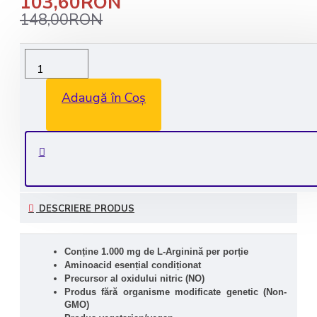
103,60RON
148,00RON
Livrare rapida in 1-2 zile lucratoare
Transport GRATUIT la comenzile de peste 350 lei
Adaugă în Coș
Consultanta GRATUITA: 0735 530 450
Plata securizata
DESCRIERE PRODUS
Conține 1.000 mg de L-Arginină per porție
Aminoacid esențial condiționat
Precursor al oxidului nitric (NO)
Produs fără organisme modificate genetic (Non-
GMO)