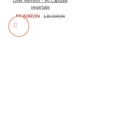
Liver Refresh - 90 Capsule
vegetale
89,60RON
128,00RON