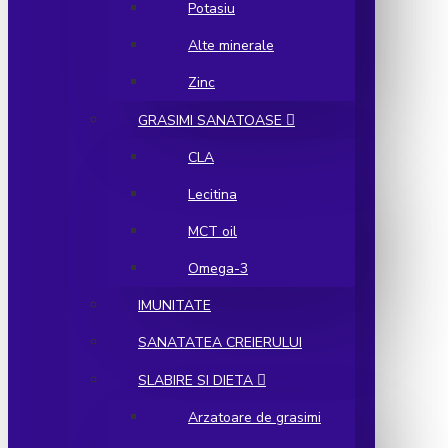
Potasiu
Alte minerale
Zinc
GRASIMI SANATOASE
CLA
Lecitina
MCT oil
Omega-3
IMUNITATE
SANATATEA CREIERULUI
SLABIRE SI DIETA
Arzatoare de grasimi