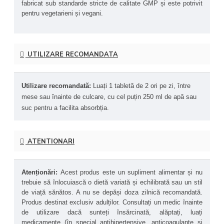
fabricat sub standarde stricte de calitate GMP și este potrivit 
îmbunătăți performanța fizică, crește rezistența musculară și 
pentru vegetarieni și vegani.
accelerează recuperarea după efort. De asemenea, există 
dovezi privind beneficiile în disfuncțiile circulatorii (inclusiv 
erectile), prin îmbunătățirea fluxului sanguin periferic.
UTILIZARE RECOMANDATA
Beneficii principale ale produsului NOW® Foods Double 
Strength 1000 mg:
Precursor al oxidului nitric (NO):
 Contribuie la 
Utilizare recomandată: 
Luați 1 tabletă de 2 ori pe zi, între 
dilatarea vaselor de sânge, îmbunătățind circulația, 
mese sau înainte de culcare, cu cel puțin 250 ml de apă sau 
susținând sănătatea cardiovasculară și reglarea 
suc pentru a facilita absorbția.
tensiunii arteriale.
Sprijin pentru sănătatea inimii:
 Ajută la menținerea 
unei funcții vasculare optime, reduce rigiditatea 
arterială și îmbunătățește fluxul sanguin.
ATENTIONARI
Detoxifiere metabolică:
 Favorizează eliminarea 
amoniacului prin ciclul ureei, sprijinind detoxifierea 
hepatică și echilibrul metabolismului azotului.
Atenționări: 
Acest produs este un supliment alimentar și nu 
Susține sinteza proteinelor:
 Promovează creșterea 
trebuie să înlocuiască o dietă variată și echilibrată sau un stil 
masei musculare și recuperarea după exerciții fizice 
de viață sănătos. A nu se depăși doza zilnică recomandată. 
intense.
Îmbunătățirea performanței fizice:
 Contribuie la 
Produs destinat exclusiv adulților. Consultați un medic înainte 
creșterea rezistenței și reducerea oboselii musculare 
de utilizare dacă sunteți însărcinată, alăptați, luați 
în timpul efortului susținut.
medicamente (în special antihipertensive, anticoagulante și 