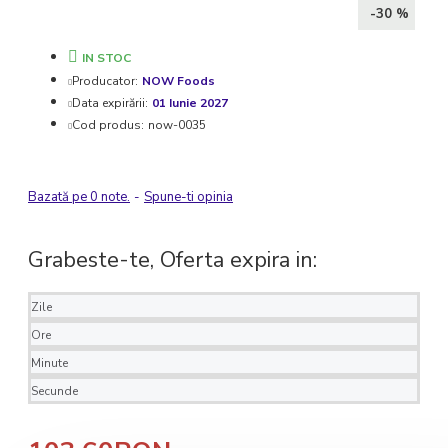
-30 %
IN STOC
Producator:
NOW Foods
Data expirării:
01 Iunie 2027
Cod produs:
now-0035
Bazată pe 0 note.
-
Spune-ti opinia
Grabeste-te, Oferta expira in:
Zile
Ore
Minute
Secunde