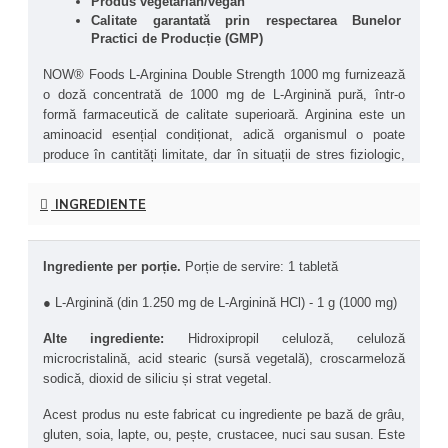
Produs vegetarian/vegan
Calitate garantată prin respectarea Bunelor 
Practici de Producție (GMP)
NOW® Foods L-Arginina Double Strength 1000 mg furnizează 
o doză concentrată de 1000 mg de L-Arginină pură, într-o 
formă farmaceutică de calitate superioară. Arginina este un 
aminoacid esențial condiționat, adică organismul o poate 
produce în cantități limitate, dar în situații de stres fiziologic, 
traumă sau efort intens, este necesar un aport suplimentar.
INGREDIENTE
L-Arginina este implicată direct în ciclul ureei, facilitând 
eliminarea amoniacului – un produs secundar toxic al 
metabolismului proteic – și susține sinteza proteinelor, fiind 
Ingrediente per porție. 
Porție de servire: 1 tabletă
esențială pentru regenerarea și menținerea masei musculare.
● L-Arginină (din 1.250 mg de L-Arginină HCl) - 1 g (1000 mg)
Rolul său esențial constă în faptul că este precursor al 
oxidului nitric (NO), un compus semnal molecular care 
Alte ingrediente: 
Hidroxipropil celuloză, celuloză 
relaxează și dilată vasele de sânge. Prin acest mecanism, 
microcristalină, acid stearic (sursă vegetală), croscarmeloză 
susține circulația, îmbunătățește oxigenarea țesuturilor, 
sodică, dioxid de siliciu și strat vegetal.
contribuie la reglarea tensiunii arteriale și susține funcția 
cardiovasculară și endotelială.
Acest produs nu este fabricat cu ingrediente pe bază de grâu, 
gluten, soia, lapte, ou, pește, crustacee, nuci sau susan. Este 
Studii științifice arată că suplimentarea cu L-Arginină poate 