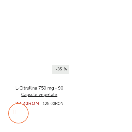
-35 %
L-Citrullina 750 mg - 90
Capsule vegetale
83,20RON
128,00RON