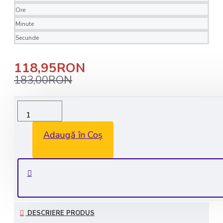
Ore
Minute
Secunde
118,95RON
183,00RON
Livrare rapida in 1-2 zile lucratoare
Transport GRATUIT la comenzile de peste 350 lei
Adaugă în Coș
Consultanta GRATUITA: 0735 530 450
Plata securizata
DESCRIERE PRODUS