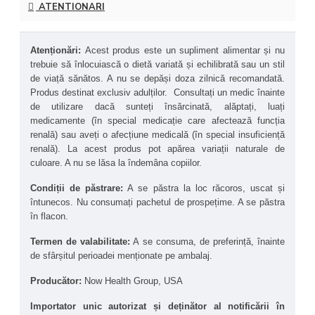
ATENTIONARI
creșterea masei musculare slabe.
Menținerea nivelului optim de creatină în mușchi
– Datorită formulei tamponate, substanța rămâne 
stabilă și nu se transformă în creatinină înainte de a fi 
Atenționări: 
Acest produs este un supliment alimentar și nu 
utilizată de organism.
trebuie să înlocuiască o dietă variată și echilibrată sau un stil 
Formulă avansată cu biodisponibilitate 
de viață sănătos. A nu se depăși doza zilnică recomandată. 
îmbunătățită
 – Kre-Alkalyn este o formă de creatină 
Produs destinat exclusiv adulților.  Consultați un medic înainte 
cu o absorbție mai eficientă comparativ cu 
de utilizare dacă sunteți însărcinată, alăptați, luați 
monohidratul de creatină obișnuit.
medicamente (în special medicație care afectează funcția 
Administrare continuă. Utilizare fără cicluri: 
renală) sau aveți o afecțiune medicală (în special insuficiență 
Datorită profilului său funcțional, produsul poate fi 
administrat continuu fără a necesita faze de încărcare 
renală). La acest produs pot apărea variații naturale de 
sau cicluri de administrare, fiind potrivit pentru 
culoare. A nu se lăsa la îndemâna copiilor. 
integrarea zilnică în rutina de antrenament structurat.
Eficiență crescută la doze mai mici
 – Datorită 
Condiții de păstrare:
 A se păstra la loc răcoros, uscat și 
stabilității pH-ului, oferă aceleași beneficii ca și 
întunecos. Nu consumați pachetul de prospețime. A se păstra 
creatina standard, dar cu o doză mai mică.
în flacon.
Absorbție optimă
 - Formula tamponată pH asigură o 
stabilitate ridicată în tractul gastrointestinal, prevenind 
Termen de valabilitate:
 A se consuma, de preferință, înainte 
disconfortul gastric, balonarea și gazele.
de sfârșitul perioadei menționate pe ambalaj.
Energie și performanță fizică îmbunătățită. Potrivit 
pentru sportivi de anduranță
 - Pe lângă beneficiile 
Producător: 
Now Health Group, USA
pentru forță și explozie musculară, poate îmbunătăți 
și performanța în sporturi de anduranță, cum ar fi 
Importator unic autorizat și deținător al notificării în 
alergarea sau ciclismul. Oferă energie și rezistență 