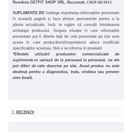
Ro
mânia GETFIT SHOP SRL, București, 
CRSP AD/3913.
sporită în timpul antrenamentelor intense
.
Sprijin pentru forța dinamică și puterea musculară
SUPLIMENTE.RO
 înțelege importanța informațiilor prezentate 
– Formulă ideală pentru sporturile care necesită 
în această pagină și face eforturi permanente pentru a le 
episoade scurte de efort maxim, cum ar fi halterele, 
păstra actualizate, însă, te rugăm să consulți întotdeauna 
sprinturile sau sporturile de contact.
ambalajul produsului. Singura situație în care informațiile 
Sustenabilitate metabolică
 - Susține compoziția 
prezentate pot fi diferite față de cele prezentate pe site este 
corporală sănătoasă și performanțele cognitive.
aceea în care producătorul/importatorul aduce modificări 
Recuperare musculară accelerată
 - Contribuie la 
specificațiilor acestuia, fără a ne informa în prealabil.
refacerea rapidă a rezervelor de ATP, reducând 
oboseala și susținând refacerea musculară după 
*Efectele utilizării produselor comercializate de 
antrenamente intense.
suplimente.ro variază de la persoană la persoană, iar ele 
Reducerea acumulării de acid lactic
 - Poate ajuta la 
pot diferi de cele descrise pe site. Acest produs nu este 
diminuarea arsurilor musculare și a oboselii cauzate 
destinat pentru a diagnostica, trata, vindeca sau preveni 
de acumularea acidului lactic în timpul exercițiilor 
vreo boală.
fizice.
Sprijin pentru sănătatea sistemului nervos
 - 
Creatina are efecte neuroprotectoare și poate contribui 
la îmbunătățirea funcției cognitive și a concentrării.
Hidratare celulară
 - Ajută la menținerea hidratării 
intracelulare, favorizând un mediu optim pentru 
RECENZII
sinteza proteinelor și creșterea musculară.