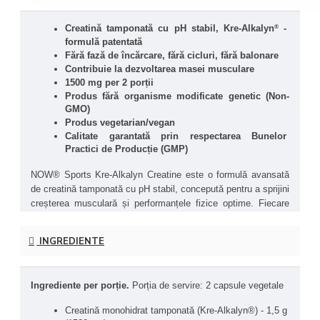
®
Creatină tamponată cu pH stabil, Kre-Alkalyn
 - 
formulă patentată
Fără fază de încărcare, fără cicluri, fără balonare 
Contribuie la dezvoltarea masei musculare
1500 mg per 2 porții
Produs fără organisme modificate genetic (Non-
GMO)
Produs vegetarian/vegan 
Calitate garantată prin respectarea Bunelor 
Practici de Producție (GMP)
NOW® Sports Kre-Alkalyn Creatine este o formulă avansată 
de creatină tamponată cu pH stabil, concepută pentru a sprijini 
creșterea musculară și performanțele fizice optime. Fiecare 
porție furnizează 1500 mg de Kre-Alkalyn®, o formă patentată 
de creatină cu stabilitate ridicată în tractul gastrointestinal, 
INGREDIENTE
asigurând o absorbție completă și prevenind disconfortul 
gastric, gazele și balonarea asociate cu alte suplimente de 
creatină. Acest produs este ideal pentru sportivii care doresc 
Ingrediente per porție.
 Porția de servire: 2 capsule vegetale
să-și îmbunătățească performanțele, să-și susțină recuperarea 
și să mențină un nivel optim de energie și forță.
Creatină monohidrat tamponată (Kre-Alkalyn®) - 1,5 g 