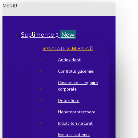
MENIU
Suplimente
New
SANATATE GENERALA
Antioxidanti
Controlul glicemiei
Cosmetice si ingrijire
corporala
Detoxifiere
Hepatoprotectoare
Indulcitori naturali
Inima si sistemul