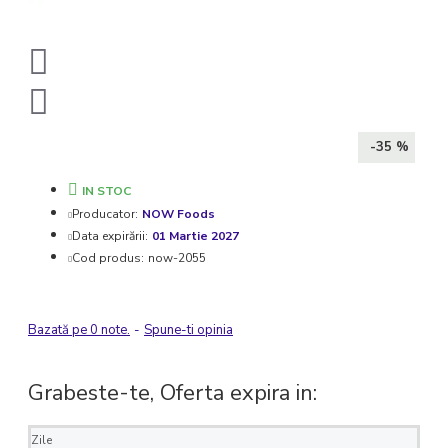
-35 %
IN STOC
Producator:
NOW Foods
Data expirării:
01 Martie 2027
Cod produs:
now-2055
Bazată pe 0 note.
-
Spune-ti opinia
Grabeste-te, Oferta expira in:
Zile