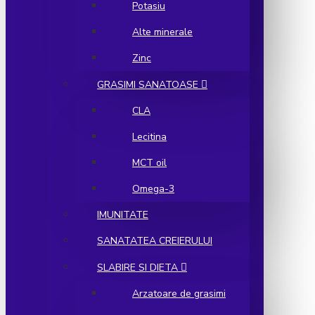
Potasiu
Alte minerale
Zinc
GRASIMI SANATOASE
CLA
Lecitina
MCT oil
Omega-3
IMUNITATE
SANATATEA CREIERULUI
SLABIRE SI DIETA
Arzatoare de grasimi