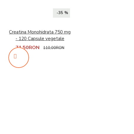
-35 %
Creatina Monohidrata 750 mg
- 120 Capsule vegetale
71,50RON
110,00RON