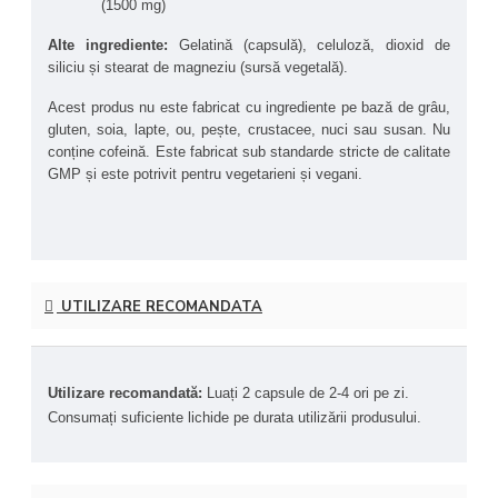
(1500 mg)
Creatina, produsă natural în organism din aminoacizii 
metionină, arginină și glicină, se transformă în fosfocreatină în 
Alte ingrediente:
 Gelatină (capsulă), celuloză, dioxid de 
organism, în special în mușchi și creier. Aceasta servește ca 
siliciu și stearat de magneziu (sursă vegetală).
o rezervă rapidă de energie sub formă de ATP (adenozin 
trifosfat), esențială pentru susținerea activităților fizice intense 
Acest produs nu este fabricat cu ingrediente pe bază de grâu, 
și a funcțiilor celulare rapide. Creatina susține creșterea 
gluten, soia, lapte, ou, pește, crustacee, nuci sau susan. Nu 
musculară, sprijină acuitatea mentală, rezistența și forța 
conține cofeină. Este fabricat sub standarde stricte de calitate 
musculară, contribuind la o compoziție corporală sănătoasă.
GMP și este potrivit pentru vegetarieni și vegani.
Produsele NOW® Sports cu sigiliul "Steroid-Tested" sunt 
verificate conform standardelor WADA, asigurând absența 
substanțelor interzise, inclusiv steroizi anabolizanți, SARMs, 
SSRI, beta-agoniști și inhibitori ai estrogenului. În plus, 
NOW® Kre-Alkalyn Creatine este certificat Informed Sport, 
UTILIZARE RECOMANDATA
fiind testat de LGC, un program global de asigurare antidoping. 
Această certificare garantează puritatea, siguranța și 
conformitatea cu cerințele stricte pentru sportivii de 
performanță.
Utilizare recomandată: 
Luați 2 capsule de 2-4 ori pe zi. 
Consumați suficiente lichide pe durata utilizării produsului.
Beneficii principale ale produsului NOW® Sports Kre-
Alkalyn Creatine:
Creștere musculară
 - Sprijină sinteza proteinelor și 