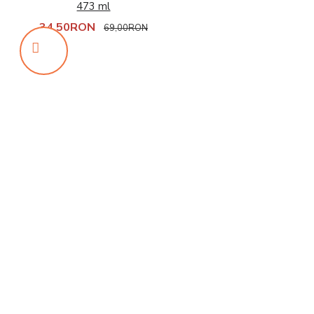
473 ml
34,50RON
69,00RON