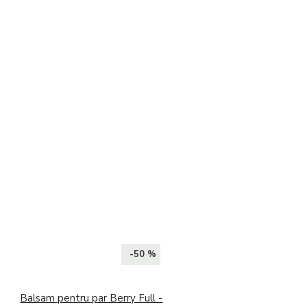
-50 %
Balsam pentru par Berry Full -