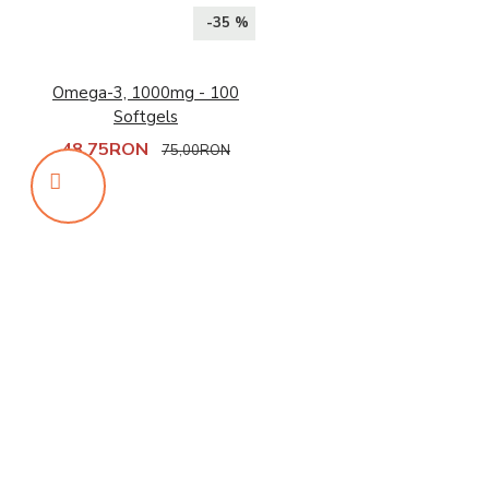
-35 %
Omega-3, 1000mg - 100
Softgels
48,75RON
75,00RON