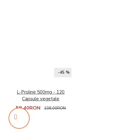
-45 %
L-Proline 500mg - 120
Capsule vegetale
59,40RON
108,00RON