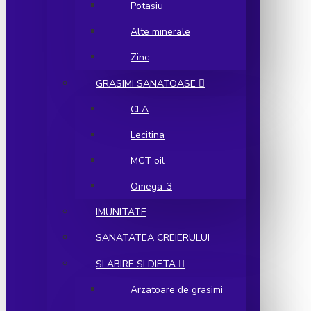
Potasiu
Alte minerale
Zinc
GRASIMI SANATOASE
CLA
Lecitina
MCT oil
Omega-3
IMUNITATE
SANATATEA CREIERULUI
SLABIRE SI DIETA
Arzatoare de grasimi