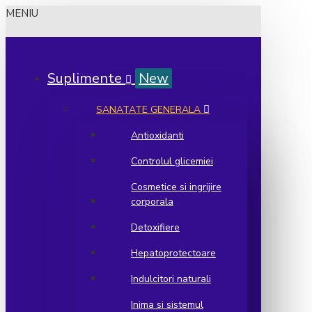
MENIU
Suplimente
New
SANATATE GENERALA
Antioxidanti
Controlul glicemiei
Cosmetice si ingrijire
corporala
Detoxifiere
Hepatoprotectoare
Indulcitori naturali
Inima si sistemul