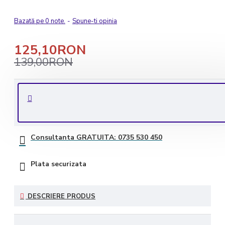
Bazată pe 0 note.
-
Spune-ti opinia
125,10RON
139,00RON
Livrare rapida in 1-2 zile lucratoare
Transport GRATUIT la comenzile de peste 350 lei
Consultanta GRATUITA: 0735 530 450
Plata securizata
DESCRIERE PRODUS