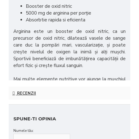
Booster de oxid nitric
5000 mg de arginina per porție
Absorbtie rapida si eficienta
Arginina este un booster de oxid nitric, ca un
precursor de oxid nitric, dilatează vasele de sange
care duc la pompări mari, vascularizaţie, şi poate
creşte nivelul de oxigen la inimă şi alţi muşchi.
Sportivii beneficiază de imbunătăţirea capacităţii de
efort fizic şi creşte fluxul sanguin.
Mai multe elemente nutritive vor ajunge la muşchiul
antrenat şi produşii oboselii vor fi eliminaţi mai rapid
şi mai eficient, de aici rezultă o mai bună recuperare
RECENZII
şi o mai bună creştere. Arginina poate creşte
procesul de vindecare a ţesutului micro-leziunii la
nivelul muscular şi poate avea un impact asupra
SPUNE-TI OPINIA
producţia de insulină şi sensibilitate. Formula noastră
de lichid permite absorbţia rapidă şi eficientă.
Numele tău: