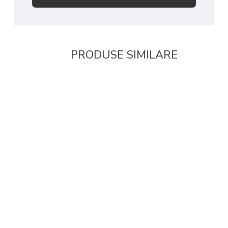
A nu se depasi doza recomandata pentru consumul zilnic;
A nu se lasa la indemana si la vederea copiilor mici;
PRODUSE SIMILARE