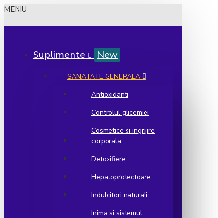
MENIU
Suplimente
New
SANATATE GENERALA
Antioxidanti
Controlul glicemiei
Cosmetice si ingrijire
corporala
Detoxifiere
Hepatoprotectoare
Indulcitori naturali
Inima si sistemul