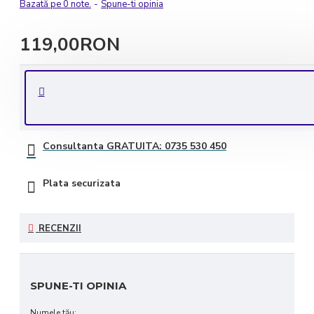
Bazată pe 0 note.
-
Spune-ti opinia
119,00RON
Livrare rapida in 1-2 zile lucratoare
Transport GRATUIT la comenzile de peste 350 lei
Consultanta GRATUITA: 0735 530 450
Plata securizata
RECENZII
SPUNE-TI OPINIA
Numele tău: