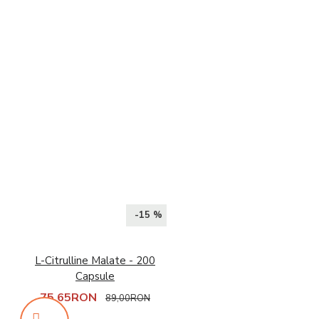
-15 %
L-Citrulline Malate - 200
Capsule
75,65RON
89,00RON