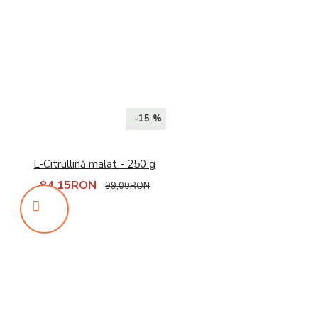
-15 %
L-Citrullină malat - 250 g
84,15RON
99,00RON