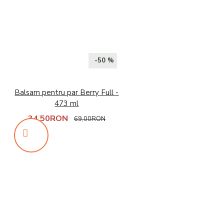
-50 %
Balsam pentru par Berry Full -
473 ml
34,50RON
69,00RON