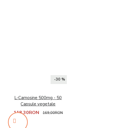
-30 %
L-Carnosine 500mg - 50
Capsule vegetale
118,30RON
169,00RON