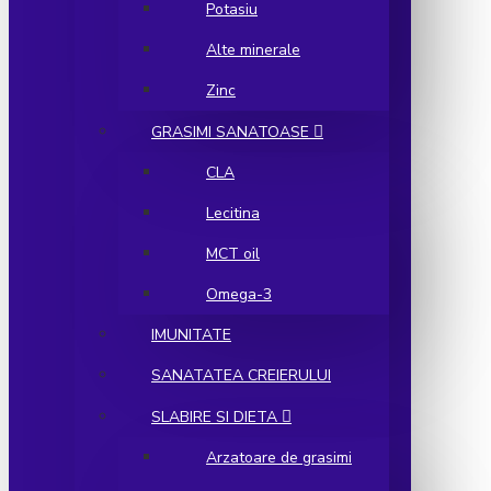
Potasiu
Alte minerale
Zinc
GRASIMI SANATOASE
CLA
Lecitina
MCT oil
Omega-3
IMUNITATE
SANATATEA CREIERULUI
SLABIRE SI DIETA
Arzatoare de grasimi