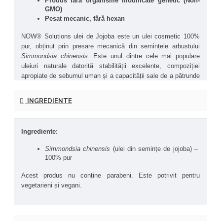
Produs fără organisme modificate genetic (Non-
GMO)
Pesat mecanic, fără hexan
NOW® Solutions ulei de Jojoba este un ulei cosmetic 100% 
pur, obținut prin presare mecanică din semințele arbustului 
Simmondsia chinensis
. Este unul dintre cele mai populare 
uleiuri naturale datorită stabilității excelente, compoziției 
apropiate de sebumul uman și a capacității sale de a pătrunde 
rapid în piele, fără a lăsa peliculă grasă.
INGREDIENTE
Uleiul de jojoba este bogat în acizi grași cu lanț lung (inclusiv 
acid gadoleic și erucic) și alcooli grași, care contribuie la 
menținerea echilibrului natural al pielii. Datorită structurii sale 
Ingrediente:
unice, acest ulei este compatibil cu toate tipurile de ten, 
inclusiv tenul sensibil, gras sau predispus la acnee.
Simmondsia chinensis
 (ulei din semințe de jojoba) – 
100% pur
Uleiul de jojoba este utilizat pentru hidratarea pielii, 
combaterea uscăciunii, reducerea iritațiilor și ca tratament 
Acest produs nu conține parabeni. Este potrivit pentru 
nutritiv pentru păr, ajutând la refacerea luciului natural și 
vegetarieni și vegani. 
prevenirea vârfurilor despicate.
Produsele NOW® Solutions nu sunt testate pe animale 
(Cruelty Free).