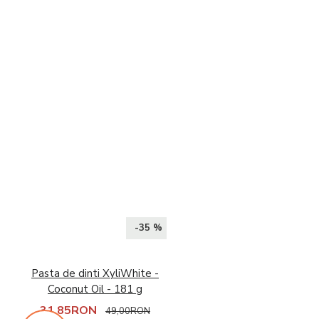
-35 %
Pasta de dinti XyliWhite -
Coconut Oil - 181 g
31,85RON
49,00RON