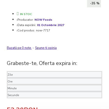
-35 %
IN STOC
Producator:
NOW Foods
Data expirării:
01 Octombrie 2027
Cod produs:
now-7717
Bazată pe 0 note.
-
Spune-ti opinia
Grabeste-te, Oferta expira in:
Zile
Ore
Minute
Secunde