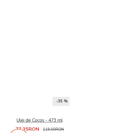
-35 %
Ulei de Cocos - 473 ml
77,35RON
119,00RON