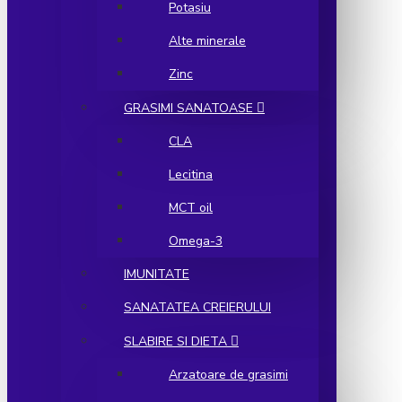
Potasiu
Alte minerale
Zinc
GRASIMI SANATOASE
CLA
Lecitina
MCT oil
Omega-3
IMUNITATE
SANATATEA CREIERULUI
SLABIRE SI DIETA
Arzatoare de grasimi