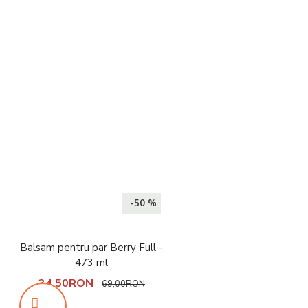
-50 %
Balsam pentru par Berry Full -
473 ml
34,50RON
69,00RON