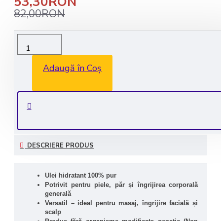
53,30RON
82,00RON
Livrare rapida in 1-2 zile lucratoare
Transport GRATUIT la comenzile de peste 350 lei
Adaugă în Coș
Consultanta GRATUITA: 0735 530 450
Plata securizata
DESCRIERE PRODUS
Ulei hidratant 100% pur
Potrivit pentru piele, păr și îngrijirea corporală 
generală
Versatil – ideal pentru masaj, îngrijire facială și 
scalp