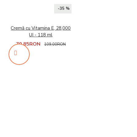
-35 %
Cremă cu Vitamina E, 28,000
UI - 118 ml
70,85RON
109,00RON