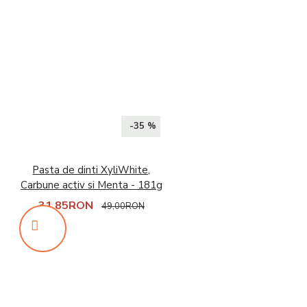
-35 %
Pasta de dinti XyliWhite,
Carbune activ si Menta - 181g
31,85RON
49,00RON