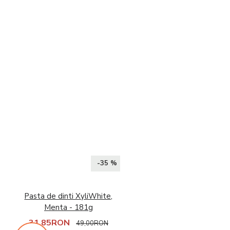
-35 %
Pasta de dinti XyliWhite,
Menta - 181g
31,85RON
49,00RON