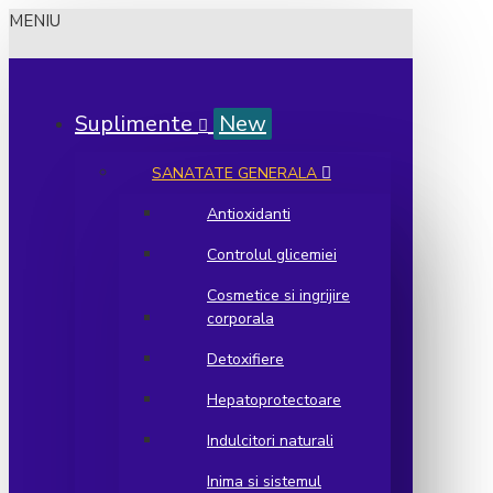
MENIU
Suplimente
New
SANATATE GENERALA
Antioxidanti
Controlul glicemiei
Cosmetice si ingrijire
corporala
Detoxifiere
Hepatoprotectoare
Indulcitori naturali
Inima si sistemul