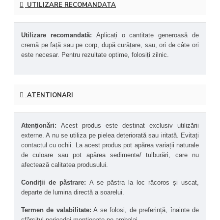
UTILIZARE RECOMANDATA
Beneficiile principale ale produsului NOW® ulei de Jojoba 
100% pur:
Utilizare recomandată: 
Aplicați o cantitate generoasă de 
Hidratare profundă fără a încarca porii
 – Pătrunde 
cremă pe față sau pe corp, după curățare, sau, ori de câte ori 
ușor în piele și echilibrează secreția de sebum.
este necesar. Pentru rezultate optime, folosiți zilnic.
Calmează iritațiile și protejează bariera cutanată
 – 
Recomandat pentru pielea sensibilă, afectată de 
uscăciune sau eczeme.
Îngrijirea părului și scalpului
 – Reduce uscăciunea 
ATENTIONARI
scalpului, combate mătreața și revitalizează firul de 
păr.
Ulei de masaj natural
 – Oferî o alunecare fină, ideal 
pentru utilizare directă sau ca bază pentru uleiuri 
Atenționări: 
Acest produs este destinat exclusiv utilizării 
esențiale.
externe. A nu se utiliza pe pielea deteriorată sau iritată. Evitați 
Compatibil cu tenul predispus la acnee
 – Nu este 
contactul cu ochii. La acest produs pot apărea variații naturale 
comedogenic și ajută la reglarea secreției de sebum.
de culoare sau pot apărea sedimente/ tulburări, care nu 
Fără parfumuri, conservanți sau aditivi
 – Ulei pur, 
afectează calitatea produsului. 
nerafinat, fără substanțe iritante.
Condiții de păstrare: 
A se păstra la loc răcoros și uscat, 
departe de lumina directă a soarelui.
Termen de valabilitate:
 A se folosi, de preferință, înainte de 
sfârșitul perioadei menționate pe ambalaj.