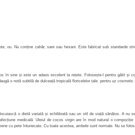
i al Statelor Unite (USDA) produselor care îndeplinesc standarde stricte pent
Assurance International (QAI) este o organizație de certificare care oferă servic
l, Organic:
one, furnizând energie eficientă pentru creier și corp.
iluri de viață active.
r pentru energie și claritate mentală.
e, ou. Nu conține zahăr, sare sau hexani. Este fabricat sub standarde stricte
rijini gestionarea greutății în diete low-carb.
ă.
r pentru persoanele sensibile la variațiile de zahăr din sânge.
prăjit, copt sau adăugat în smoothie-uri și cafea.
iva uscării, fiind potrivit și ca demachiant sau balsam.
s în sine și este un adaos excelent la rețete. Folosește-l pentru gătit și coa
ingrediente procesate.
daugă o notă subtilă de dulceață tropicală floricelelor tale. pentru uz cosmetic 
ocuiască o dietă variată și echilibrată sau un stil de viață sănătos. 
A nu se
 afecțiune medicală. 
Uleiul de cocos virgin are în mod natural o compoziție 
emene cu pete întunecate. Cu toate acestea, ambele sunt normale. Nu se folose