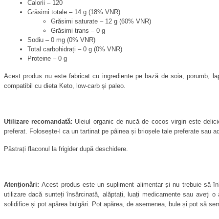
Calorii – 120
USDA Organic este o certificare acordată de către Departamentul Agriculturi
Grăsimi totale – 14 g (18% VNR)
sintetice, organisme modificate genetic (GMO) sau aditivi artificiali. Quality 
Grăsimi saturate – 12 g (60% VNR)
Grăsimi trans – 0 g
Beneficiile principale ale produsului NOW® Virgin Coconut Cooking Oi
Sodiu – 0 mg (0% VNR)
Total carbohidrați – 0 g (0% VNR)
Sursă naturală de energie
 – MCT-urile sunt convertite rapid în cet
Proteine – 0 g
Sprijin pentru performanță fizică
 – Ideal pentru antrenamente și st
Sprijin cognitiv
 – Acidul caprilic (C8) este utilizat eficient de creie
Acest produs nu este fabricat cu ingrediente pe bază de soia, porumb, lapt
Controlul greutății
 – Stimulează metabolismul grăsimilor și poate sp
compatibil cu dieta Keto, low-carb și paleo.
Sănătatea digestivă
 – Ușor digerabil și prietenos cu flora intestinal
Stabilitate glicemică
 – Nu influențează nivelul glicemiei, fiind sigu
Versatilitate culinară
 – Stabil la temperaturi ridicate, ideal pentru 
Îngrijirea pielii și părului
 – Hidratează profund și protejează împotr
Utilizare recomandată: 
Uleiul organic de nucă de cocos virgin este delicio
Formulă pură și naturală
 – Fără conservanți, arome sintetice sau 
preferat. Folosește-l ca un tartinat pe pâinea și brioșele tale preferate sau a
Păstrați flaconul la frigider după deschidere.
Atenționări: 
Acest produs este un supliment alimentar și nu trebuie să înl
utilizare dacă sunteți însărcinată, alăptați, luați medicamente sau aveți o
solidifice și pot apărea bulgări. Pot apărea, de asemenea, bule și pot să s