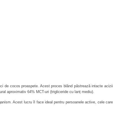
uci de cocos proaspete. Acest proces blând păstrează intacte acizii 
ural aproximativ 64% MCT-uri (trigliceride cu lanț mediu).
ganism. Acest lucru îl face ideal pentru persoanele active, cele care 
lor și a părului. Este o alternativă sănătoasă și naturală la uleiurile 