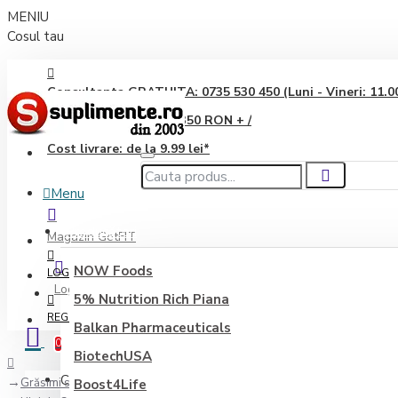
MENIU
Cosul tau
Consultanta GRATUITA: 0735 530 450 (Luni - Vineri: 11.00 
Transport GRATUIT: 350 RON + /
Cost livrare: de la 9.99 lei*
Menu
Producători
Magazin GetFIT
NOW Foods
LOGIN
Login
5% Nutrition Rich Piana
REGISTER
Balkan Pharmaceuticals
0
BiotechUSA
Coșul este gol!
Grăsimi sănătoase
Boost4Life