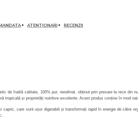
OMANDATA
ATENTIONARI
RECENZII
 de înaltă calitate, 100% pur, nerafinat, obținut prin presare la rece din n
mă tropicală și proprietăți nutritive excelente. Acest produs conține în mod nat
 capric, care sunt ușor digerabili și transformați rapid în energie de către or
c.
, copt, în smoothie-uri, ca înlocuitor al untului sau în îngrijirea pielii, unghii