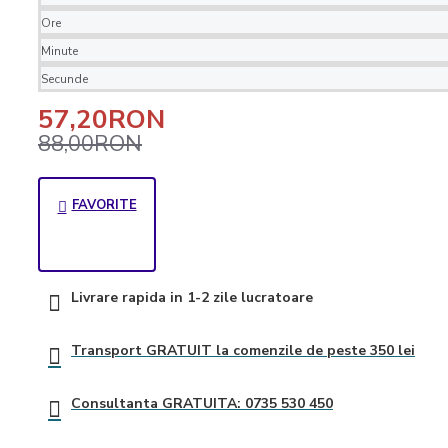
CLA
Ore
Lecitina
Minute
MCT oil
Secunde
Omega-3
57,20RON
Imunitate
88,00RON
Slăbire și dietă
FAVORITE
Arzatoare de grasimi
CLA si L-Carnitina
Controlul apetitului
Inlocuitori de masa
Livrare rapida in 1-2 zile lucratoare
Performanță sportivă
Transport GRATUIT la comenzile de peste 350 lei
Aminoacizi
Creatina
Consultanta GRATUITA: 0735 530 450
Energie si Anduranta