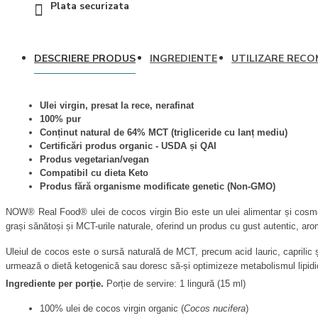
Intra-Workout
Plata securizata
Post-Workout
Pre-Workout (Oxid
Nitric)
DESCRIERE PRODUS
INGREDIENTE
UTILIZARE REC
Proteine
Stimulente hormonale
Ulei virgin, presat la rece, nerafinat
Accesorii sport
100% pur
Conținut natural de 64% MCT (trigliceride cu lanț mediu)
Certificări produs organic - USDA și QAI
Produs vegetarian/vegan 
Compatibil cu dieta Keto
Produs fără organisme modificate genetic (Non-GMO)
NOW® Real Food® ulei de cocos virgin Bio este un ulei alimentar și cosmetic
grași sănătoși și MCT-urile naturale, oferind un produs cu gust autentic, aro
Uleiul de cocos este o sursă naturală de MCT, precum acid lauric, caprilic și
urmează o dietă ketogenică sau doresc să-și optimizeze metabolismul lipidi
Ingrediente per porție.
 Porție de servire: 1 lingură (15 ml)
NOW® Ulei de Cocos Virgin Bio este extrem de versatil: poate fi folosit la gătit
procesate sau grăsimile hidrogenate.
100% ulei de cocos virgin organic (
Cocos nucifera
)