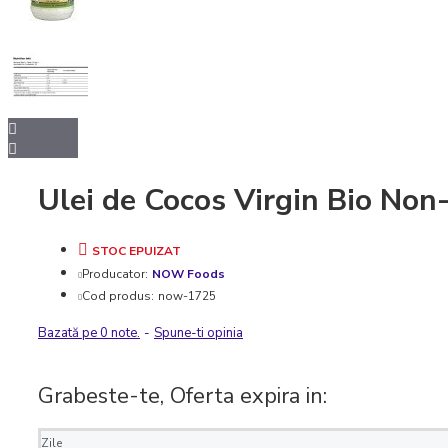
Fier
Potasiu
Alte minerale
Zinc
Articulații și piele
Antiinflamatoare
Ulei de Cocos Virgin Bio No
Colagen
Glucozamina si
Condroitina
STOC EPUIZAT
MSM
Producator:
NOW Foods
Cod produs:
now-1725
Digestie
Bazată pe 0 note.
-
Spune-ti opinia
Enzime digestive
Probiotice si Prebiotice
Grabeste-te, Oferta expira in:
Grăsimi sănătoase
Zile