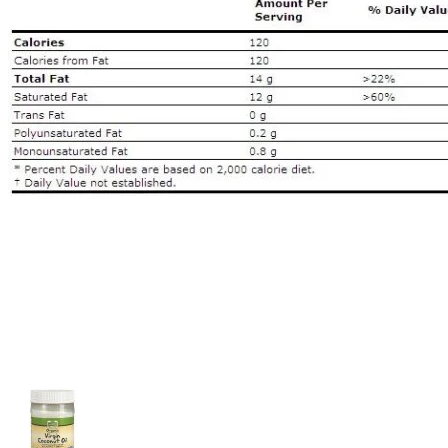
Distribuție NOW Foods
Anxietate
Suport cognitiv
Blog
Vitamine
Multivitamine
Vitamina A
Vitamina B
Vitamina C
Vitamina D
Vitamina E
Vitamina H
Vitamina K
Minerale
Multiminerale
Calciu
Magneziu