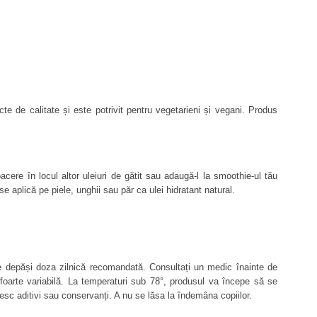
ru cultivarea și procesarea ingredientelor organice, fără pesticide 
ii de verificare și certificare pentru produse ecologice (organice). 
 de calitate și este potrivit pentru vegetarieni și vegani. Produs 
cere în locul altor uleiuri de gătit sau adaugă-l la smoothie-ul tău 
se aplică pe piele, unghii sau păr ca ulei hidratant natural.
 depăși doza zilnică recomandată. 
Consultați un medic înainte de 
foarte variabilă. La temperaturi sub 78°, produsul va începe să se 
sc aditivi sau conservanți. A nu se lăsa la îndemâna copiilor.