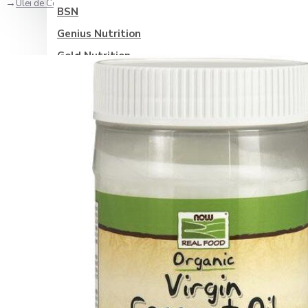
Ulei de Cocos Virgin Bio Non-GMO - 355ml
BSN
Genius Nutrition
Gold Nutrition
Olimp Nutrition
Optimum Nutrition
Scitec
Vitabolic
Weider
Zenyth
Categorii suplimente
Sănătate generală
Antioxidanti
Controlul glicemiei