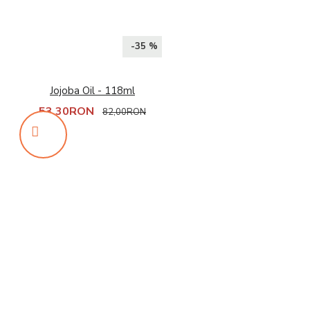
-35 %
Jojoba Oil - 118ml
53,30RON
82,00RON