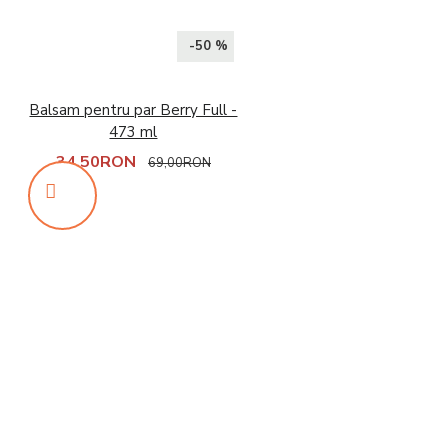
-50 %
Balsam pentru par Berry Full -
473 ml
34,50RON
69,00RON