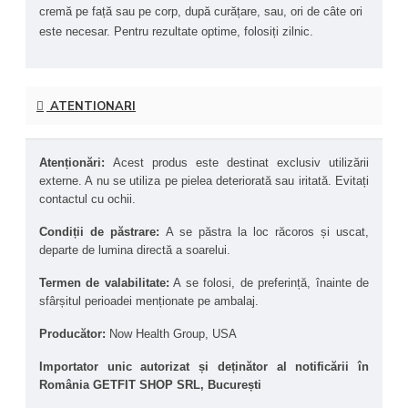
Utilizarea regulată poate contribui la uniformizarea 
cremă pe față sau pe corp, după curățare, sau, ori de câte ori 
tonului pielii.
este necesar. Pentru rezultate optime, folosiți zilnic.
Calmarea pielii iritate sau afectate de factorii 
externi
 – Rhodiola și 
aloe vera 
reduc disconfortul 
cutanat.
Îmbunătățirea aspectului pielii mature
 – Ajută la 
ATENTIONARI
menținerea fermității și elasticității.
Textură bogată, dar ușor absorbabilă
 – Crems nu 
lasă o senzație lipicioasă sau grasă.
Formulă naturală și etică – 
Fără parabeni, fără 
Atenționări: 
Acest produs este destinat exclusiv utilizării 
ingrediente de origine animală, netestată pe animale.
externe. A nu se utiliza pe pielea deteriorată sau iritată. Evitați 
contactul cu ochii. 
Condiții de păstrare: 
A se păstra la loc răcoros și uscat, 
departe de lumina directă a soarelui.
Termen de valabilitate:
 A se folosi, de preferință, înainte de 
sfârșitul perioadei menționate pe ambalaj.
Producător: 
Now Health Group, USA
Importator unic autorizat și deținător al notificării în 
România GETFIT SHOP SRL, București