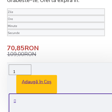
Grabeste-te, Oferta expira in:
Zile
Ore
Minute
Secunde
70,85RON
109,00RON
Livrare rapida in 1-2 zile lucratoare
Transport GRATUIT la comenzile de peste 350 lei
Adaugă în Coș
Consultanta GRATUITA: 0735 530 450
Plata securizata