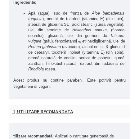
Ingrediente:
Formula este îmbogățită cu ulei din germeni de grâu (Triticum 
vulgare), o sursă naturală valoroasă de vitamina E și 
Apă (aqua), suc de frunză de 
Aloe barbadensis
fitonutrienți, care susțin regenerarea cutanată și refacerea 
(
organic
), acetat de tocoferil (vitamina E) (din soia), 
barierei hidrolipidice. Extractul de 
Rhodiola rosea
, o plantă 
stearat de glicerină SE, acid stearic (sursă vegetală), 
adaptogenă cu proprietăți antioxidante, ajută pielea să 
ulei din semințe de 
Helianthus annuus
 (floarea-
gestioneze mai eficient stresul oxidativ și agresiunile externe, 
soarelui), glicerină, ulei din germeni de 
Triticum 
vulgare
 (grâu), fenoxietanol & etilhexilglicerină, ulei de 
precum poluarea sau variațiile de temperatură. În completare, 
Persea gratissima
 (avocado), alcool cetilic & glucosid 
aloe vera, uleiul de avocado și uleiul de floarea-soarelui oferă 
de cetearyl, tocoferil linoleat (vitamina E) (din soia), 
o hidratare profundă și un efect calmant imediat, contribuind la 
aromă naturală de vanilie, sorbat de potasiu, gumă 
catifelarea pielii, reducerea iritațiilor și menținerea confortului 
xanthan, hinokitiol natural, extract din rădăcină de 
cutanat, inclusiv în cazul pielii sensibile sau reactive.
Rhodiola rosea
.
Produsele NOW® Solutions nu sunt testate pe animale 
Acest produs nu conține parabeni. Este potrivit pentru 
(Cruelty Free).
vegetarieni și vegani. 
Beneficiile principale ale produsului NOW® Foods 
Vitamin E Cream 28,000 IU:
UTILIZARE RECOMANDATA
Hidratare profundă și hrănire intensă
 – Reface 
nivelul de umiditate și bariera naturală a pielii.
Protecție antioxidantă
 – Combate efectele radicalilor 
liberi și susține regenerarea celulară.
Reducerea aspectului cicatricilor și petelor
 – 
tilizare recomandată: 
Aplicați o cantitate generoasă de 