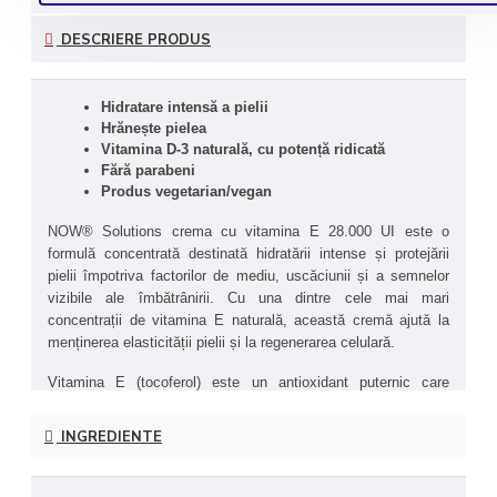
DESCRIERE PRODUS
Hidratare intensă a pielii
Hrănește pielea
Vitamina D-3 naturală, cu potență ridicată
Fără parabeni
Produs vegetarian/vegan 
NOW® Solutions crema cu vitamina E 28.000 UI este o 
formulă concentrată destinată hidratării intense și protejării 
pielii împotriva factorilor de mediu, uscăciunii și a semnelor 
vizibile ale îmbătrânirii. Cu una dintre cele mai mari 
concentrații de vitamina E naturală, această cremă ajută la 
menținerea elasticității pielii și la regenerarea celulară.
Vitamina E (tocoferol) este un antioxidant puternic care 
protejează pielea împotriva stresului oxidativ și susține 
procesele naturale de refacere, contribuind astfel la 
INGREDIENTE
diminuarea aspectului petelor pigmentare, a cicatricilor și a 
liniilor fine.