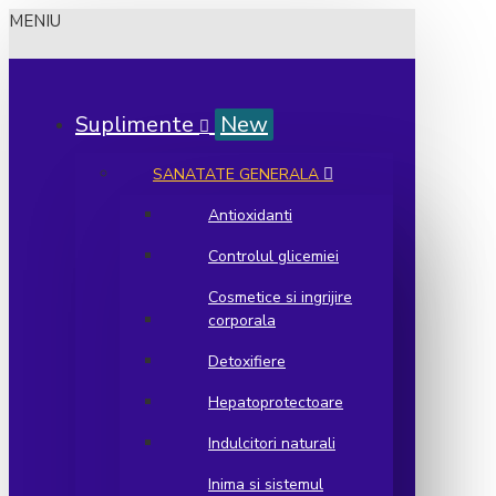
MENIU
Suplimente
New
SANATATE GENERALA
Antioxidanti
Controlul glicemiei
Cosmetice si ingrijire
corporala
Detoxifiere
Hepatoprotectoare
Indulcitori naturali
Inima si sistemul