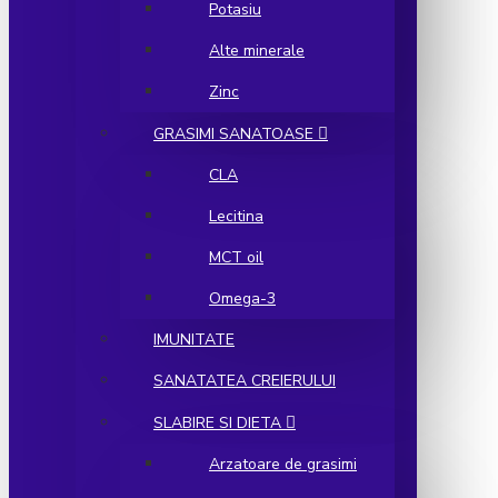
Potasiu
Alte minerale
Zinc
GRASIMI SANATOASE
CLA
Lecitina
MCT oil
Omega-3
IMUNITATE
SANATATEA CREIERULUI
SLABIRE SI DIETA
Arzatoare de grasimi