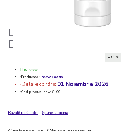
-35 %
IN STOC
Producator:
NOW Foods
Data expirării:
01 Noiembrie 2026
Cod produs:
now-8199
Bazată pe 0 note.
-
Spune-ti opinia