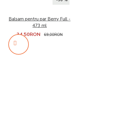
-50 %
Balsam pentru par Berry Full -
473 ml
34,50RON
69,00RON