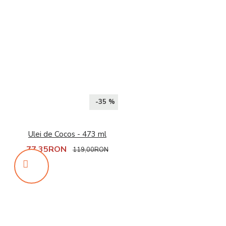
-35 %
Ulei de Cocos - 473 ml
77,35RON
119,00RON