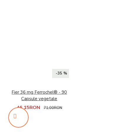
-35 %
Fier 36 mg Ferrochel® - 90
Capsule vegetale
46,15RON
71,00RON