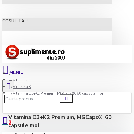
COSUL TAU
Vitamine
Vitamina K
Vitamina D3+K2 Premium, MGCaps®, 60 capsule moi
Vitamina D3+K2 Premium, MGCaps®, 60
0
capsule moi