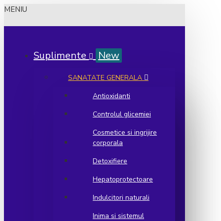
MENIU
Suplimente
New
SANATATE GENERALA
Antioxidanti
Controlul glicemiei
Cosmetice si ingrijire
corporala
Detoxifiere
Hepatoprotectoare
Indulcitori naturali
Inima si sistemul