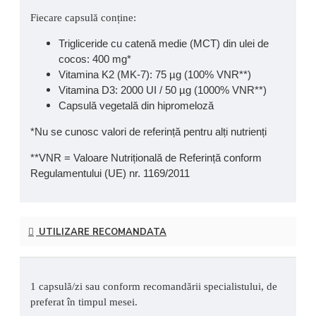
musculare și a sistemului osos. Vitamina K2, sub forma naturală
Fiecare capsulă conține:
MK-7, sprijină utilizarea optimă a calciului la nivelul țesutului
Trigliceride cu catenă medie (MCT) din ulei de
osos.
cocos: 400 mg*
Vitamina K2 (MK-7): 75 µg (100% VNR**)
Vitamina D3: 2000 UI / 50 µg (1000% VNR**)
Capsulă vegetală din hipromeloză
*Nu se cunosc valori de referință pentru alți nutrienți
**VNR = Valoare Nutrițională de Referință conform
Regulamentului (UE) nr. 1169/2011
UTILIZARE RECOMANDATA
1 capsulă/zi sau conform recomandării specialistului, de
preferat în timpul mesei.