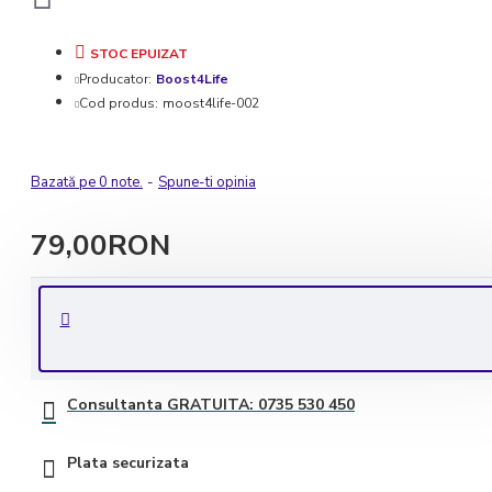
STOC EPUIZAT
Producator:
Boost4Life
Cod produs:
moost4life-002
Bazată pe 0 note.
-
Spune-ti opinia
79,00RON
Livrare rapida in 1-2 zile lucratoare
Transport GRATUIT la comenzile de peste 350 lei
Consultanta GRATUITA: 0735 530 450
Plata securizata