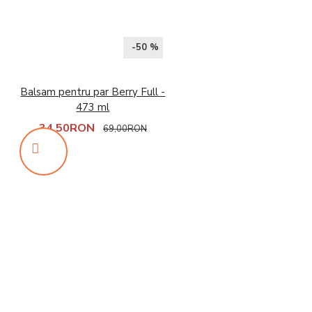
-50 %
Balsam pentru par Berry Full -
473 ml
34,50RON
69,00RON