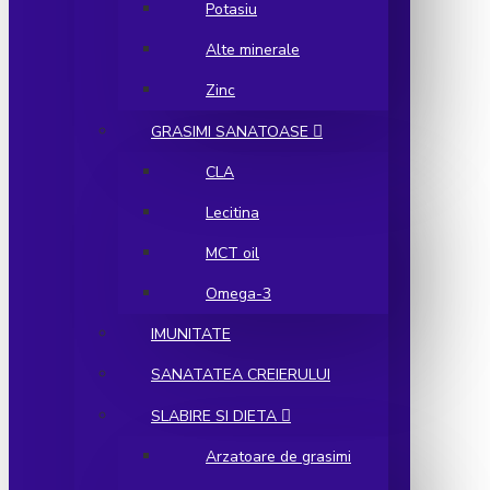
Potasiu
Alte minerale
Zinc
GRASIMI SANATOASE
CLA
Lecitina
MCT oil
Omega-3
IMUNITATE
SANATATEA CREIERULUI
SLABIRE SI DIETA
Arzatoare de grasimi