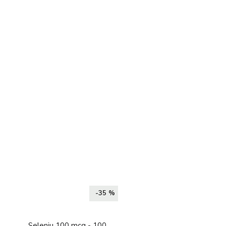
-35 %
Seleniu 100 mcg - 100