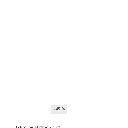
-45 %
L-Proline 500mg - 120