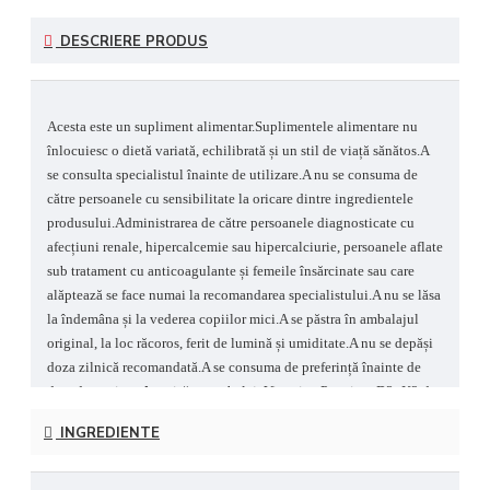
DESCRIERE PRODUS
Acesta este un supliment alimentar.Suplimentele alimentare nu
înlocuiesc o dietă variată, echilibrată și un stil de viață sănătos.A
se consulta specialistul înainte de utilizare.A nu se consuma de
către persoanele cu sensibilitate la oricare dintre ingredientele
produsului.Administrarea de către persoanele diagnosticate cu
afecțiuni renale, hipercalcemie sau hipercalciurie, persoanele aflate
sub tratament cu anticoagulante și femeile însărcinate sau care
alăptează se face numai la recomandarea specialistului.A nu se lăsa
la îndemâna și la vederea copiilor mici.A se păstra în ambalajul
original, la loc răcoros, ferit de lumină și umiditate.A nu se depăși
doza zilnică recomandată.A se consuma de preferință înainte de
data de expirare înscrisă pe ambalaj.
Vitamina Premium D3+K2 de
la Boost4Life îmbină două vitamine esențiale într-o formulă
INGREDIENTE
concepută pentru susținerea utilizării eficiente a calciului în
organism. Vitamina D3 (colecalciferol) contribuie la absorbția
normală a calciului și fosforului și la menținerea funcției