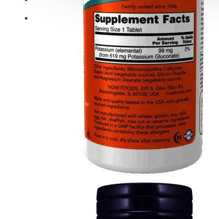
Distribuție NOW Foods
Anxietate
Suport cognitiv
Blog
Vitamine
Multivitamine
Vitamina A
Vitamina B
Vitamina C
Vitamina D
Vitamina E
Vitamina H
Vitamina K
Minerale
Multiminerale
Calciu
Magneziu