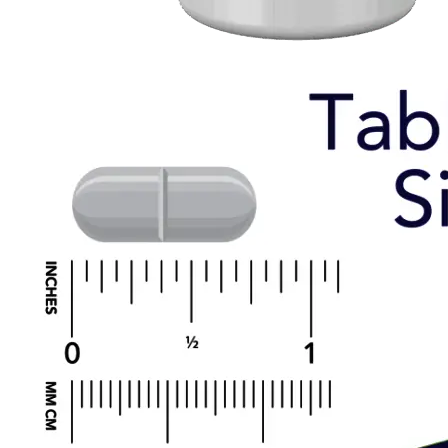
CLA
Lecitina
MCT oil
Omega-3
Imunitate
Slăbire și dietă
Arzatoare de grasimi
CLA si L-Carnitina
Controlul apetitului
Inlocuitori de masa
Performanță sportivă
Aminoacizi
Creatina
Energie si Anduranta