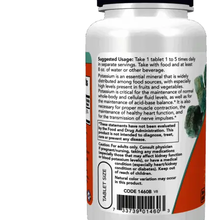
Fier
Potasiu
Alte minerale
Zinc
Articulații și piele
Antiinflamatoare
Colagen
Glucozamina si
Condroitina
MSM
Digestie
Enzime digestive
Probiotice si Prebiotice
Grăsimi sănătoase