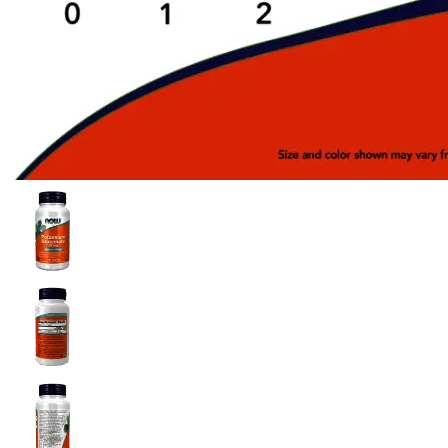
Intra-Workout
Post-Workout
Pre-Workout (Oxid
Nitric)
Proteine
Stimulente hormonale
Accesorii sport