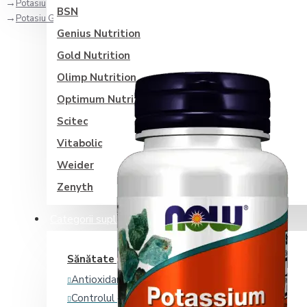
Potasiu
BSN
Potasiu Gluconat 99 mg - 100 Tablete
Genius Nutrition
Gold Nutrition
Olimp Nutrition
Optimum Nutrition
Scitec
Vitabolic
Weider
Zenyth
Categorii suplimente
Sănătate generală
Antioxidanti
Controlul glicemiei