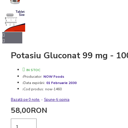
Potasiu Gluconat 99 mg - 10
IN STOC
Producator:
NOW Foods
Data expirării:
01 Februarie 2030
Cod produs:
now-1460
Bazată pe 0 note.
-
Spune-ti opinia
58,00RON