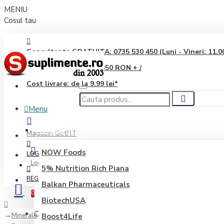
MENIU
Cosul tau
Consultanta GRATUITA: 0735 530 450 (Luni - Vineri: 11.00 
Transport GRATUIT: 350 RON + /
Cost livrare: de la 9.99 lei*
Menu
Producători
Magazin GetFIT
NOW Foods
LOGIN
Login
5% Nutrition Rich Piana
REGISTER
Balkan Pharmaceuticals
0
BiotechUSA
Coșul este gol!
Minerale
Boost4Life