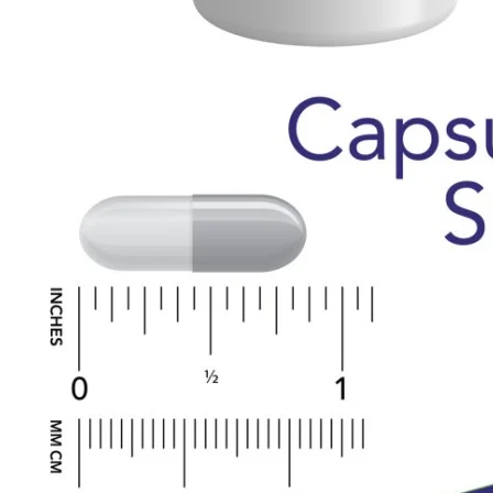
CLA
Lecitina
MCT oil
Omega-3
Imunitate
Slăbire și dietă
Arzatoare de grasimi
CLA si L-Carnitina
Controlul apetitului
Inlocuitori de masa
Performanță sportivă
Aminoacizi
Creatina
Energie si Anduranta