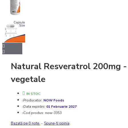
Natural Resveratrol 200mg -
vegetale
IN STOC
Producator:
NOW Foods
Data expirării:
01 Februarie 2027
Cod produs:
now-3353
Bazată pe 0 note.
-
Spune-ti opinia