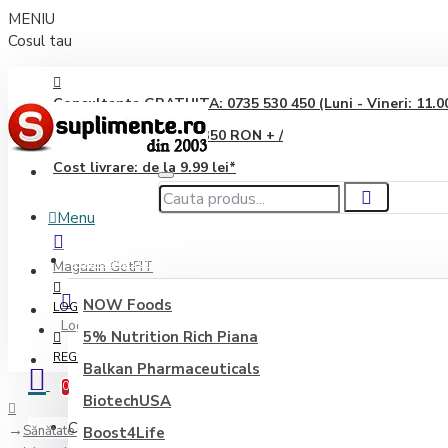
MENIU
Cosul tau
Consultanta GRATUITA: 0735 530 450 (Luni - Vineri: 11.00 
Transport GRATUIT: 350 RON + /
Cost livrare: de la 9.99 lei*
Menu
Producători
Magazin GetFIT
NOW Foods
LOGIN
Login
5% Nutrition Rich Piana
REGISTER
Balkan Pharmaceuticals
0
BiotechUSA
Coșul este gol!
Sănătate generală
Boost4Life