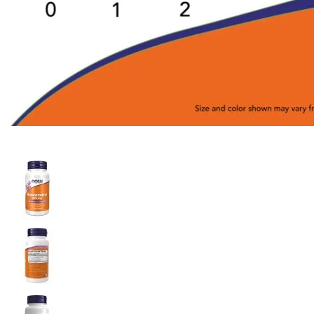
Intra-Workout
Post-Workout
Pre-Workout (Oxid
Nitric)
Proteine
Stimulente hormonale
Accesorii sport