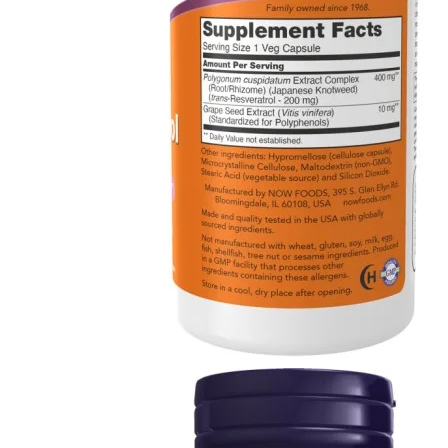
Distribuție NOW Foods
Anxietate
Suport cognitiv
Blog
Vitamine
Multivitamine
Vitamina A
Vitamina B
Vitamina C
Vitamina D
Vitamina E
Vitamina H
Vitamina K
Minerale
Multiminerale
Calciu
Magneziu