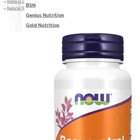
Inima si sistemul circulator
BSN
Natural Resveratrol 200mg - 60 Capsule vegetale
Genius Nutrition
Gold Nutrition
Olimp Nutrition
Optimum Nutrition
Scitec
Vitabolic
Weider
Zenyth
Categorii suplimente
Sănătate generală
Antioxidanti
Controlul glicemiei