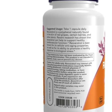
Fier
Potasiu
Alte minerale
Zinc
Articulații și piele
Antiinflamatoare
Colagen
Glucozamina si
Condroitina
MSM
Digestie
Enzime digestive
Probiotice si Prebiotice
Grăsimi sănătoase