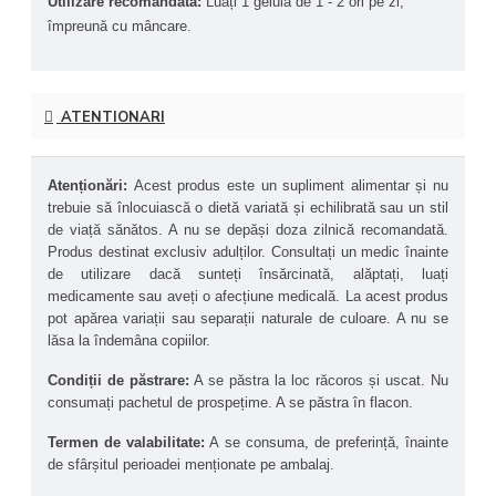
Utilizare recomandată: 
Luați 1 gelulă de 1 - 2 ori pe zi, 
mitocondriilor, ajutând la conversia nutrienților în 
împreună cu mâncare.
energie celulară (ATP).
Susținerea sănătății generale 
– Potrivit în special 
pentru persoanele cu deficiență de CoQ10, pentru cei 
care iau statine sau pentru cei care doresc să-și 
ATENTIONARI
îmbunătățească nivelul energetic și sănătatea 
metabolică.
Sprijin în terapia cu statine 
– Suplimentarea cu 
Atenționări: 
Acest produs este un supliment alimentar și nu 
CoQ10 este frecvent recomandată persoanelor care 
trebuie să înlocuiască o dietă variată și echilibrată sau un stil 
urmează tratamente cu statine, deoarece acestea pot 
de viață sănătos. A nu se depăși doza zilnică recomandată. 
reduce nivelul natural de CoQ10 din organism.
Produs destinat exclusiv adulților. Consultați un medic înainte 
Susținerea funcției cerebrale 
– CoQ10 este implicat 
de utilizare dacă sunteți însărcinată, alăptați, luați 
în sănătatea neurologică, contribuind la protecția 
medicamente sau aveți o afecțiune medicală. La acest produs 
celulelor nervoase împotriva stresului oxidativ.
pot apărea variații sau separații naturale de culoare. A nu se 
Întârzierea proceselor de îmbătrânire 
– Studiile 
lăsa la îndemâna copiilor. 
arată că suplimentarea cu CoQ10 poate contribui la 
menținerea nivelului de energie și la reducerea 
Condiții de păstrare:
 A se păstra la loc răcoros și uscat. Nu 
semnelor de îmbătrânire celulară.
consumați pachetul de prospețime. A se păstra în flacon.
Termen de valabilitate:
 A se consuma, de preferință, înainte 
de sfârșitul perioadei menționate pe ambalaj.