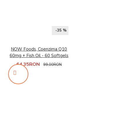
-35 %
NOW Foods, Coenzima Q10
60mg + Fish Oil - 60 Softgels
64,35RON
99,00RON