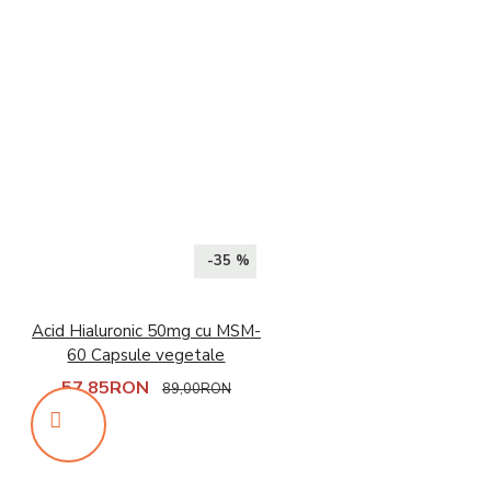
-35 %
Acid Hialuronic 50mg cu MSM-
60 Capsule vegetale
57,85RON
89,00RON