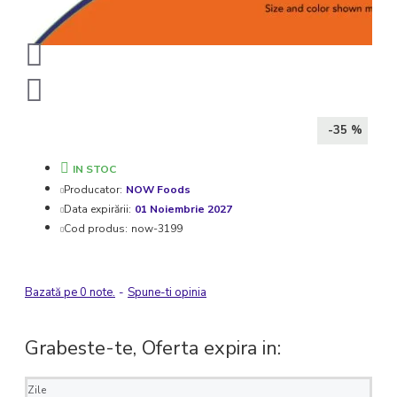
-35 %
IN STOC
Producator:
NOW Foods
Data expirării:
01 Noiembrie 2027
Cod produs:
now-3199
Bazată pe 0 note.
-
Spune-ti opinia
Grabeste-te, Oferta expira in:
Zile