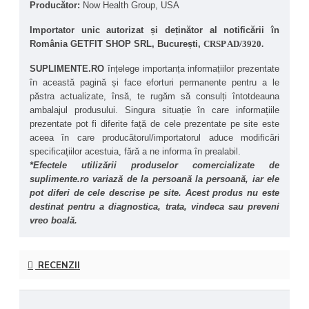
Producător: 
Now Health Group, USA
Importator unic autorizat și deținător al notificării în 
România GETFIT SHOP SRL, București, 
CRSP AD/3920.
SUPLIMENTE.RO
 înțelege importanța informațiilor prezentate 
în această pagină și face eforturi permanente pentru a le 
păstra actualizate, însă, te rugăm să consulți întotdeauna 
ambalajul produsului. Singura situație în care informațiile 
prezentate pot fi diferite față de cele prezentate pe site este 
aceea în care producătorul/importatorul aduce modificări 
specificațiilor acestuia, fără a ne informa în prealabil.
*Efectele utilizării produselor comercializate de 
suplimente.ro variază de la persoană la persoană, iar ele 
pot diferi de cele descrise pe site. Acest produs nu este 
destinat pentru a diagnostica, trata, vindeca sau preveni 
vreo boală.
RECENZII