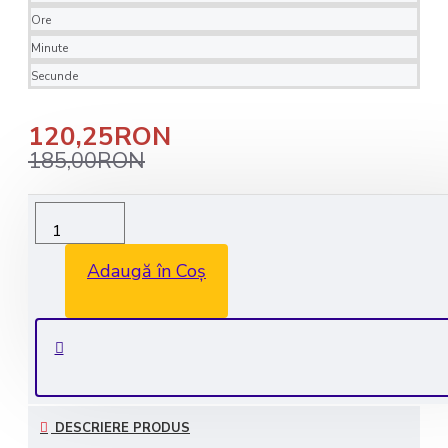
Ore
Minute
Secunde
120,25RON
185,00RON
Livrare rapida in 1-2 zile lucratoare
Transport GRATUIT la comenzile de peste 350 lei
Adaugă în Coș
Consultanta GRATUITA: 0735 530 450
Plata securizata
DESCRIERE PRODUS