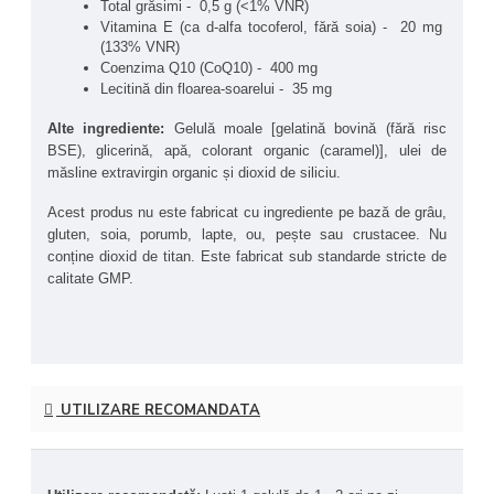
Total grăsimi -  0,5 g (<1% VNR)
mitocondrial, unde contribuie la conversia nutrienților în 
Vitamina E (ca d-alfa tocoferol, fără soia) -  20 mg 
energie celulară (ATP) și la protejarea celulelor împotriva 
(133% VNR)
stresului oxidativ. Se găsește în special în inimă, ficat și 
Coenzima Q10 (CoQ10) -  400 mg
rinichi, însă odată cu înaintarea în vârstă, nivelurile sale scad, 
Lecitină din floarea-soarelui -  35 mg
ceea ce face benefic aportul suplimentar.
Alte ingrediente:
 Gelulă moale [gelatină bovină (fără risc 
NOW® Foods CoQ10 400 mg este de puritate farmaceutică, 
BSE), glicerină, apă, colorant organic (caramel)], ulei de 
conținând doar forma all-trans a CoQ10 obținută prin 
măsline extravirgin organic și dioxid de siliciu.
fermentație, ceea ce asigură o puritate superioară și o 
biodisponibilitate optimă (biodisponibilitatea indică procentul și 
Acest produs nu este fabricat cu ingrediente pe bază de grâu, 
viteza cu care o substanță activă ajunge în circulația 
gluten, soia, porumb, lapte, ou, pește sau crustacee. Nu 
sistemică pentru a-și exercita efectele biologice).
conține dioxid de titan. Este fabricat sub standarde stricte de 
calitate GMP.
Beneficii principale ale produsului NOW® Foods CoQ10 
400 mg:
Susținerea sănătății cardiovasculare 
– CoQ10 joacă 
un rol esențial în funcționarea optimă a inimii, 
sprijinind producția de energie în celulele miocardului.
UTILIZARE RECOMANDATA
Protecție antioxidantă
 – Neutralizează radicalii liberi, 
protejând celulele împotriva stresului oxidativ și a 
îmbătrânirii premature.
Producția de energie 
– Esențial pentru funcționarea 