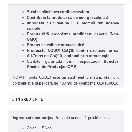
Susține sănătatea cardiovasculara
Contribuie la producerea de energie celulară
Îmbogățit cu vitamina E și lecitină din floarea-
soarelui
Produs fără organisme modificate genetic (Non-
GMO)
Produs de calitate farmaceutică
Produsele NOW® CoQ10 conțin exclusiv forma 
All-Trans de CoQ10, obținută prin fermentație
Calitate garantată prin respectarea Bunelor 
Practici de Producție (GMP)
NOW® Foods CoQ10 este un supliment premium, oferind o 
concentrație superioară de 400 mg de coenzima Q10 (CoQ10) 
per porție sub formă de gelule moi, pentru o absorbție eficientă 
și administrare facilă. Formula Coenzima Q10 400 mg este 
INGREDIENTE
îmbogățită cu vitamina E și lecitină din floarea-soarelui ce 
acționează ca antioxidanți puternici, sprijinind sănătatea 
cardiovasculară.
Ingrediente per porție. 
Porția de servire; 1 gelulă moale
Ubichinon-Coenzima Q10 (CoQ10) este un antioxidant 
Calorii -  5 kcal
liposolubil natural, cofactor crucial în lanțul respirator 