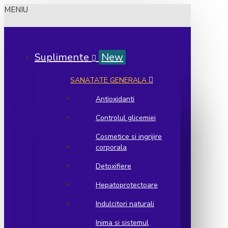
MENIU
Suplimente
New
SANATATE GENERALA
Antioxidanti
Controlul glicemiei
Cosmetice si ingrijire
corporala
Detoxifiere
Hepatoprotectoare
Indulcitori naturali
Inima si sistemul