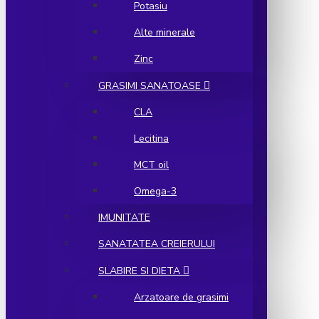
Potasiu
Alte minerale
Zinc
GRASIMI SANATOASE
CLA
Lecitina
MCT oil
Omega-3
IMUNITATE
SANATATEA CREIERULUI
SLABIRE SI DIETA
Arzatoare de grasimi