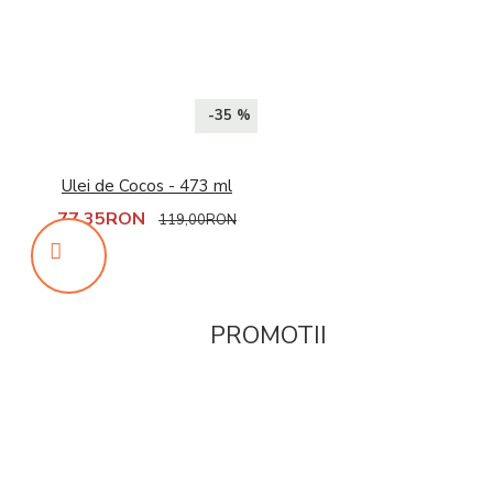
-35 %
Ulei de Cocos - 473 ml
77,35RON
119,00RON
PROMOTII