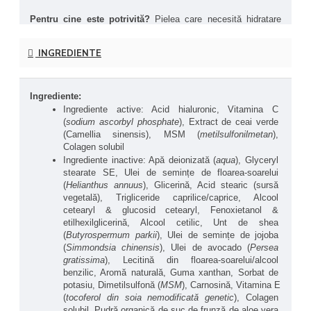
Pentru cine este potrivită?
 Pielea care necesită hidratare 
hrănitoare și o reducere a aspectului liniilor fine și ridurilor. 
Ideal pentru toate tipurile de piele.
INGREDIENTE
Crema hidratantă de dimineață cu acid hialuronic de la NOW® 
este soluția formulată pentru a atrage umezeala la suprafața 
Ingrediente:
pielii și pentru a diminua aspectul liniilor fine. Amestecul unic 
Ingrediente active: Acid hialuronic, Vitamina C 
de acid hialuronic și extracte naturale contribuie la refacerea și 
(
sodium ascorbyl phosphate
), Extract de ceai verde 
menținerea unui aspect suplu și tânăr al pielii.
(Camellia sinensis), MSM (
metilsulfonilmetan
), 
Colagen solubil
Solutions (se referă la linia de produse NOW® Solutions, 
Ingrediente inactive: Apă deionizată (
aqua
), Glyceryl 
dedicată îngrijirii pielii, părului și produselor de înfrumusețare, 
stearate SE, Ulei de semințe de floarea-soarelui 
oferind soluții pentru diverse nevoi de îngrijire personală).
(
Helianthus annuus
), Glicerină, Acid stearic (sursă 
vegetală), Trigliceride caprilice/caprice, Alcool 
Beneficii principale ale produsului NOW® Solutions 
cetearyl & glucosid cetearyl, Fenoxietanol & 
Hyaluronic Acid AM Moisturizer:
etilhexilglicerină, Alcool cetilic, Unt de shea 
(
Butyrospermum parkii
), Ulei de semințe de jojoba 
Hidratare intensă - 
Ajută la menținerea hidratării pielii 
(
Simmondsia chinensis
), Ulei de avocado (
Persea 
pe durata întregii zile.
gratissima
), Lecitină din floarea-soarelui/alcool 
Reducerea liniilor fine - 
Sprijină un aspect neted și 
benzilic, Aromă naturală, Guma xanthan, Sorbat de 
tineresc al pielii.
potasiu, Dimetilsulfonă (
MSM
), Carnosină, Vitamina E 
Formulă delicată - 
Fără parabeni, ideală pentru 
(
tocoferol din soia nemodificată genetic
), Colagen 
pielea sensibilă.
solubil, Pudră organică de suc de frunză de aloe vera 