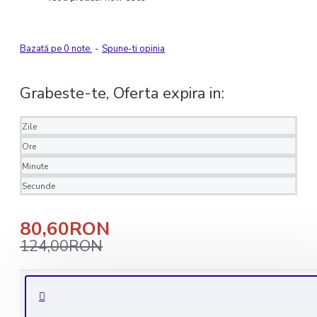
Bazată pe 0 note.
-
Spune-ti opinia
Grabeste-te, Oferta expira in:
Zile
Ore
Minute
Secunde
80,60RON
124,00RON
Livrare rapida in 1-2 zile lucratoare
Transport GRATUIT la comenzile de peste 350 lei