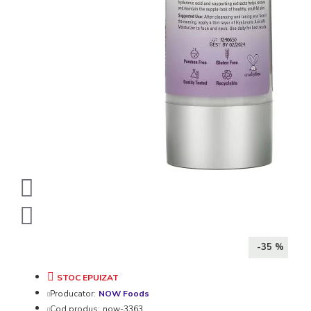
-35 %
STOC EPUIZAT
Producator:
NOW Foods
Cod produs:
now-3363