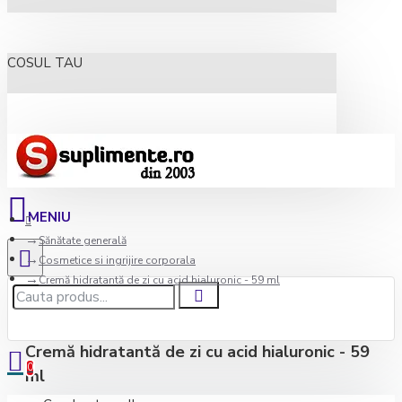
COSUL TAU
Sănătate generală
Cosmetice si ingrijire corporala
Cremă hidratantă de zi cu acid hialuronic - 59 ml
Cremă hidratantă de zi cu acid hialuronic - 59
0
ml