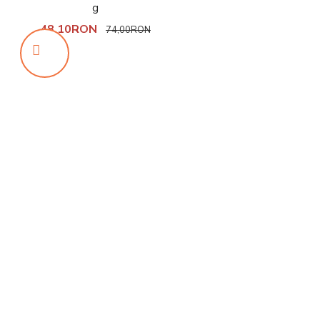
g
48,10RON
74,00RON