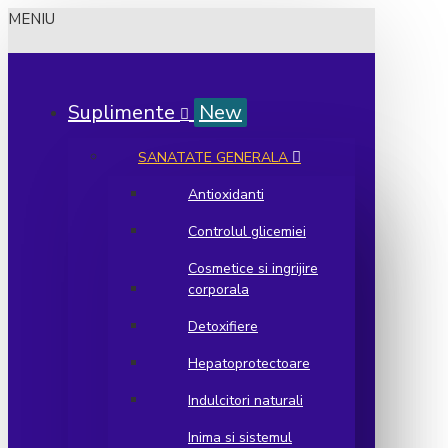
MENIU
Suplimente
New
SANATATE GENERALA
Antioxidanti
Controlul glicemiei
Cosmetice si ingrijire
corporala
Detoxifiere
Hepatoprotectoare
Indulcitori naturali
Inima si sistemul