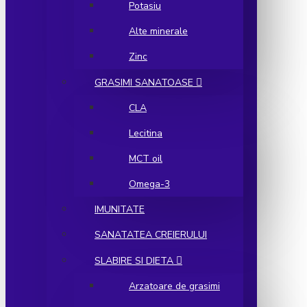
Potasiu
Alte minerale
Zinc
GRASIMI SANATOASE
CLA
Lecitina
MCT oil
Omega-3
IMUNITATE
SANATATEA CREIERULUI
SLABIRE SI DIETA
Arzatoare de grasimi