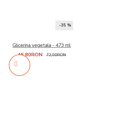
-35 %
Glicerina vegetala - 473 ml
46,80RON
72,00RON