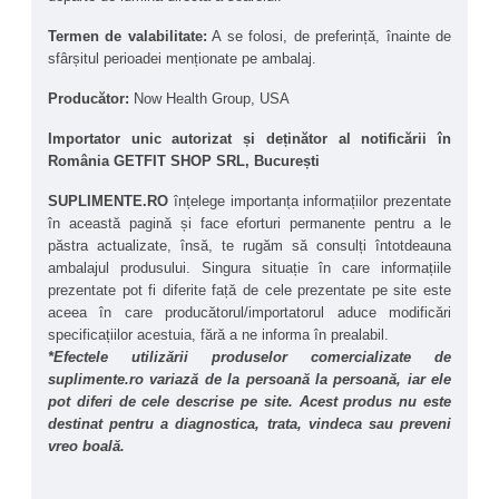
Extract de ceai verde 
(Camellia Sinensis)
 - 
Cunoscut pentru proprietățile sale 
Termen de valabilitate:
 A se folosi, de preferință, înainte de 
antioxidante și calmante, ajută la protejarea 
sfârșitul perioadei menționate pe ambalaj.
pielii împotriva factorilor de stres din mediu.
Producător: 
Now Health Group, USA
Importator unic autorizat și deținător al notificării în 
România GETFIT SHOP SRL, București
SUPLIMENTE.RO
 înțelege importanța informațiilor prezentate 
în această pagină și face eforturi permanente pentru a le 
păstra actualizate, însă, te rugăm să consulți întotdeauna 
ambalajul produsului. Singura situație în care informațiile 
prezentate pot fi diferite față de cele prezentate pe site este 
aceea în care producătorul/importatorul aduce modificări 
specificațiilor acestuia, fără a ne informa în prealabil.
*Efectele utilizării produselor comercializate de 
suplimente.ro variază de la persoană la persoană, iar ele 
pot diferi de cele descrise pe site. Acest produs nu este 
destinat pentru a diagnostica, trata, vindeca sau preveni 
vreo boală.