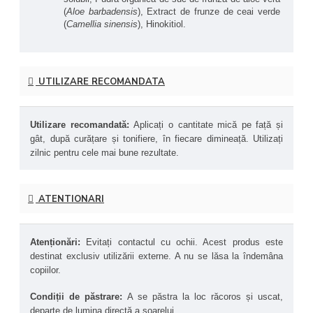
Beneficii asociate ingredientelor: 
(
Aloe barbadensis
), Extract de frunze de ceai verde 
(
Camellia sinensis
), Hinokitiol.
Acid hialuronic - 
Cunoscut pentru 
capacitatea sa de a reține umiditatea, ajută la 
hidratarea pielii și la reducerea aspectului 
liniilor fine.
Ulei de semințe de floarea-soarelui 
UTILIZARE RECOMANDATA
(Helianthus Annuus)
 - 
Bogată în vitamina E 
și acizi grași esențiali, hrănește și protejează 
pielea.
Utilizare recomandată: 
Aplicați o cantitate mică pe față și 
Unt de shea 
(Butyrospermum Parkii)
 - 
gât, după curățare și tonifiere, în fiecare dimineață. Utilizați 
Oferă hidratare profundă și ajută la 
menținerea elasticității pielii.
zilnic pentru cele mai bune rezultate.
Ulei de jojoba 
(Simmondsia Chinensis)
 - 
Imită uleiurile naturale ale pielii, oferind 
hidratare fără a lăsa o senzație grasă.
ATENTIONARI
Ulei de avocado 
(Persea Gratissima)
 - 
Bogată în vitamine și acizi grași, ajută la 
hrănirea și regenerarea pielii.
Vitamina E (Tocoferol) - 
Un antioxidant 
Atenționări: 
Evitați contactul cu ochii. Acest produs este 
puternic care protejează pielea de radicalii 
destinat exclusiv utilizării externe. A nu se lăsa la îndemâna 
liberi și ajută la menținerea sănătății pielii.
copiilor. 
Vitamina C (Fosfat de ascorbil de sodiu) - 
Contribuie la luminozitatea pielii și la 
Condiții de păstrare: 
A se păstra la loc răcoros și uscat, 
uniformizarea tonului acesteia.
departe de lumina directă a soarelui.