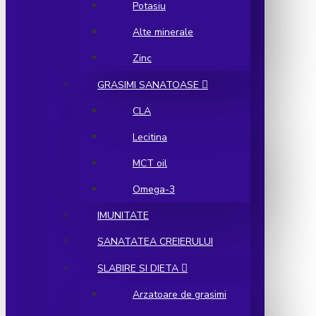
Potasiu
Alte minerale
Zinc
GRASIMI SANATOASE
CLA
Lecitina
MCT oil
Omega-3
IMUNITATE
SANATATEA CREIERULUI
SLABIRE SI DIETA
Arzatoare de grasimi