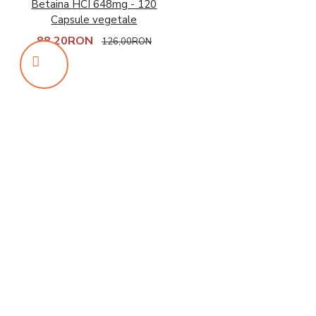
Betaina HCI 648mg - 120
Capsule vegetale
88,20RON
126,00RON