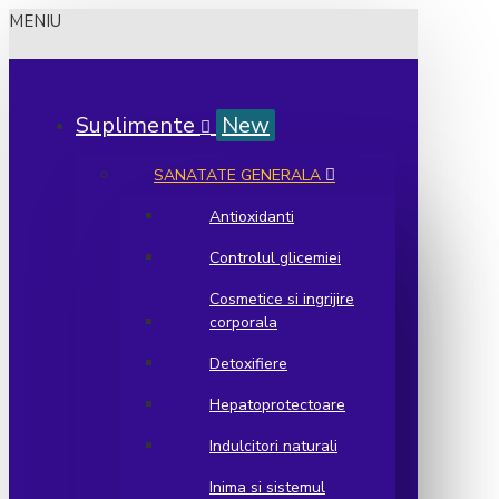
MENIU
Suplimente
New
SANATATE GENERALA
Antioxidanti
Controlul glicemiei
Cosmetice si ingrijire
corporala
Detoxifiere
Hepatoprotectoare
Indulcitori naturali
Inima si sistemul