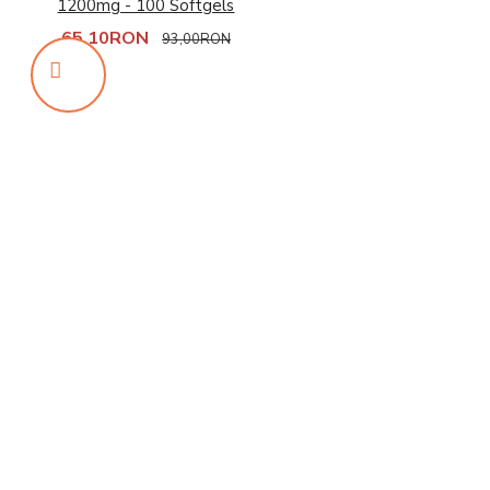
1200mg - 100 Softgels
65,10RON
93,00RON