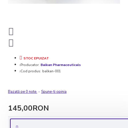
STOC EPUIZAT
Producator:
Balkan Pharmaceuticals
Cod produs:
balkan-001
Bazată pe 0 note.
-
Spune-ti opinia
145,00RON
Livrare rapida in 1-2 zile lucratoare