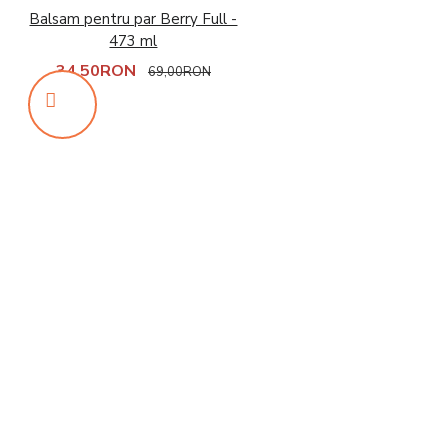
Balsam pentru par Berry Full -
473 ml
34,50RON
69,00RON