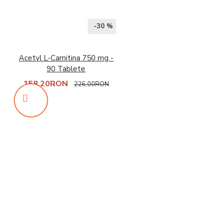
-30 %
Acetyl L-Carnitina 750 mg -
90 Tablete
158,20RON
226,00RON