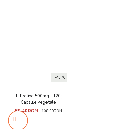
-45 %
L-Proline 500mg - 120
Capsule vegetale
59,40RON
108,00RON