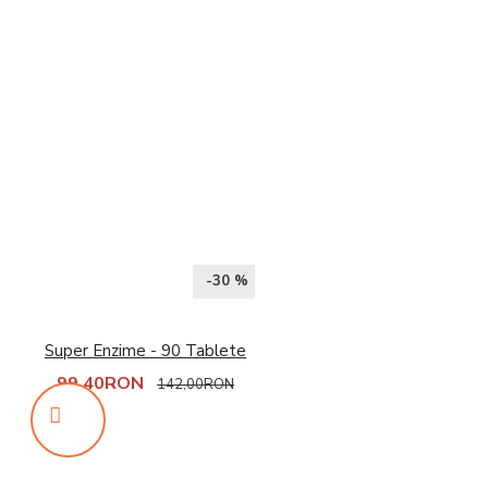
-30 %
Super Enzime - 90 Tablete
99,40RON
142,00RON