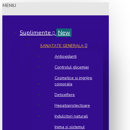
MENIU
Suplimente
New
SANATATE GENERALA
Antioxidanti
Controlul glicemiei
Cosmetice si ingrijire
corporala
Detoxifiere
Hepatoprotectoare
Indulcitori naturali
Inima si sistemul