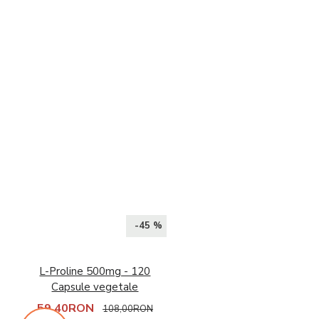
-45 %
L-Proline 500mg - 120
Capsule vegetale
59,40RON
108,00RON