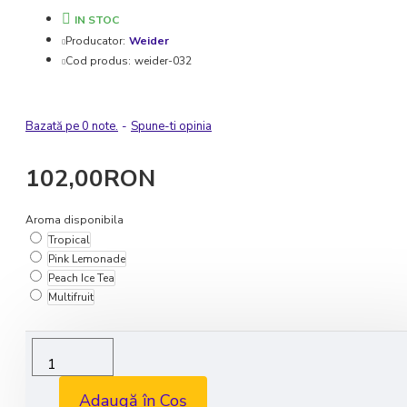
IN STOC
Producator:
Weider
Cod produs:
weider-032
Bazată pe 0 note.
-
Spune-ti opinia
102,00RON
Aroma disponibila
Tropical
Pink Lemonade
Peach Ice Tea
Multifruit
Livrare rapida in 1-2 zile lucratoare
Transport GRATUIT la comenzile de peste 350 lei
Adaugă în Coș