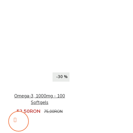
-30 %
Omega-3, 1000mg - 100
Softgels
52,50RON
75,00RON