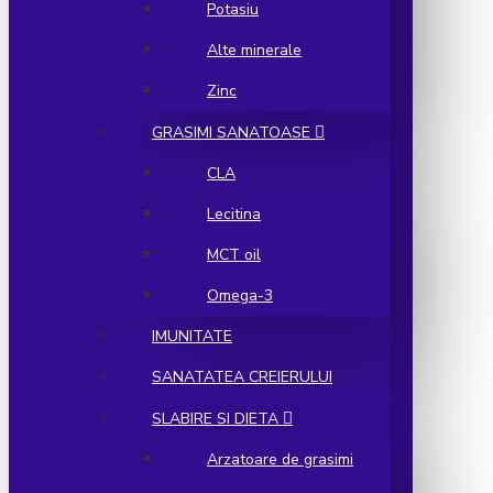
Potasiu
Alte minerale
Zinc
GRASIMI SANATOASE
CLA
Lecitina
MCT oil
Omega-3
IMUNITATE
SANATATEA CREIERULUI
SLABIRE SI DIETA
Arzatoare de grasimi