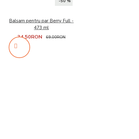
-50 %
Balsam pentru par Berry Full -
473 ml
34,50RON
69,00RON