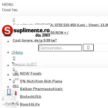
MENIU
Cosul tau
Consultanta GRATUITA: 0735 530 450 (Luni - Vineri: 11.00 
Transport GRATUIT: 350 RON + /
Cost livrare: de la 9.99 lei*
Menu
Producători
Magazin GetFIT
NOW Foods
LOGIN
Login
5% Nutrition Rich Piana
REGISTER
Balkan Pharmaceuticals
0
BiotechUSA
Coșul este gol!
Performanță sportivă
Boost4Life