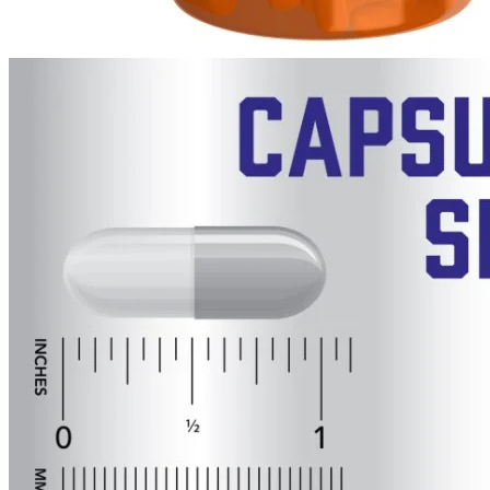
CLA
Lecitina
MCT oil
Omega-3
Imunitate
Slăbire și dietă
Arzatoare de grasimi
CLA si L-Carnitina
Controlul apetitului
Inlocuitori de masa
Performanță sportivă
Aminoacizi
Creatina
Energie si Anduranta