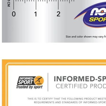
Intra-Workout
Post-Workout
Pre-Workout (Oxid
Nitric)
Proteine
Stimulente hormonale
Accesorii sport