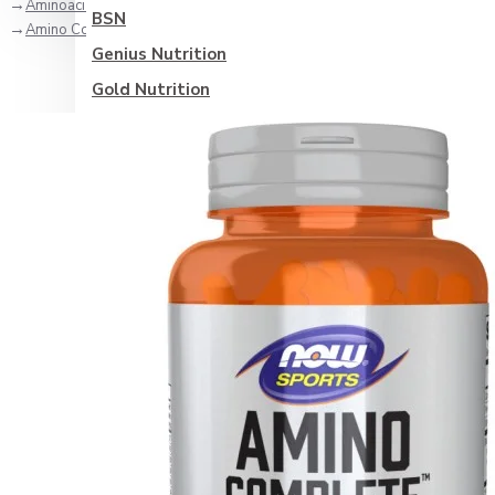
Aminoacizi
BSN
Amino Complete - 120 Capsule vegetale
Genius Nutrition
Gold Nutrition
Olimp Nutrition
Optimum Nutrition
Scitec
Vitabolic
Weider
Zenyth
Categorii suplimente
Sănătate generală
Antioxidanti
Controlul glicemiei