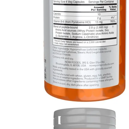
Distribuție NOW Foods
Anxietate
Suport cognitiv
Blog
Vitamine
Multivitamine
Vitamina A
Vitamina B
Vitamina C
Vitamina D
Vitamina E
Vitamina H
Vitamina K
Minerale
Multiminerale
Calciu
Magneziu