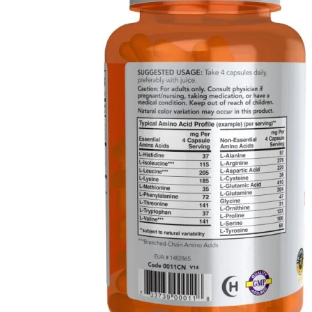
Fier
Potasiu
Alte minerale
Zinc
Articulații și piele
Antiinflamatoare
Colagen
Glucozamina si
Condroitina
MSM
Digestie
Enzime digestive
Probiotice si Prebiotice
Grăsimi sănătoase