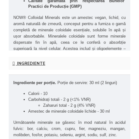
Calitate garantată prin respectarea Bunelor 
Practici de Producție (GMP)
NOW® Colloidal Minerals este un amestec vegan, lichid, cu 
aromă naturală de zmeură, conceput pentru a furniza o gamă 
completă de minerale coloidale esențiale, solubile în apă și 
ușor absorbabile. Mineralele coloidale sunt forme minerale 
dispersate fin în apă, ceea ce le conferă o absorbție 
superioară la nivel celular. Acestea includ și oligoelemente – 
minerale prezente în cantități foarte mici în organism, dar 
esențiale pentru numeroase procese biologice.
INGREDIENTE
Mineralele sunt extrase din depozite vegetale preistorice din 
statul Utah SUA, formate acum milioane de ani din plante 
Ingrediente per porție. 
Porție de servire: 30 ml (2 linguri)
bogate în nutrienți, păstrate într-un mediu natural 
necontaminat.
Calorii - 10
Carbohidrați totali - 2 g (<1% VNR)
Fiecare porție de 30 ml furnizează o varietate de minerale 
Zaharuri total - 2 g (4% VNR)
esențiale – inclusiv magneziu, calciu, potasiu, fier, zinc și alte 
Amestec de minerale coloidale lichide - 30 ml
oligoelemente – care pot lipsi din dieta modernă, mai ales în 
cazul alimentelor procesate sau cultivate pe soluri sărace în 
Următoarele minerale se găsesc în mod natural în acidul 
nutrienți.
fulvic: bor, calciu, crom, cupru, fier, magneziu, mangan, 
molibden, fosfor, potasiu, seleniu, argint, sodiu, sulf, zinc.
NOW® Colloidal Minerals conține în mod natural acizi fulvici, 