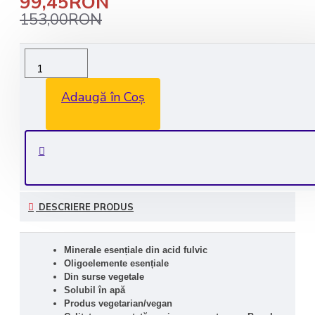
99,45RON
153,00RON
Livrare rapida in 1-2 zile lucratoare
Transport GRATUIT la comenzile de peste 350 lei
Adaugă în Coș
Consultanta GRATUITA: 0735 530 450
Plata securizata
DESCRIERE PRODUS
Minerale esențiale din acid fulvic
Oligoelemente esențiale
Din surse vegetale
Solubil în apă
Produs vegetarian/vegan