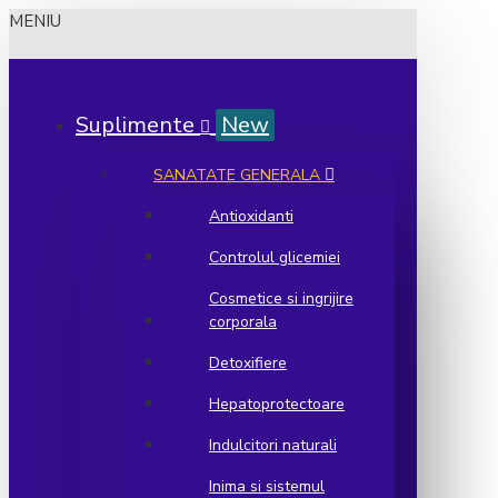
MENIU
Suplimente
New
SANATATE GENERALA
Antioxidanti
Controlul glicemiei
Cosmetice si ingrijire
corporala
Detoxifiere
Hepatoprotectoare
Indulcitori naturali
Inima si sistemul