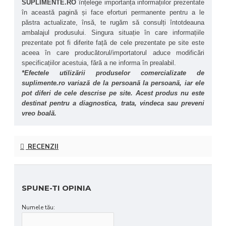
SUPLIMENTE.RO
 înțelege importanța informațiilor prezentate 
Susținerea sănătății generale
 – Conține minerale 
în această pagină și face eforturi permanente pentru a le 
esențiale implicate în procesele metabolice, sinteza 
păstra actualizate, însă, te rugăm să consulți întotdeauna 
enzimelor și echilibrul electrolitic.
ambalajul produsului. Singura situație în care informațiile 
Absorbție superioară
și gust plăcut de zmeură
 – 
prezentate pot fi diferite față de cele prezentate pe site este 
Mineralele coloidale, datorită dimensiunii reduse și 
aceea în care producătorul/importatorul aduce modificări 
solubilității, sunt mai ușor de utilizat de către 
specificațiilor acestuia, fără a ne informa în prealabil.
organism decât formele convenționale de minerale.
*Efectele utilizării produselor comercializate de 
suplimente.ro variază de la persoană la persoană, iar ele 
pot diferi de cele descrise pe site. Acest produs nu este 
destinat pentru a diagnostica, trata, vindeca sau preveni 
vreo boală.
RECENZII
SPUNE-TI OPINIA
Numele tău: