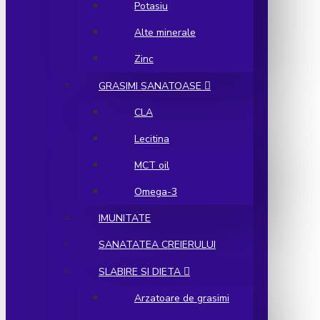
Potasiu
Alte minerale
Zinc
GRASIMI SANATOASE
CLA
Lecitina
MCT oil
Omega-3
IMUNITATE
SANATATEA CREIERULUI
SLABIRE SI DIETA
Arzatoare de grasimi