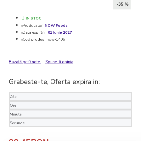
-35 %
IN STOC
Producator:
NOW Foods
Data expirării:
01 Iunie 2027
Cod produs:
now-1406
Bazată pe 0 note.
-
Spune-ti opinia
Grabeste-te, Oferta expira in:
Zile
Ore
Minute
Secunde