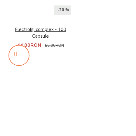
-20 %
Electroliți complex - 100
Capsule
44,00RON
55,00RON