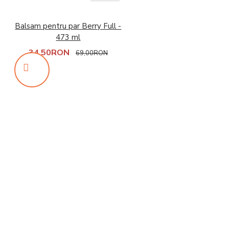
Balsam pentru par Berry Full -
473 ml
34,50RON
69,00RON