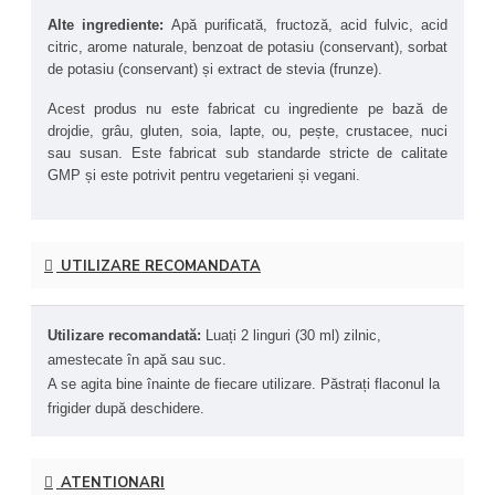
compuși care susțin transportul și absorbția eficientă a 
Alte ingrediente: 
Apă purificată, fructoză, acid fulvic, acid 
mineralelor la nivel celular. Acești acizi pot sprijini echilibrul 
citric, arome naturale, benzoat de potasiu (conservant), sorbat 
electrolitic, metabolismul energetic și detoxifierea 
de potasiu (conservant) și extract de stevia (frunze).
organismului, contribuind totodată la biodisponibilitatea altor 
nutrienți esențiali.
Acest produs nu este fabricat cu ingrediente pe bază de 
drojdie, grâu, gluten, soia, lapte, ou, pește, crustacee, nuci 
Această formulă, cu aromă naturală de zmeură, este ideală 
sau susan. Este fabricat sub standarde stricte de calitate 
pentru completarea aportului zilnic de minerale într-o formă cu 
GMP și este potrivit pentru vegetarieni și vegani.
absorbție superioară, sprijinind sănătatea generală, nivelul de 
energie și funcționarea optimă a organismului.
Beneficiile principale ale produsului NOW® Colloidal 
UTILIZARE RECOMANDATA
Minerals:
Sursă naturală de minerale
 – Obținute din surse 
Utilizare recomandată: 
Luați 2 linguri (30 ml) zilnic, 
vegetale, fără aditivi sintetici, oferă o alternativă 
naturală și pură.
amestecate în apă sau suc.
Detoxifiere și purificare
 – Contribuie la eliminarea 
A se agita bine înainte de fiecare utilizare. Păstrați flaconul la 
toxinelor din organism prin susținerea funcțiilor 
frigider după deschidere.
hepatice și renale.
Sprijin pentru sistemul imunitar
 – Susține 
producția de anticorpi și activitatea enzimatică, 
ATENTIONARI
ajutând la menținerea unui sistem imunitar echilibrat.