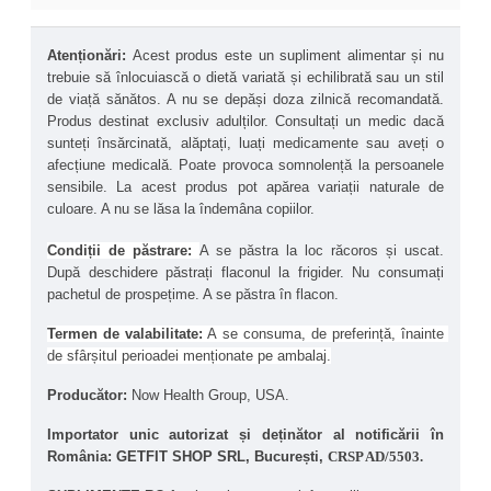
Energie celulară
 – Oligoelementele esențiale (fier, 
mangan, cupru) participă la producerea de ATP, 
Atenționări: 
Acest produs este un supliment alimentar și nu 
furnizând energie la nivel celular.
trebuie să înlocuiască o dietă variată și echilibrată sau un stil 
Sănătatea osoasă
 – Calciul și magneziul sunt 
de viață sănătos. A nu se depăși doza zilnică recomandată. 
esențiale pentru menținerea densității osoase și 
Produs destinat exclusiv adulților. Consultați un medic dacă 
prevenirea dezechilibrelor minerale.
sunteți însărcinată, alăptați, luați medicamente sau aveți o 
Funcționarea optimă a sistemului nervos și 
afecțiune medicală. Poate provoca somnolență la persoanele 
muscular
 – Magneziul și potasiul ajută la reducerea 
sensibile. La acest produs pot apărea variații naturale de 
crampelor musculare și susțin conducerea nervoasă.
culoare. A nu se lăsa la îndemâna copiilor. 
Echilibru acid-bazic
 – Mineralele alcalinizante 
contribuie la menținerea unui pH optim în organism, 
Condiții de păstrare: 
A se păstra la loc răcoros și uscat. 
esențial pentru procesele metabolice.
După deschidere păstrați flaconul la frigider. Nu consumați 
Îmbunătățirea biodisponibilității altor nutrienți
 – 
pachetul de prospețime. A se păstra în flacon.
Acizii fulvici pot crește absorbția vitaminelor, 
aminoacizilor și a altor minerale esențiale.
Termen de valabilitate:
 A se consuma, de preferință, înainte 
Activitate antioxidantă
 – Minerale precum seleniul și 
de sfârșitul perioadei menționate pe ambalaj.
zincul ajută la combaterea stresului oxidativ și 
Producător: 
Now Health Group, USA.
protejează celulele de radicalii liberi.
Susținerea sănătății pielii, părului și unghiilor
 – 
Importator unic autorizat ș
i deținător al notificării în 
Minerale precum zincul, siliciul și cuprul contribuie la 
România: GETFIT SHOP SRL, București, 
CRSP AD/5503.
sinteza colagenului și la menținerea integrității 
țesuturilor conjunctive.