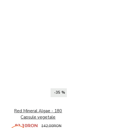
-35 %
Red Mineral Algae - 180
Capsule vegetale
92,30RON
142,00RON