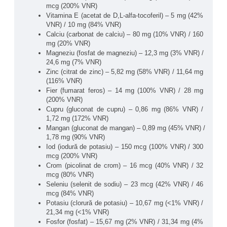
contribuie la reducerea senzației de oboseală, mai 
mcg (200% VNR)
ales în perioadele de solicitare fizică sau mentală 
Vitamina E (acetat de D,L-alfa-tocoferil) – 5 mg (42% 
crescută.
VNR) / 10 mg (84% VNR)
Funcționare normală a sistemului nervos:
Calciu (carbonat de calciu) – 80 mg (10% VNR) / 160 
Vitaminele din grupul B, magneziul și iodul contribuie 
mg (20% VNR)
la funcționarea normală a sistemului nervos și la 
Magneziu (fosfat de magneziu) – 12,3 mg (3% VNR) / 
menținerea performanței cognitive în activitățile 
24,6 mg (7% VNR)
zilnice.
Zinc (citrat de zinc) – 5,82 mg (58% VNR) / 11,64 mg 
Susținerea sistemului imunitar:
 Vitaminele A, C, 
(116% VNR)
D3, B6, B12, alături de zinc, fier, cupru și seleniu, 
Fier (fumarat feros) – 14 mg (100% VNR) / 28 mg 
contribuie la funcționarea normală a sistemului 
(200% VNR)
imunitar, în special în perioade de efort fizic intens 
Cupru (gluconat de cupru) – 0,86 mg (86% VNR) / 
sau stres.
1,72 mg (172% VNR)
Sănătatea sistemului osos:
 Vitamina D3, calciul, 
Mangan (gluconat de mangan) – 0,89 mg (45% VNR) / 
magneziul, zincul și manganul contribuie la 
1,78 mg (90% VNR)
menținerea sănătății oaselor și a dinților, fiind 
Iod (iodură de potasiu) – 150 mcg (100% VNR) / 300 
relevante pentru persoanele active și sportivi.
mcg (200% VNR)
Funcție musculară normală:
 Calciul, magneziul și 
Crom (picolinat de crom) – 16 mcg (40% VNR) / 32 
vitamina D3 sunt implicate în funcționarea normală a 
mcg (80% VNR)
mușchilor, sprijinind activitățile fizice regulate.
Seleniu (selenit de sodiu) – 23 mcg (42% VNR) / 46 
Protecție antioxidantă:
 Vitaminele C și E, împreună 
mcg (84% VNR)
cu zincul, manganul, cuprul și seleniul, contribuie la 
Potasiu (clorură de potasiu) – 10,67 mg (<1% VNR) / 
protejarea celulelor împotriva stresului oxidativ 
21,34 mg (<1% VNR)
generat de efortul fizic.
Fosfor (fosfat) – 15,67 mg (2% VNR) / 31,34 mg (4% 
Susținerea persoanelor active:
 Formula este 