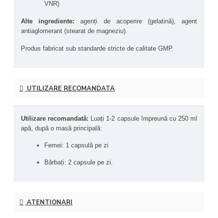
VNR)
adaptată nevoilor zilnice ale persoanelor care 
desfășoară activități fizice regulate, antrenamente de 
Alte ingrediente:
 agenți de acoperire (gelatină), agent 
intensitate moderată sau ridicată, ori au un stil de 
antiaglomerant (stearat de magneziu).
viață dinamic.
Produs fabricat sub standarde stricte de calitate GMP.
UTILIZARE RECOMANDATA
Utilizare recomandată:
 Luați 1-2 capsule împreună cu 250 ml 
apă, după o masă principală:
Femei: 1 capsulă pe zi
Bărbați: 2 capsule pe zi.
ATENTIONARI