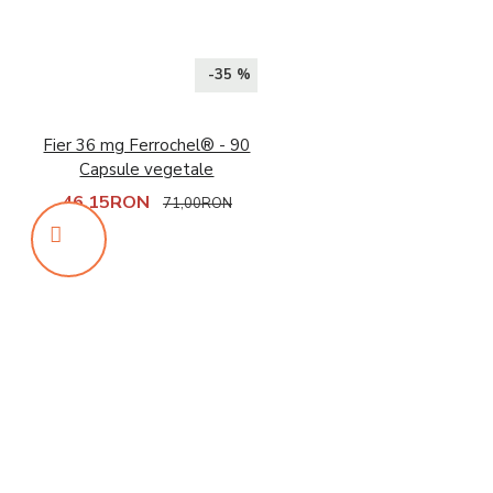
-35 %
Fier 36 mg Ferrochel® - 90
Capsule vegetale
46,15RON
71,00RON