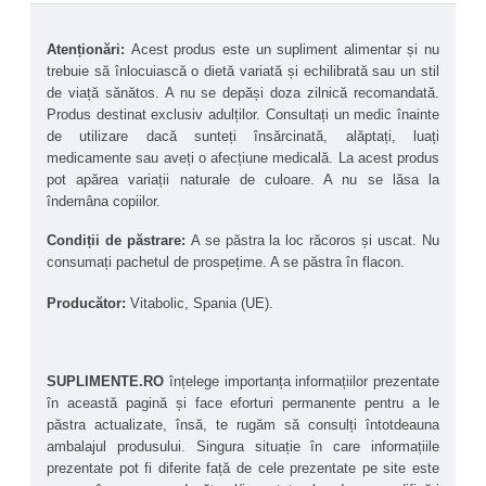
Atenționări: 
Acest produs este un supliment alimentar și nu 
trebuie să înlocuiască o dietă variată și echilibrată sau un stil 
de viață sănătos. A nu se depăși doza zilnică recomandată. 
Produs destinat exclusiv adulților. Consultați un medic înainte 
de utilizare dacă sunteți însărcinată, alăptați, luați 
medicamente sau aveți o afecțiune medicală. La acest produs 
pot apărea variații naturale de culoare. A nu se lăsa la 
îndemâna copiilor.
Condiții de păstrare: 
A se păstra la loc răcoros și uscat. Nu 
consumați pachetul de prospețime. A se păstra în flacon.
Producător:
 Vitabolic, Spania (UE).
SUPLIMENTE.RO
 înțelege importanța informațiilor prezentate 
în această pagină și face eforturi permanente pentru a le 
păstra actualizate, însă, te rugăm să consulți întotdeauna 
ambalajul produsului. Singura situație în care informațiile 
prezentate pot fi diferite față de cele prezentate pe site este 