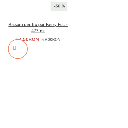
-50 %
Balsam pentru par Berry Full -
473 ml
34,50RON
69,00RON