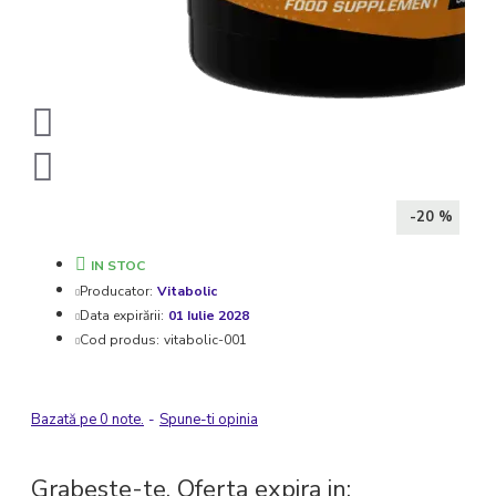
-20 %
IN STOC
Producator:
Vitabolic
Data expirării:
01 Iulie 2028
Cod produs:
vitabolic-001
Bazată pe 0 note.
-
Spune-ti opinia
Grabeste-te, Oferta expira in: