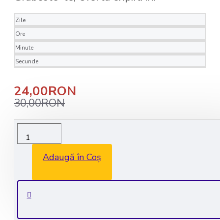
Zile
Ore
Minute
Secunde
24,00RON
30,00RON
Livrare rapida in 1-2 zile lucratoare
Transport GRATUIT la comenzile de peste 350 lei
Adaugă în Coș
Consultanta GRATUITA: 0735 530 450
Plata securizata