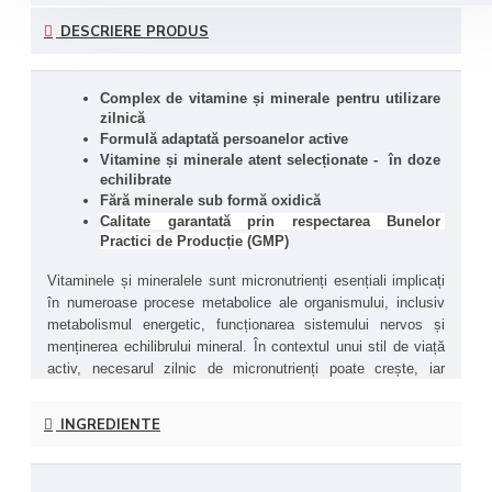
DESCRIERE PRODUS
Complex de vitamine și minerale pentru utilizare 
zilnică
Formulă adaptată persoanelor active
Vitamine și minerale atent selecționate -  în doze 
echilibrate
Fără minerale sub formă oxidică
Calitate garantată prin respectarea Bunelor 
Practici de Producție (GMP)
Vitaminele și mineralele sunt micronutrienți esențiali implicați 
în numeroase procese metabolice ale organismului, inclusiv 
metabolismul energetic, funcționarea sistemului nervos și 
menținerea echilibrului mineral. În contextul unui stil de viață 
activ, necesarul zilnic de micronutrienți poate crește, iar 
aportul alimentar obișnuit nu acoperă întotdeauna aceste 
cerințe. Multivitaminele sunt menționate în literatura 
INGREDIENTE
nutrițională ca soluții pentru completarea aportului de 
micronutrienți în dietele moderne.