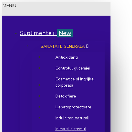
MENIU
Suplimente
New
SANATATE GENERALA
Antioxidanti
Controlul glicemiei
Cosmetice si ingrijire
corporala
Detoxifiere
Hepatoprotectoare
Indulcitori naturali
Inima si sistemul