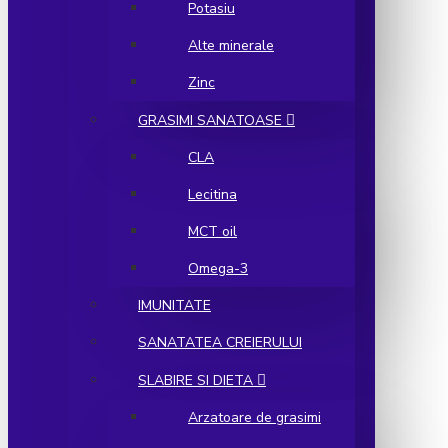
Potasiu
Alte minerale
Zinc
GRASIMI SANATOASE
CLA
Lecitina
MCT oil
Omega-3
IMUNITATE
SANATATEA CREIERULUI
SLABIRE SI DIETA
Arzatoare de grasimi