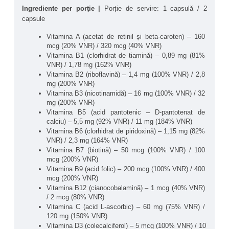
Vitabolic Daily Sport Multivitamin este o formulă complexă de 
Ingrediente per porție | 
Porție de servire: 1 capsulă / 2 
vitamine și minerale, concepută pentru utilizare zilnică de 
capsule
către persoane active. Formula include vitamine din complexul 
B, vitaminele A, C, D și E, precum și minerale esențiale 
Vitamina A (acetat de retinil și beta-caroten) – 160 
precum zinc, magneziu, calciu, fier, seleniu, iod și crom, în 
mcg (20% VNR) / 320 mcg (40% VNR)
forme atent selecționate.
Vitamina B1 (clorhidrat de tiamină) – 0,89 mg (81% 
VNR) / 1,78 mg (162% VNR)
Produsul este destinat completării regimului alimentar și poate 
Vitamina B2 (riboflavină) – 1,4 mg (100% VNR) / 2,8 
fi integrat cu ușurință în rutina de zi cu zi, fiind adaptat atât 
mg (200% VNR)
pentru femei, cât și pentru bărbați.
Vitamina B3 (nicotinamidă) – 16 mg (100% VNR) / 32 
mg (200% VNR)
Beneficiile principale ale produsului Vitabolic Daily Sport 
Vitamina B5 (acid pantotenic – D-pantotenat de 
Multivitamine:
calciu) – 5,5 mg (92% VNR) / 11 mg (184% VNR)
Vitamina B6 (clorhidrat de piridoxină) – 1,15 mg (82% 
Suport pentru aportul zilnic de micronutrienți:
VNR) / 2,3 mg (164% VNR)
Formula conține un spectru echilibrat de vitamine și 
Vitamina B7 (biotină) – 50 mcg (100% VNR) / 100 
minerale esențiale, necesare funcționării normale a 
mcg (200% VNR)
organismului în contextul unui stil de viață activ.
Vitamina B9 (acid folic) – 200 mcg (100% VNR) / 400 
Metabolism energetic:
 Vitaminele din complexul B 
mcg (200% VNR)
(B1, B2, B3, B5, B6, B12), alături de fier și magneziu, 
Vitamina B12 (cianocobalamină) – 1 mcg (40% VNR) 
sunt implicate în procesele metabolice asociate 
/ 2 mcg (80% VNR)
producerii de energie și utilizării nutrienților.
Vitamina C (acid L-ascorbic) – 60 mg (75% VNR) / 
Reducerea oboselii și extenuării:
 Vitaminele C, B6, 
120 mg (150% VNR)
B12, acidul folic, niacina, magneziul și fierul 
Vitamina D3 (colecalciferol) – 5 mcg (100% VNR) / 10 