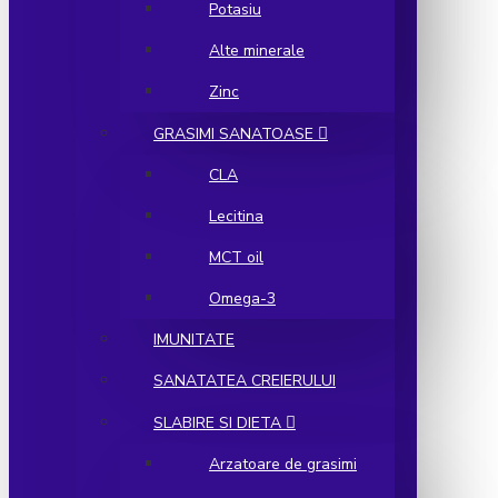
Potasiu
Alte minerale
Zinc
GRASIMI SANATOASE
CLA
Lecitina
MCT oil
Omega-3
IMUNITATE
SANATATEA CREIERULUI
SLABIRE SI DIETA
Arzatoare de grasimi