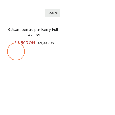
-50 %
Balsam pentru par Berry Full -
473 ml
34,50RON
69,00RON