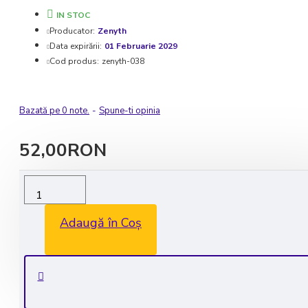
IN STOC
Producator:
Zenyth
Data expirării:
01 Februarie 2029
Cod produs:
zenyth-038
Bazată pe 0 note.
-
Spune-ti opinia
52,00RON
Livrare rapida in 1-2 zile lucratoare
Transport GRATUIT la comenzile de peste 350 lei
Adaugă în Coș
Consultanta GRATUITA: 0735 530 450
Plata securizata