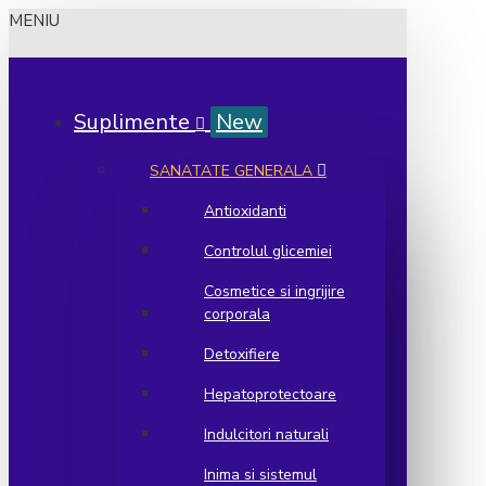
MENIU
Suplimente
New
SANATATE GENERALA
Antioxidanti
Controlul glicemiei
Cosmetice si ingrijire
corporala
Detoxifiere
Hepatoprotectoare
Indulcitori naturali
Inima si sistemul