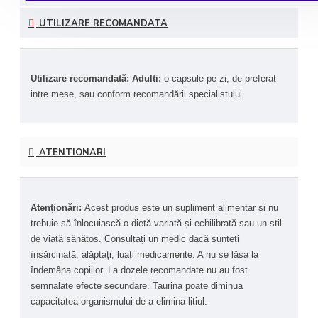
UTILIZARE RECOMANDATA
Utilizare recomandat
ă
: Adulti: 
o
 capsule pe zi, de preferat 
intre mese, 
sau conform recomand
ă
rii specialistului.
ATENTIONARI
Atenționări: 
Acest produs este un supliment alimentar și nu 
trebuie să înlocuiască o dietă variată și echilibrată sau un stil 
de viață sănătos. Consultați un medic dacă sunteți 
însărcinată, alăptați, luați medicamente. A nu se lăsa la 
îndemâna copiilor. La dozele recomandate nu au fost 
semnalate efecte secundare. Taurina poate diminua 
capacitatea organismului de a elimina litiul.