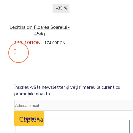
-35 %
Lecitina din Floarea Soarelui -
454g
113,10RON
174,00RON
Înscrieţi-vă la newsletter şi veţi fi mereu la curent cu
promoţiile noastre
Captcha
Trimite