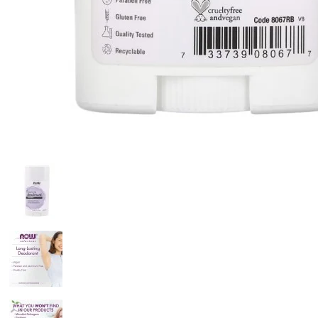
Intra-Workout
Post-Workout
Pre-Workout (Oxid
Nitric)
Proteine
Stimulente hormonale
Accesorii sport