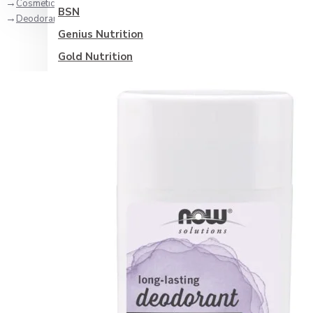
Cosmetice si ingrijire corporala
BSN
Deodorant Stick cu Levănțică - 62g
Genius Nutrition
Gold Nutrition
Olimp Nutrition
Optimum Nutrition
Scitec
Vitabolic
Weider
Zenyth
Categorii suplimente
Sănătate generală
Antioxidanti
Controlul glicemiei