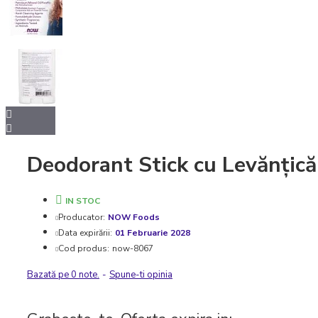
Deodorant Stick cu Levănțică
IN STOC
Producator:
NOW Foods
Data expirării:
01 Februarie 2028
Cod produs:
now-8067
Bazată pe 0 note.
-
Spune-ti opinia