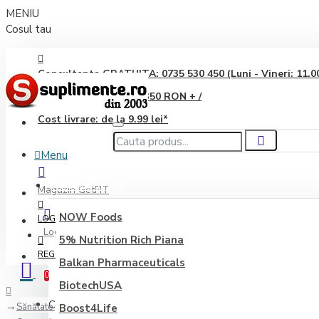
MENIU
Cosul tau
Consultanta GRATUITA: 0735 530 450 (Luni - Vineri: 11.00 
Transport GRATUIT: 350 RON + /
Cost livrare: de la 9.99 lei*
Menu
Producători
Magazin GetFIT
NOW Foods
LOGIN
Login
5% Nutrition Rich Piana
REGISTER
Balkan Pharmaceuticals
0
BiotechUSA
Coșul este gol!
Sănătate generală
Boost4Life