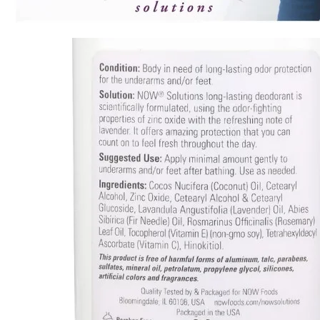
CLA
Lecitina
MCT oil
Omega-3
Imunitate
Slăbire și dietă
Arzatoare de grasimi
CLA si L-Carnitina
Controlul apetitului
Inlocuitori de masa
Performanță sportivă
Aminoacizi
Creatina
Energie si Anduranta