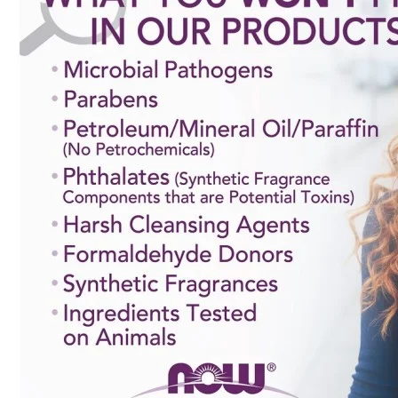
Fier
Potasiu
Alte minerale
Zinc
Articulații și piele
Antiinflamatoare
Colagen
Glucozamina si
Condroitina
MSM
Digestie
Enzime digestive
Probiotice si Prebiotice
Grăsimi sănătoase