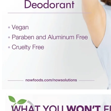
Distribuție NOW Foods
Anxietate
Suport cognitiv
Blog
Vitamine
Multivitamine
Vitamina A
Vitamina B
Vitamina C
Vitamina D
Vitamina E
Vitamina H
Vitamina K
Minerale
Multiminerale
Calciu
Magneziu