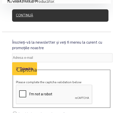
Coșul este gol!
Nu există niciun Producător.
CONTINUĂ
Înscrieţi-vă la newsletter şi veţi fi mereu la curent cu
promoţiile noastre
Captcha
Trimite
Please complete the captcha validation below