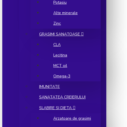
Potasiu
Alte minerale
Zinc
GRASIMI SANATOASE
CLA
Lecitina
MCT oil
Omega-3
IMUNITATE
SANATATEA CREIERULUI
SLABIRE SI DIETA
Arzatoare de grasimi