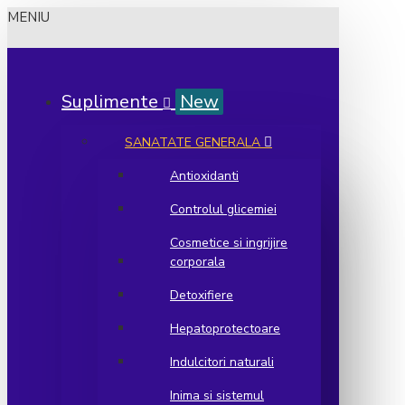
MENIU
Suplimente
New
SANATATE GENERALA
Antioxidanti
Controlul glicemiei
Cosmetice si ingrijire
corporala
Detoxifiere
Hepatoprotectoare
Indulcitori naturali
Inima si sistemul