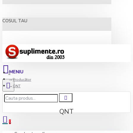
COSUL TAU
Producător
QNT
QNT
0