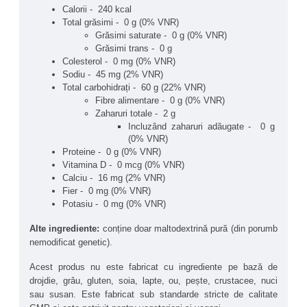
Calorii -  240 kcal
oferind energie pe parcursul antrenamentelor.
Total grăsimi -  0 g (0% VNR)
Grăsimi saturate -  0 g (0% VNR)
Maltodexina pură Carbo Gain întreține refacerea glicogenului 
Grăsimi trans -  0 g
din mușchi și asigură transportul eficient al proteinelor către 
Colesterol -  0 mg (0% VNR)
țesutul muscular, contribuind astfel la creșterea masei 
Sodiu -  45 mg (2% VNR)
musculare. De menționat că acești carbohidrați nu conțin 
Total carbohidrați -  60 g (22% VNR)
proteine, grăsimi sau fibre, fiind o sursă excelentă de energie 
Fibre alimentare -  0 g (0% VNR)
pentru sportivi și persoane active; și deopotrivă potrivit pentru 
Zaharuri totale -  2 g
cei care urmează o dietă vegană sau vegetariană.
Incluzând zaharuri adăugate -  0 g 
(0% VNR)
Produsele NOW® Sports cu sigiliul "Steroid-Tested" sunt 
Proteine -  0 g (0% VNR)
testate riguros conform standardelor WADA (World Anti-Doping 
Vitamina D -  0 mcg (0% VNR)
Agency), garantând absența substanțelor interzise precum 
Calciu -  16 mg (2% VNR)
steroizi anabolizanți, SARMs, SSRI, beta-agoniști și inhibitori 
Fier -  0 mg (0% VNR)
ai estrogenului. În plus, produsul este certificat Informed 
Potasiu -  0 mg (0% VNR)
Sport, fiind testat de LGC, un program global de asigurare 
antidoping. Această certificare garantează puritatea, siguranța 
Alte ingrediente:
 conține doar maltodextrină pură (din porumb 
și conformitatea cu cerințele stricte pentru sportivii de 
nemodificat genetic).
performanță.
Acest produs nu este fabricat cu ingrediente pe bază de 
Beneficiile principale ale produsului NOW® Sports Carbo 
drojdie, grâu, gluten, soia, lapte, ou, pește, crustacee, nuci 
Gain 3.6kg:
sau susan. Este fabricat sub standarde stricte de calitate 