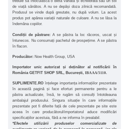
trebuie să înlocuiască o dietă variată și echilibrată sau un stil 
potrivită pentru sportivi profesioniști.
de viață sănătos. A nu se depăși doza zilnică recomandată. 
Produsul se vinde după greutate, nu după volum. La acest 
produs pot apărea variații naturale de culoare. A nu se lăsa la 
îndemâna copiilor.
Condiții de păstrare: 
A se păstra la loc răcoros, uscat și 
întunecos. Nu consumați pachetul de prospețime. A se păstra 
în flacon.
Prod
ucător: 
Now Health Group, USA
Importator unic autorizat și deținător al notificării în 
România GETFIT SHOP SRL, București, 
IBA AA/5110.
SUPLIMENTE.RO
 înțelege importanța informațiilor prezentate 
în această pagină și face eforturi permanente pentru a le 
păstra actualizate, însă, te rugăm să consulți întotdeauna 
ambalajul produsului. Singura situație în care informațiile 
prezentate pot fi diferite față de cele prezentate pe site este 
aceea în care producătorul/importatorul aduce modificări 
specificațiilor acestuia, fără a ne informa în prealabil.
*Efectele utilizării produselor comercializate de 