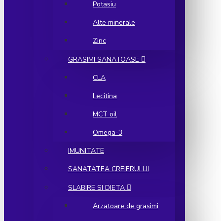
Potasiu
Alte minerale
Zinc
GRASIMI SANATOASE
CLA
Lecitina
MCT oil
Omega-3
IMUNITATE
SANATATEA CREIERULUI
SLABIRE SI DIETA
Arzatoare de grasimi