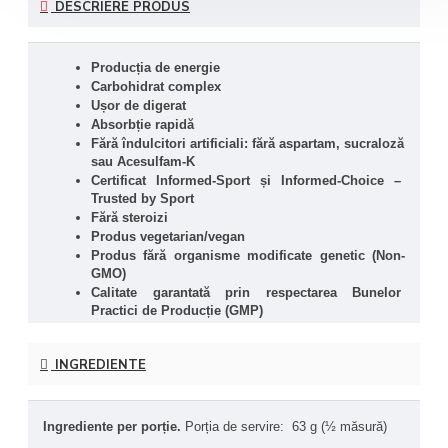
DESCRIERE PRODUS
Producția de energie
Carbohidrat complex
Ușor de digerat
Absorbție rapidă
Fără îndulcitori artificiali: fără aspartam, sucraloză 
sau Acesulfam-K
Certificat Informed-Sport și Informed-Choice – 
Trusted by Sport
Fără steroizi
Produs vegetarian/vegan
Produs fără organisme modificate genetic (Non-
GMO)
Calitate garantată prin respectarea Bunelor 
Practici de Producție (GMP)
Carbo Gain este considerat unul dintre produsele de top de la 
INGREDIENTE
NOW
®
 Sports
, având un complex 100% pur de carbohidrați 
care derivă din maltodextrină, ușor de digerat datorită 
amestecului de carbohidrați complecși din amidon de porumb. 
Ingrediente per porție. 
Porția de servire:  63 g (½ măsură)
Formula conține și „polimeri de glucoză,” compuși de zahar 
legați, care sunt metabolizați într-un ritm lent și constant, 