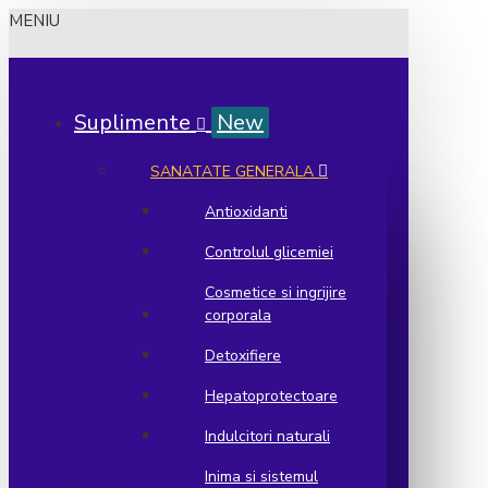
MENIU
Suplimente
New
SANATATE GENERALA
Antioxidanti
Controlul glicemiei
Cosmetice si ingrijire
corporala
Detoxifiere
Hepatoprotectoare
Indulcitori naturali
Inima si sistemul