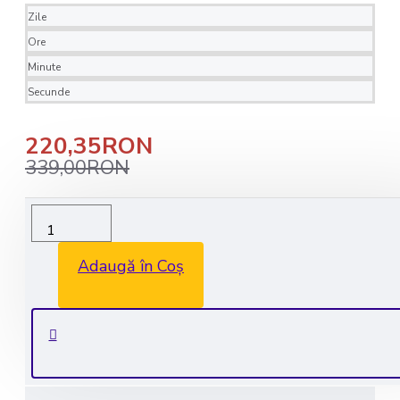
Zile
Ore
Minute
Secunde
220,35RON
339,00RON
Livrare rapida in 1-2 zile lucratoare
Transport GRATUIT la comenzile de peste 350 lei
Adaugă în Coș
Consultanta GRATUITA: 0735 530 450
Plata securizata