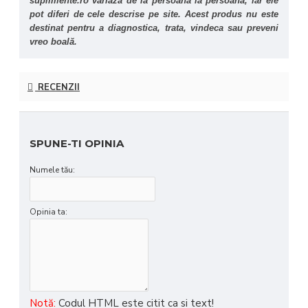
suplimente.ro variază de la persoană la persoană, iar ele 
pot diferi de cele descrise pe site. Acest produs nu este 
destinat pentru a diagnostica, trata, vindeca sau preveni 
vreo boală.
RECENZII
SPUNE-TI OPINIA
Numele tău:
Opinia ta:
Notă:
Codul HTML este citit ca si text!