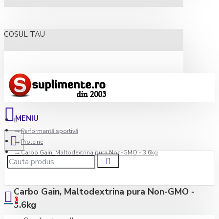
COSUL TAU
Performanță sportivă
Proteine
Carbo Gain, Maltodextrina pura Non-GMO - 3.6kg
Carbo Gain, Maltodextrina pura Non-GMO -
0
3.6kg