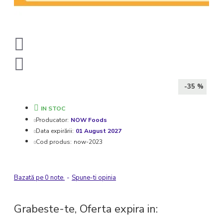
-35 %
IN STOC
Producator:
NOW Foods
Data expirării:
01 August 2027
Cod produs:
now-2023
Bazată pe 0 note.
-
Spune-ti opinia
Grabeste-te, Oferta expira in: