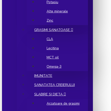
Potasiu
Alte minerale
Zinc
GRASIMI SANATOASE
CLA
Lecitina
MCT oil
Omega-3
IMUNITATE
SANATATEA CREIERULUI
SLABIRE SI DIETA
Arzatoare de grasimi