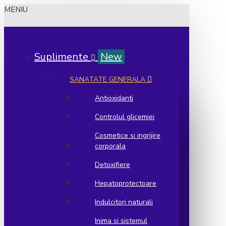
MENIU
Suplimente
New
SANATATE GENERALA
Antioxidanti
Controlul glicemiei
Cosmetice si ingrijire
corporala
Detoxifiere
Hepatoprotectoare
Indulcitori naturali
Inima si sistemul