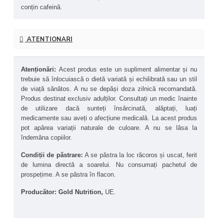
corporală și de toleranța individuală.
conțin cafeină.
Potrivit pentru pre-workout:
 Capsulele pot fi utilizate 
înainte de antrenament pentru susținerea nivelului de 
energie și concentrare.
ATENTIONARI
Atenționări: 
Acest produs este un supliment alimentar și nu 
trebuie să înlocuiască o dietă variată și echilibrată sau un stil 
de viață sănătos. A nu se depăși doza zilnică recomandată. 
Produs destinat exclusiv adulților. Consultați un medic înainte 
de utilizare dacă sunteți însărcinată, alăptați, luați 
medicamente sau aveți o afecțiune medicală. La acest produs 
pot apărea variații naturale de culoare. A nu se lăsa la 
îndemâna copiilor.
Condiții de păstrare: 
A se păstra la loc răcoros și uscat, ferit 
de lumina directă a soarelui. Nu consumați pachetul de 
prospețime. A se păstra în flacon. 
Producător: Gold Nutrition, 
UE.