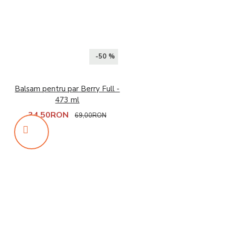
-50 %
Balsam pentru par Berry Full -
473 ml
34,50RON
69,00RON