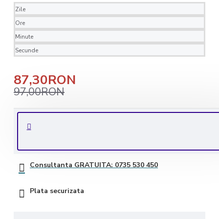
Zile
Ore
Minute
Secunde
87,30RON
97,00RON
Livrare rapida in 1-2 zile lucratoare
Transport GRATUIT la comenzile de peste 350 lei
Consultanta GRATUITA: 0735 530 450
Plata securizata