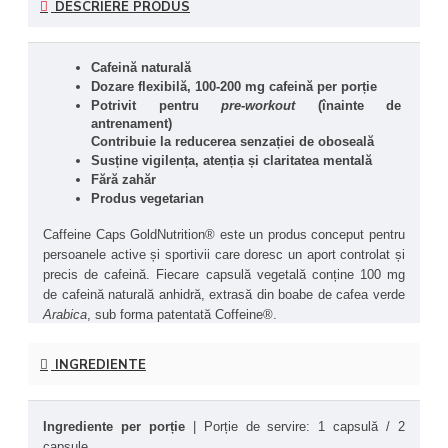
DESCRIERE PRODUS
Cafeină naturală
Dozare flexibilă, 100-200 mg cafeină per porție
Potrivit pentru 
pre-workout
 (înainte de 
antrenament)
Contribuie la reducerea senzației de oboseală
Susține vigilența, atenția și claritatea mentală
Fără zahăr
Produs vegetarian
Caffeine Caps GoldNutrition® este un produs conceput pentru 
persoanele active și sportivii care doresc un aport controlat și 
precis de cafeină. Fiecare capsulă vegetală conține 100 mg 
de cafeină naturală anhidră, extrasă din boabe de cafea verde 
Arabica
, sub forma patentată Coffeine®.
Cafeina este unul dintre cei mai studiați compuși utilizați în 
INGREDIENTE
context sportiv și cognitiv. Studiile privind cafeina sugerează 
că aceasta este asociată cu procesele de răspuns la efort, 
vigilență și capacitatea de concentrare, în special în activități 
Ingrediente per porție 
| Porție de servire: 1 capsulă / 2 
care implică solicitare fizică sau mentală crescută. Efectele 
capsule