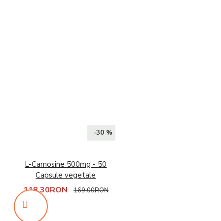
-30 %
L-Carnosine 500mg - 50
Capsule vegetale
118,30RON
169,00RON