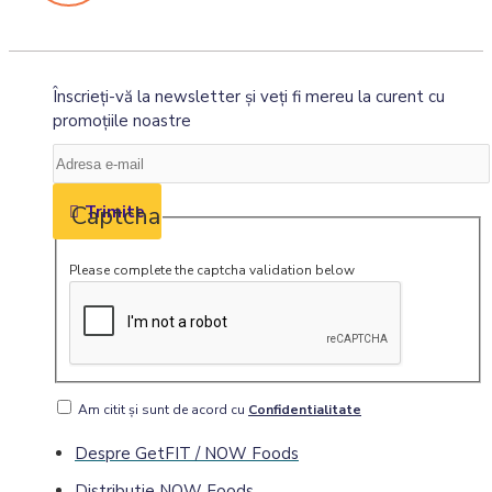
Înscrieţi-vă la newsletter şi veţi fi mereu la curent cu
promoţiile noastre
Captcha
Trimite
Please complete the captcha validation below
Am citit şi sunt de acord cu
Confidentialitate
Despre GetFIT / NOW Foods
Distributie NOW Foods