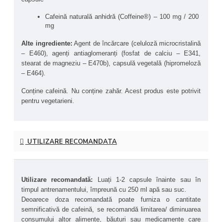
descrise apar în contextul administrării controlate și adaptate 
greutății corporale.
Cafeină naturală anhidră (Coffeine®) – 100 mg / 200 
mg
Forma de capsule permite o administrare practică și o ajustare 
fină a dozei, în funcție de toleranța individuală și de alte 
Alte ingrediente:
 Agent de încărcare (celuloză microcristalină 
produse utilizate concomitent care pot conține cafeină. Acest 
– E460), agenți antiaglomeranți (fosfat de calciu – E341, 
aspect este relevant în special pentru sportivii care doresc să 
stearat de magneziu – E470b), capsulă vegetală (hipromeloză 
evite supradozarea și să își mențină performanța fără 
– E464).
disconfort.
Conține cafeină. Nu conține zahăr. Acest produs este potrivit 
Beneficiile principale ale produsului Caffeine Caps 
pentru vegetarieni. 
GoldNutrition® - cafeină capsule:
Reducerea senzației de oboseală:
 Cafeina este 
asociată cu diminuarea percepției oboselii în contexte 
UTILIZARE RECOMANDATA
de efort fizic sau solicitare mentală.
Vigilență și atenție:
 Administrarea de cafeină este 
utilizată frecvent pentru susținerea stării de alertă și a 
concentrării.
Performanță sportivă:
 Cafeina este asociată cu 
Utilizare recomandată:
 Luați 1-2 capsule înainte sau în 
îmbunătățirea capacității de efort și a rezistenței în 
timpul antrenamentului, împreună cu 250 ml apă sau suc.
activități sportive.
Deoarece doza recomandată poate furniza o cantitate 
Dozare adaptabilă:
 Conținutul de 100 mg per capsulă 
semnificativă de cafeină, se recomandă limitarea/ diminuarea 
permite ajustarea aportului în funcție de greutatea 
consumului altor alimente, băuturi sau medicamente care 