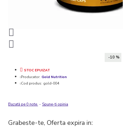
-10 %
STOC EPUIZAT
Producator:
Gold Nutrition
Cod produs:
gold-004
Bazată pe 0 note.
-
Spune-ti opinia
Grabeste-te, Oferta expira in: