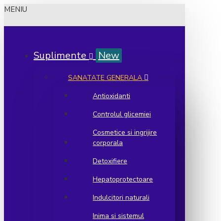
MENIU
Suplimente
New
SANATATE GENERALA
Antioxidanti
Controlul glicemiei
Cosmetice si ingrijire
corporala
Detoxifiere
Hepatoprotectoare
Indulcitori naturali
Inima si sistemul