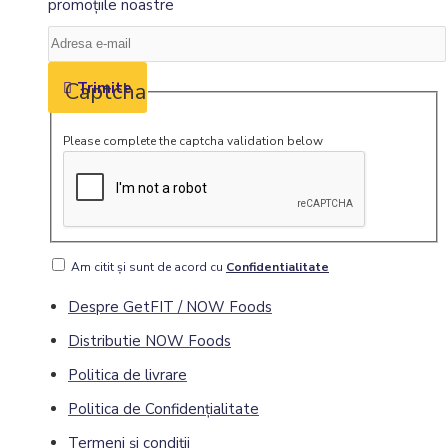
promoţiile noastre
Captcha
Trimite
Please complete the captcha validation below
Am citit şi sunt de acord cu
Confidentialitate
Despre GetFIT / NOW Foods
Distributie NOW Foods
Politica de livrare
Politica de Confidenţialitate
Termeni și condiții