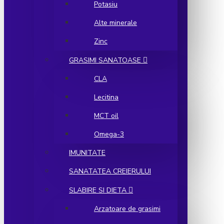
Potasiu
Alte minerale
Zinc
GRASIMI SANATOASE
CLA
Lecitina
MCT oil
Omega-3
IMUNITATE
SANATATEA CREIERULUI
SLABIRE SI DIETA
Arzatoare de grasimi