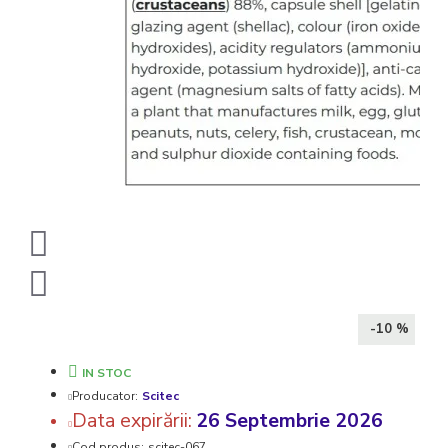
-10 %
IN STOC
Producator:
Scitec
Data expirării:
26 Septembrie 2026
Cod produs:
scitec-067