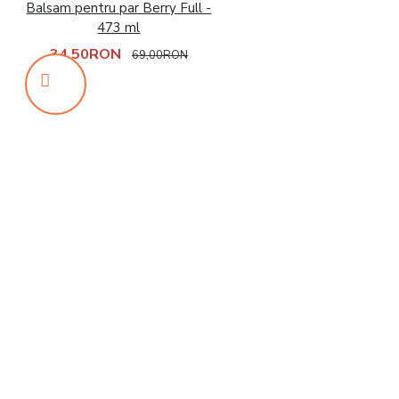
Balsam pentru par Berry Full -
473 ml
34,50RON
69,00RON