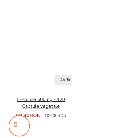
-45 %
L-Proline 500mg - 120
Capsule vegetale
59,40RON
108,00RON