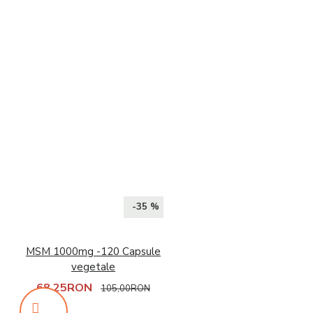
-35 %
MSM 1000mg -120 Capsule
vegetale
68,25RON
105,00RON