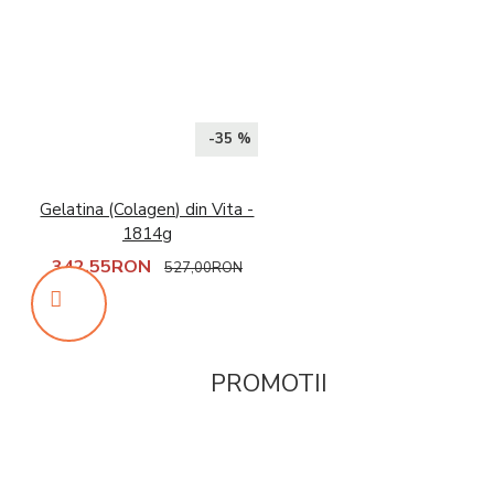
-35 %
Gelatina (Colagen) din Vita -
1814g
342,55RON
527,00RON
PROMOTII