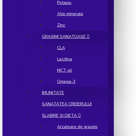
Potasiu
Alte minerale
Zinc
GRASIMI SANATOASE
CLA
Lecitina
MCT oil
Omega-3
IMUNITATE
SANATATEA CREIERULUI
SLABIRE SI DIETA
Arzatoare de grasimi