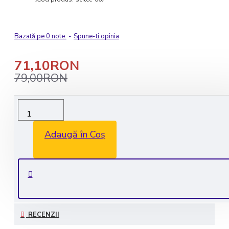
Bazată pe 0 note.
-
Spune-ti opinia
71,10RON
79,00RON
Livrare rapida in 1-2 zile lucratoare
Transport GRATUIT la comenzile de peste 350 lei
Adaugă în Coș
Consultanta GRATUITA: 0735 530 450
Plata securizata
RECENZII