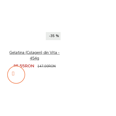
-35 %
Gelatina (Colagen) din Vita -
454g
95,55RON
147,00RON