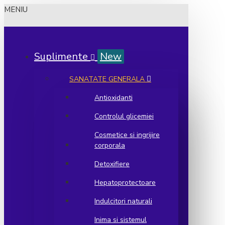
MENIU
Suplimente
New
SANATATE GENERALA
Antioxidanti
Controlul glicemiei
Cosmetice si ingrijire
corporala
Detoxifiere
Hepatoprotectoare
Indulcitori naturali
Inima si sistemul