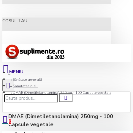
COSUL TAU
Sănătate generală
Sanatatea pielii
DMAE (Dimetiletanolamina) 250mg - 100 Capsule vegetale
DMAE (Dimetiletanolamina) 250mg - 100
0
Capsule vegetale