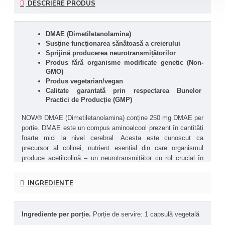
DESCRIERE PRODUS
DMAE (Dimetiletanolamina)
Susține funcționarea sănătoasă a creierului
Sprijină producerea neurotransmițătorilor
Produs fără organisme modificate genetic (Non-
GMO)
Produs vegetarian/vegan
Calitate garantată prin respectarea Bunelor 
Practici de Producție (GMP)
NOW® DMAE (Dimetiletanolamina) conține 250 mg DMAE per 
porție. DMAE este un compus aminoalcool prezent în cantități 
foarte mici la nivel cerebral. Acesta este cunoscut ca 
precursor al colinei, nutrient esențial din care organismul 
produce acetilcolină – un neurotransmițător cu rol crucial în 
transmiterea semnalelor nervoase, memorie, concentrare și 
alte procese cognitive.
INGREDIENTE
Cercetările științifice sugerează că DMAE poate contribui la 
îmbunătățirea clarității mentale, a capacității de concentrare și 
Ingrediente per porție. 
Porție de servire: 1 capsulă vegetală
a performanței cognitive generale, datorită implicării directe în 