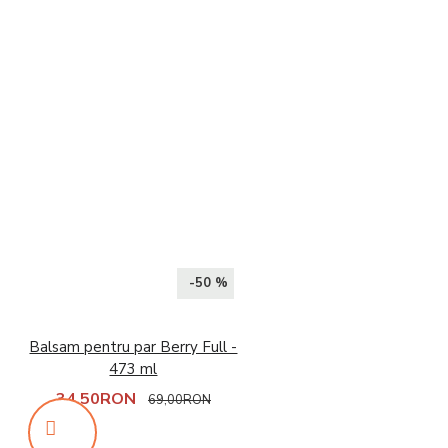
-50 %
Balsam pentru par Berry Full -
473 ml
34,50RON
69,00RON