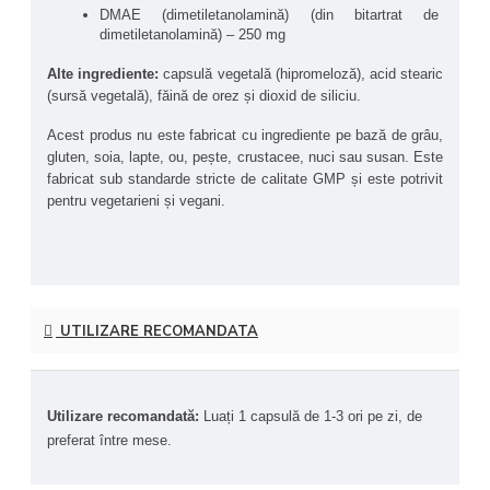
sinteza acetilcolinei. De asemenea, DMAE este investigată 
DMAE (dimetiletanolamină) (din bitartrat de 
pentru posibile beneficii legate de îmbunătățirea stării de spirit 
dimetiletanolamină) – 250 mg
și reducerea simptomelor asociate stresului oxidativ și 
îmbătrânirii neuronale.
Alte ingrediente:
 capsulă vegetală (hipromeloză), acid stearic 
(sursă vegetală), făină de orez și dioxid de siliciu.
Acest produs este ideal pentru adulții activi care își doresc să 
își mențină sau să îmbunătățească performanțele cognitive și 
Acest produs nu este fabricat cu ingrediente pe bază de grâu, 
sănătatea cerebrală în mod natural.
gluten, soia, lapte, ou, pește, crustacee, nuci sau susan. Este 
fabricat sub standarde stricte de calitate GMP și este potrivit 
Beneficiile principale ale produsului NOW® DMAE 
pentru vegetarieni și vegani.
(Dimetiletanolamina) 250 mg:
Susține memoria și concentrarea
 – DMAE sprijină 
sinteza acetilcolinei, neurotransmițător esențial pentru 
funcționarea optimă a memoriei, atenției și proceselor 
cognitive.
UTILIZARE RECOMANDATA
Claritate mentală și performanță cognitivă
 – Poate 
contribui la creșterea clarității mentale și la 
optimizarea capacității cognitive generale, susținând 
transmiterea eficientă a semnalelor nervoase.
Efecte neuroprotectoare și antioxidante
 – Studiile 
Utilizare recomandată: 
Luați 1 capsulă de 1-3 ori pe zi, de 
indică faptul că DMAE poate avea efecte antioxidante 
preferat între mese.
și neuroprotectoare, ajutând la reducerea stresului 
oxidativ cerebral și la menținerea sănătății neuronale 