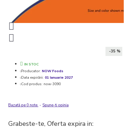
-35 %
IN STOC
Producator:
NOW Foods
Data expirării:
01 Ianuarie 2027
Cod produs:
now-3090
Bazată pe 0 note.
-
Spune-ti opinia
Grabeste-te, Oferta expira in: