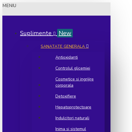
MENIU
Suplimente
New
SANATATE GENERALA
Antioxidanti
Controlul glicemiei
Cosmetice si ingrijire
corporala
Detoxifiere
Hepatoprotectoare
Indulcitori naturali
Inima si sistemul