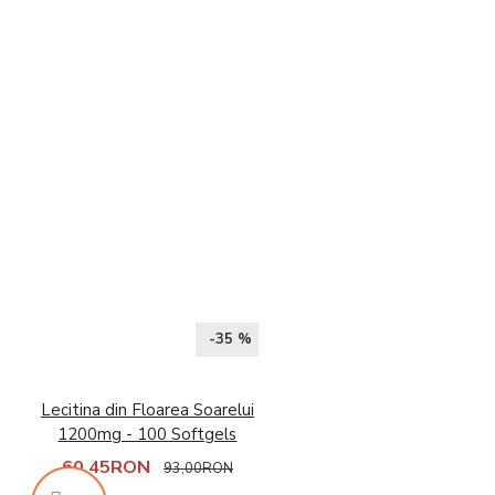
-35 %
Lecitina din Floarea Soarelui
1200mg - 100 Softgels
60,45RON
93,00RON