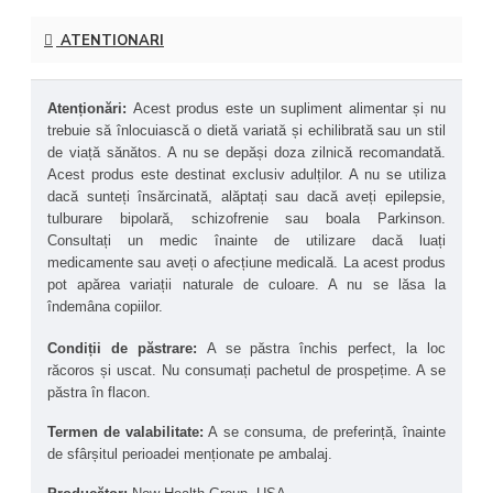
pe termen lung.
Sprijin pentru starea de spirit și echilibrul 
ATENTIONARI
emoțional
 – Poate influența pozitiv echilibrul 
emoțional, contribuind la îmbunătățirea stării de spirit 
și la reducerea simptomelor de stres sau oboseală 
mentală.
Atenționări: 
Acest produs este un supliment alimentar și nu 
Susținerea sănătății cerebrale în procesul de 
trebuie să înlocuiască o dietă variată și echilibrată sau un stil 
îmbătrânire
 – DMAE poate ajuta la menținerea 
de viață sănătos. A nu se depăși doza zilnică recomandată. 
sănătății neuronilor și la susținerea funcțiilor cognitive 
Acest produs este destinat exclusiv adulților. A nu se utiliza 
odată cu înaintarea în vârstă, conform unor cercetări 
dacă sunteți însărcinată, alăptați sau dacă aveți epilepsie, 
recente.
tulburare bipolară, schizofrenie sau boala Parkinson. 
Sprijin pentru sănătatea pielii (cosmetic/anti-
Consultați un medic înainte de utilizare dacă luați 
aging):
 DMAE este folosit și în dermatocosmetică 
medicamente sau aveți o afecțiune medicală. La acest produs 
pentru efectul său de tonifiere și fermitate a pielii. 
Unele studii arată că poate contribui la reducerea 
pot apărea variații naturale de culoare. A nu se lăsa la 
liniilor fine și la îmbunătățirea aspectului pielii datorită 
îndemâna copiilor.
susținerii colagenului și efectului antioxidant.
Compatibil cu formulele nootrope
 – DMAE este 
Condiții de păstrare: 
A se păstra închis perfect, la loc 
adesea utilizat ca parte a formulelor pentru stimularea 
răcoros și uscat. Nu consumați pachetul de prospețime. A se 
performanței cognitive și a funcției executive, fiind 
păstra în flacon.
recunoscut în rândul suplimentelor de tip „brain 
support.”
Termen de valabilitate:
 A se consuma, de preferință, înainte 
Tolerabilitate bună și efecte cumulative blânde
 – 
de sfârșitul perioadei menționate pe ambalaj.
Spre deosebire de alți compuși colinergici, DMAE are 
un profil de absorbție progresiv și este considerat ușor 