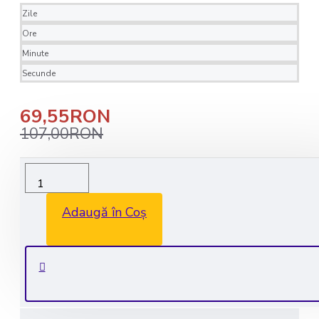
Zile
Ore
Minute
Secunde
69,55RON
107,00RON
Livrare rapida in 1-2 zile lucratoare
Transport GRATUIT la comenzile de peste 350 lei
Adaugă în Coș
Consultanta GRATUITA: 0735 530 450
Plata securizata