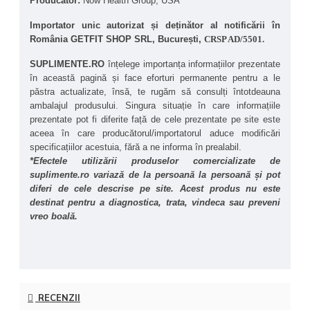
Producător: 
Now Health Group, USA
de integrat în rutina zilnică pentru suport cognitiv pe 
termen lung.
Importator unic autorizat și deținător al notificării în 
România GETFIT SHOP SRL, București, 
CRSP AD/5501.
SUPLIMENTE.RO
 înțelege importanța informațiilor prezentate 
în această pagină și face eforturi permanente pentru a le 
păstra actualizate, însă, te rugăm să consulți întotdeauna 
ambalajul produsului. Singura situație în care informațiile 
prezentate pot fi diferite față de cele prezentate pe site este 
aceea în care producătorul/importatorul aduce modificări 
specificațiilor acestuia, fără a ne informa în prealabil.
*Efectele utilizării produselor comercializate de 
suplimente.ro variază de la persoană la persoană și pot 
diferi de cele descrise pe site. Acest produs nu este 
destinat pentru a diagnostica, trata, vindeca sau preveni 
vreo boală.
RECENZII