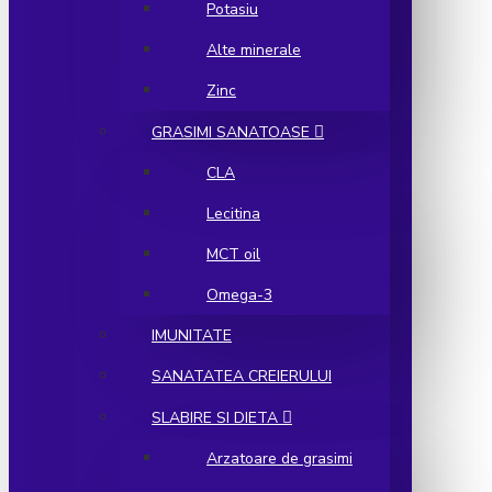
Potasiu
Alte minerale
Zinc
GRASIMI SANATOASE
CLA
Lecitina
MCT oil
Omega-3
IMUNITATE
SANATATEA CREIERULUI
SLABIRE SI DIETA
Arzatoare de grasimi