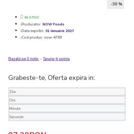
-30 %
IN STOC
Producator:
NOW Foods
Data expirării:
01 Ianuarie 2027
Cod produs:
now-4789
Bazată pe 0 note.
-
Spune-ti opinia
Grabeste-te, Oferta expira in:
Zile
Ore
Minute
Secunde