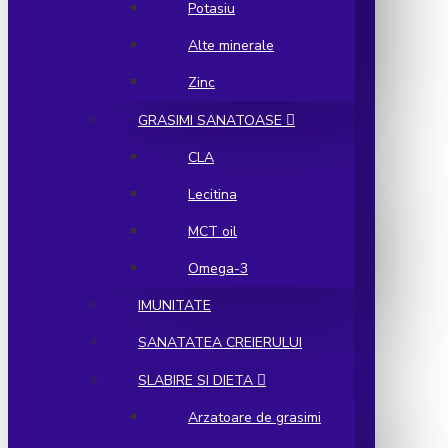
Potasiu
Alte minerale
Zinc
GRASIMI SANATOASE
CLA
Lecitina
MCT oil
Omega-3
IMUNITATE
SANATATEA CREIERULUI
SLABIRE SI DIETA
Arzatoare de grasimi