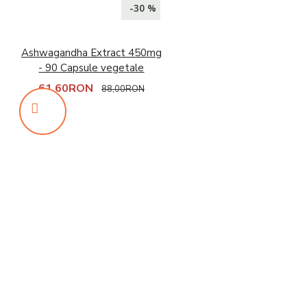
-30 %
Ashwagandha Extract 450mg
- 90 Capsule vegetale
61,60RON
88,00RON