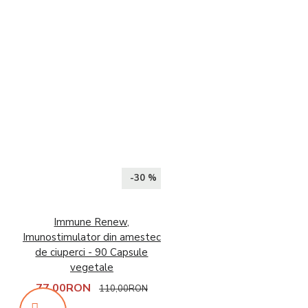
-30 %
Immune Renew,
Imunostimulator din amestec
de ciuperci - 90 Capsule
vegetale
77,00RON
110,00RON