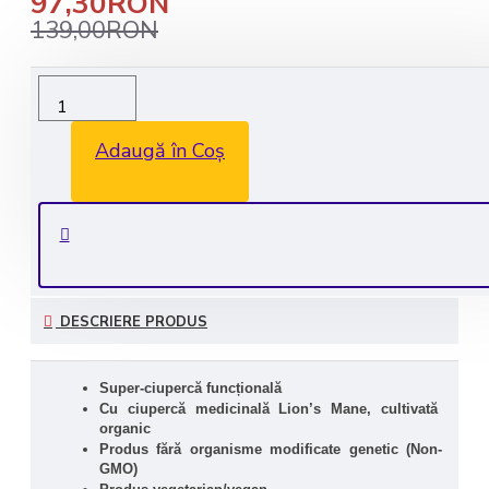
97,30RON
139,00RON
Livrare rapida in 1-2 zile lucratoare
Transport GRATUIT la comenzile de peste 350 lei
Adaugă în Coș
Consultanta GRATUITA: 0735 530 450
Plata securizata
DESCRIERE PRODUS
Super-ciupercă funcțională
Cu ciupercă medicinală Lion’s Mane, cultivată 
organic
Produs fără organisme modificate genetic (Non-
GMO)