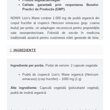
Produs vegetarian/vegan 
Calitate garantată prin respectarea Bunelor 
Practici de Producție (GMP)
NOW® Lion’s Mane conține 1.000 mg de pudră organică din 
corpul fructifer al ciupercii 
Hericium erinaceus (pop. coama 
leului)
 per porție, un adaptogen recunoscut pentru proprietățile 
sale neuroprotectoare. Folosită de secole în medicina 
tradițională asiatică pentru susținerea stării generale de bine, 
această „ciupercă inteligentă” atrage tot mai mult interesul 
cercetătorilor moderni pentru rolul său în regenerarea și 
INGREDIENTE
protecția neuronilor.
Studiile recente sugerează că anumiți compuși bioactivi din 
Ingrediente per porție. 
Porție de servire: 2 capsule vegetale
Lion’s Mane, precum hericenonele și erinacinele, pot stimula 
sinteza factorului neurotrofic derivat din creier (BDNF) – o 
Pudră de ciupercă Lion’s Mane organică (
Hericium 
proteină esențială pentru dezvoltarea, funcționarea și 
erinaceus
) (corp fructifer) – 1000 mg (1 g)
regenerarea neuronilor. Acest efect poate contribui la 
susținerea memoriei, concentrării și clarității mentale.
Alte ingrediente:
 Capsulă vegetală (polizaharid vegetal), 
pudră de inulină organică.
Fiind formulat cu corp fructifer și nu cu miceliu, produsul 
NOW® oferă o concentrație superioară de beta-glucani – 
compuși cu rol imunomodulator și antioxidant.