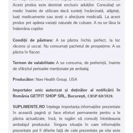
Îmbunătățirea calității somnului
 – Prin reducerea 
Acest produs este destinat exclusiv adulților. Consultați un 
inflamației neuronale și reglarea axei HPA, Lion’s 
medic înainte de utilizare dacă sunteți însărcinată, alăptați, 
Mane poate contribui indirect la un somn mai 
luați medicamente sau aveți o afecțiune medicală. La acest 
odihnitor.
produs pot apărea variații naturale de culoare. A nu se lăsa la 
Sprijin pentru sănătatea digestivă
 – Unele studii 
îndemâna copiilor.
indică faptul că 
Hericium erinaceus
 poate susține 
integritatea mucoasei gastrice și poate reduce 
inflamațiile gastrointestinale.
Condiții de păstrare: 
A se păstra închis perfect, la loc 
răcoros și uscat. Nu consumați pachetul de prospețime. A se 
păstra în flacon.
Termen de valabilitate:
 A se consuma, de preferință, înainte 
de sfârșitul perioadei menționate pe ambalaj.
Producător: 
Now Health Group, USA
Importator unic autorizat și deținător al notificării în 
România GETFIT SHOP SRL, București, 
CRSP AD/5920.
SUPLIMENTE.RO
 înțelege importanța informațiilor prezentate 
în această pagină și face eforturi permanente pentru a le 
păstra actualizate, însă, te rugăm să consulți întotdeauna 
ambalajul produsului. Singura situație în care informațiile 
prezentate pot fi diferite față de cele prezentate pe site este 