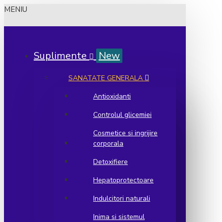
MENIU
Suplimente
New
SANATATE GENERALA
Antioxidanti
Controlul glicemiei
Cosmetice si ingrijire
corporala
Detoxifiere
Hepatoprotectoare
Indulcitori naturali
Inima si sistemul