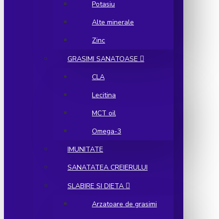
Potasiu
Alte minerale
Zinc
GRASIMI SANATOASE
CLA
Lecitina
MCT oil
Omega-3
IMUNITATE
SANATATEA CREIERULUI
SLABIRE SI DIETA
Arzatoare de grasimi