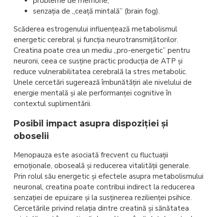
probleme de memorie;
senzația de „ceață mintală” (brain fog).
Scăderea estrogenului influențează metabolismul
energetic cerebral și funcția neurotransmițătorilor.
Creatina poate crea un mediu „pro-energetic” pentru
neuroni, ceea ce susține practic producția de ATP și
reduce vulnerabilitatea cerebrală la stres metabolic.
Unele cercetări sugerează îmbunătățiri ale nivelului de
energie mentală și ale performanței cognitive în
contextul suplimentării.
Posibil impact asupra dispoziției și
oboselii
Menopauza este asociată frecvent cu fluctuații
emoționale, oboseală și reducerea vitalității generale.
Prin rolul său energetic și efectele asupra metabolismului
neuronal, creatina poate contribui indirect la reducerea
senzației de epuizare și la susținerea rezilienței psihice.
Cercetările privind relația dintre creatină și sănătatea