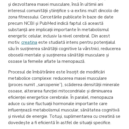
și dezvoltarea masei musculare, însă în ultimii ani
interesul comunității științifice s-a extins mult dincolo de
zona fitnessului. Cercetările publicate în baze de date
precum NCBI și PubMed indică faptul că această
substanță are implicații importante în metabolismul
energetic celular, inclusiv la nivel cerebral. Din acest
motiv,
creatina
este studiată intens pentru potențialul
său în susținerea sănătății cognitive la vârstnici, reducerea
oboselii mentale și susținerea sănătății musculare și
osoase la femeile aflate la menopauză.
Procesul de îmbătrânire este însoțit de modificări
metabolice complexe: reducerea masei musculare
(proces numit „sarcopenie”), scăderea densității minerale
osoase, alterarea funcției mitocondriale și diminuarea
eficienței energetice cerebrale. În paralel, menopauza
aduce cu sine fluctuații hormonale importante care
influențează metabolismul muscular, sănătatea cognitivă
și nivelul de energie. Totuși, suplimentarea cu creatină se
dovedește a fi eficientă în astfel de situații specifice.