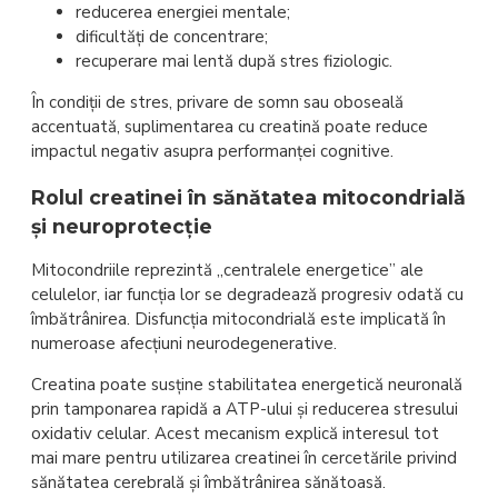
reducerea energiei mentale;
dificultăți de concentrare;
recuperare mai lentă după stres fiziologic.
În condiții de stres, privare de somn sau oboseală
accentuată, suplimentarea cu creatină poate reduce
impactul negativ asupra performanței cognitive.
Rolul creatinei în sănătatea mitocondrială
și neuroprotecție
Mitocondriile reprezintă „centralele energetice” ale
celulelor, iar funcția lor se degradează progresiv odată cu
îmbătrânirea. Disfuncția mitocondrială este implicată în
numeroase afecțiuni neurodegenerative.
Creatina poate susține stabilitatea energetică neuronală
prin tamponarea rapidă a ATP-ului și reducerea stresului
oxidativ celular. Acest mecanism explică interesul tot
mai mare pentru utilizarea creatinei în cercetările privind
sănătatea cerebrală și îmbătrânirea sănătoasă.