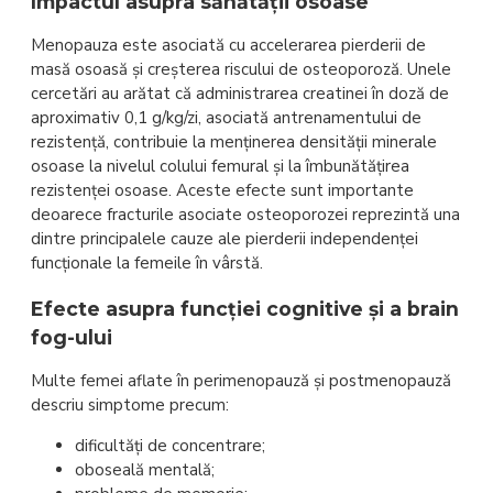
Impactul asupra sănătății osoase
Menopauza este asociată cu accelerarea pierderii de
masă osoasă și creșterea riscului de osteoporoză. Unele
cercetări au arătat că administrarea creatinei în doză de
aproximativ 0,1 g/kg/zi, asociată antrenamentului de
rezistență, contribuie la menținerea densității minerale
osoase la nivelul colului femural și la îmbunătățirea
rezistenței osoase. Aceste efecte sunt importante
deoarece fracturile asociate osteoporozei reprezintă una
dintre principalele cauze ale pierderii independenței
funcționale la femeile în vârstă.
Efecte asupra funcției cognitive și a brain
fog-ului
Multe femei aflate în perimenopauză și postmenopauză
descriu simptome precum:
dificultăți de concentrare;
oboseală mentală;