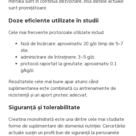
mintală sunt în continuă dezvoltare, însă datele actuale
sunt promițătoare.
Doze eficiente utilizate în studii
Cele mai frecvente protocoale utilizate includ:
fază de încărcare: aproximativ 20 g/zi timp de 5–7
zile;
administrare de întreținere: 3–5 g/zi;
protocol raportat la greutate: aproximativ 0,1
g/kg/zi.
Rezultatele cele mai bune apar atunci când
suplimentarea este combinată cu antrenamente de
rezistență și un aport proteic adecvat.
Siguranță și tolerabilitate
Creatina monohidrată este una dintre cele mai studiate
forme de suplimentare din domeniul nutriției. Cercetările
actuale susțin un profil bun de siguranță la persoanele