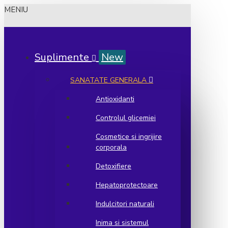
MENIU
Suplimente
New
SANATATE GENERALA
Antioxidanti
Controlul glicemiei
Cosmetice si ingrijire
corporala
Detoxifiere
Hepatoprotectoare
Indulcitori naturali
Inima si sistemul