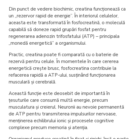
Din punct de vedere biochimic, creatina funcționează ca
un „rezervor rapid de energie”. În interiorul celulelor,
aceasta este transformată în fosfocreatină, o moleculă
capabilă să doneze rapid grupări fosfat pentru
regenerarea adenozin trifosfatului (ATP) – principala
„monedă energetică” a organismului.
Practic, creatina poate fi comparată cu o baterie de
rezervă pentru celule. În momentele în care cererea
energetică crește brusc, fosfocreatina contribuie la
refacerea rapidă a ATP-ului, susținând funcționarea
musculară și cerebrală.
Această funcție este deosebit de importantă în
țesuturile care consumă multă energie, precum
musculatura și creierul. Neuronii au nevoie permanentă
de ATP pentru transmiterea impulsurilor nervoase,
menținerea echilibrului ionic și procesele cognitive
complexe precum memoria și atenția.
Organismul produce creatină în ficat și rinichi, însă o parte