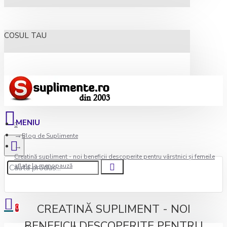
COSUL TAU
Blog de Suplimente
Creatină supliment - noi beneficii descoperite pentru vârstnici şi femeile
aflate la menopauză
CREATINĂ SUPLIMENT - NOI
0
BENEFICII DESCOPERITE PENTRU