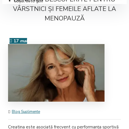
Coșul este gol!
VÂRSTNICI ŞI FEMEILE AFLATE LA
MENOPAUZĂ
17
mai
Blog Suplimente
Creatina este asociată frecvent cu performanța sportivă