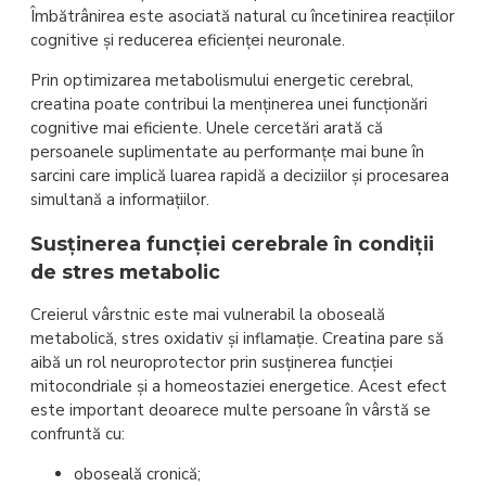
Îmbătrânirea este asociată natural cu încetinirea reacțiilor
cognitive și reducerea eficienței neuronale.
Prin optimizarea metabolismului energetic cerebral,
creatina poate contribui la menținerea unei funcționări
cognitive mai eficiente. Unele cercetări arată că
persoanele suplimentate au performanțe mai bune în
sarcini care implică luarea rapidă a deciziilor și procesarea
simultană a informațiilor.
Susținerea funcției cerebrale în condiții
de stres metabolic
Creierul vârstnic este mai vulnerabil la oboseală
metabolică, stres oxidativ și inflamație. Creatina pare să
aibă un rol neuroprotector prin susținerea funcției
mitocondriale și a homeostaziei energetice. Acest efect
este important deoarece multe persoane în vârstă se
confruntă cu:
oboseală cronică;