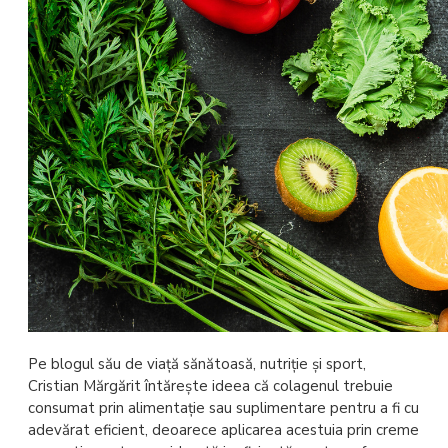
Pe blogul său de viață sănătoasă, nutriție și sport,
Cristian Mărgărit întărește ideea că colagenul trebuie
consumat prin alimentație sau suplimentare pentru a fi cu
adevărat eficient, deoarece aplicarea acestuia prin creme