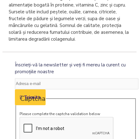
alimentație bogată în proteine, vitamina C, zinc și cupru.
Sursele utile includ peștele, ouăle, carnea, citricele,
fructele de pădure și legumele verzi, supa de oase și
mâncărurile cu gelatină. Somnul de calitate, protecția
solară și reducerea fumatului contribuie, de asemenea, la
limitarea degradării colagenului.
Înscrieţi-vă la newsletter şi veţi fi mereu la curent cu
promoţiile noastre
Captcha
Trimite
Please complete the captcha validation below