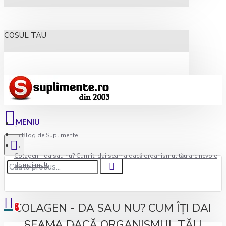
COSUL TAU
Blog de Suplimente
Colagen - da sau nu? Cum îţi dai seama dacă organismul tău are nevoie
de mai mult
COLAGEN - DA SAU NU? CUM ÎŢI DAI
0
SEAMA DACĂ ORGANISMUL TĂU