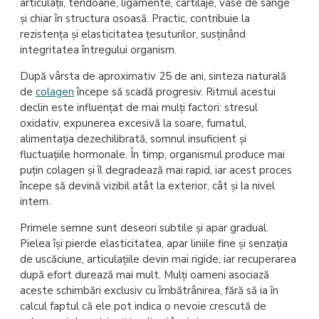
articulații, tendoane, ligamente, cartilaje, vase de sânge
și chiar în structura osoasă. Practic, contribuie la
rezistența și elasticitatea țesuturilor, susținând
integritatea întregului organism.
După vârsta de aproximativ 25 de ani, sinteza naturală
de
colagen
începe să scadă progresiv. Ritmul acestui
declin este influențat de mai mulți factori: stresul
oxidativ, expunerea excesivă la soare, fumatul,
alimentația dezechilibrată, somnul insuficient și
fluctuațiile hormonale. În timp, organismul produce mai
puțin colagen și îl degradează mai rapid, iar acest proces
începe să devină vizibil atât la exterior, cât și la nivel
intern.
Primele semne sunt deseori subtile și apar gradual.
Pielea își pierde elasticitatea, apar liniile fine și senzația
de uscăciune, articulațiile devin mai rigide, iar recuperarea
după efort durează mai mult. Mulți oameni asociază
aceste schimbări exclusiv cu îmbătrânirea, fără să ia în
calcul faptul că ele pot indica o nevoie crescută de