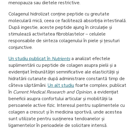
menopauza sau dietele restrictive.
Colagenul hidrolizat conține peptide cu greutate
moleculară mică, ceea ce facilitează absorbția intestinală.
După ingestie, aceste peptide ajung în circulație și
stimulează activitatea fibroblastelor – celulele
responsabile de sinteza colagenului în piele și țesuturi
conjunctive.
Un studiu publicat în
Nutrients
a analizat efectele
suplimentării cu peptide de colagen asupra pielii și a
evidențiat îmbunătățiri semnificative ale elasticității și
hidratării cutanate după administrare constantă timp de
câteva săptămâni.
Un alt studiu
foarte complex, publicat
în
Current Medical Research and Opinion
, a evidențiat
beneficii asupra confortului articular și mobilității la
persoanele active fizic. Interesul pentru suplimentele cu
colagen a crescut și în medicina sportivă, unde acestea
sunt utilizate pentru susținerea tendoanelor și
ligamentelor în perioadele de solicitare intensă.