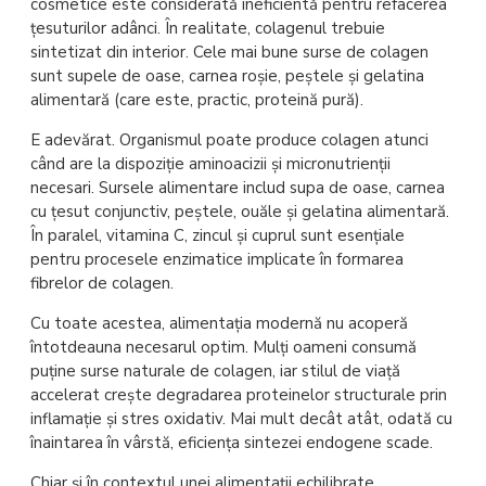
cosmetice este considerată ineficientă pentru refacerea
țesuturilor adânci. În realitate, colagenul trebuie
sintetizat din interior. Cele mai bune surse de colagen
sunt supele de oase, carnea roșie, peștele și gelatina
alimentară (care este, practic, proteină pură).
E adevărat. Organismul poate produce colagen atunci
când are la dispoziție aminoacizii și micronutrienții
necesari. Sursele alimentare includ supa de oase, carnea
cu țesut conjunctiv, peștele, ouăle și gelatina alimentară.
În paralel, vitamina C, zincul și cuprul sunt esențiale
pentru procesele enzimatice implicate în formarea
fibrelor de colagen.
Cu toate acestea, alimentația modernă nu acoperă
întotdeauna necesarul optim. Mulți oameni consumă
puține surse naturale de colagen, iar stilul de viață
accelerat crește degradarea proteinelor structurale prin
inflamație și stres oxidativ. Mai mult decât atât, odată cu
înaintarea în vârstă, eficiența sintezei endogene scade.
Chiar și în contextul unei alimentații echilibrate,