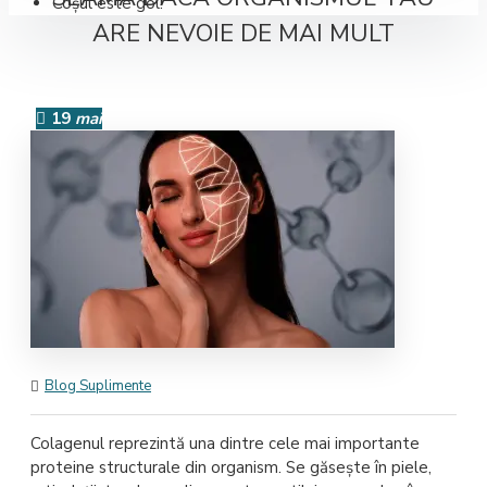
Coșul este gol!
ARE NEVOIE DE MAI MULT
19
mai
Blog Suplimente
Colagenul reprezintă una dintre cele mai importante
proteine structurale din organism. Se găsește în piele,