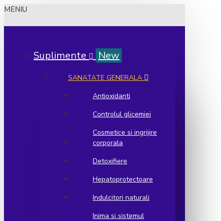
MENIU
Suplimente
New
SANATATE GENERALA
Antioxidanti
Controlul glicemiei
Cosmetice si ingrijire
corporala
Detoxifiere
Hepatoprotectoare
Indulcitori naturali
Inima si sistemul