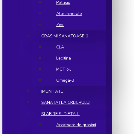
Potasiu
Alte minerale
Zinc
GRASIMI SANATOASE
CLA
Lecitina
MCT oil
Omega-3
IMUNITATE
SANATATEA CREIERULUI
SLABIRE SI DIETA
Arzatoare de grasimi