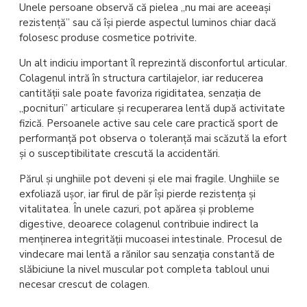
Unele persoane observă că pielea „nu mai are aceeași
rezistență” sau că își pierde aspectul luminos chiar dacă
folosesc produse cosmetice potrivite.
Un alt indiciu important îl reprezintă disconfortul articular.
Colagenul intră în structura cartilajelor, iar reducerea
cantității sale poate favoriza rigiditatea, senzația de
„pocnituri” articulare și recuperarea lentă după activitate
fizică. Persoanele active sau cele care practică sport de
performanță pot observa o toleranță mai scăzută la efort
și o susceptibilitate crescută la accidentări.
Părul și unghiile pot deveni și ele mai fragile. Unghiile se
exfoliază ușor, iar firul de păr își pierde rezistența și
vitalitatea. În unele cazuri, pot apărea și probleme
digestive, deoarece colagenul contribuie indirect la
menținerea integrității mucoasei intestinale. Procesul de
vindecare mai lentă a rănilor sau senzația constantă de
slăbiciune la nivel muscular pot completa tabloul unui
necesar crescut de colagen.