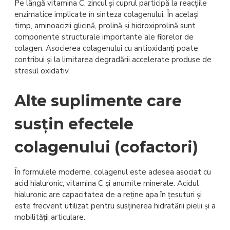
Pe lângă vitamina C, zincul și cuprul participă la reacțiile
enzimatice implicate în sinteza colagenului. În același
timp, aminoacizii glicină, prolină și hidroxiprolină sunt
componente structurale importante ale fibrelor de
colagen. Asocierea colagenului cu antioxidanți poate
contribui și la limitarea degradării accelerate produse de
stresul oxidativ.
Alte suplimente care
susțin efectele
colagenului (cofactori)
În formulele moderne, colagenul este adesea asociat cu
acid hialuronic, vitamina C și anumite minerale. Acidul
hialuronic are capacitatea de a reține apa în țesuturi și
este frecvent utilizat pentru susținerea hidratării pielii și a
mobilității articulare.